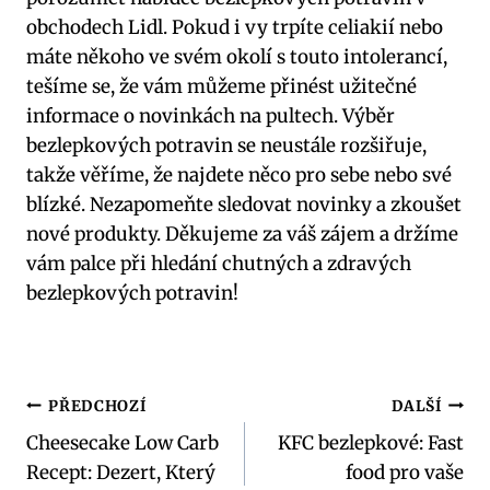
obchodech Lidl. Pokud i vy trpíte celiakií nebo
máte někoho ve svém okolí s touto intolerancí,
tešíme se, že vám můžeme přinést užitečné
informace o novinkách na pultech. Výběr
bezlepkových potravin se neustále rozšiřuje,
takže věříme, že najdete něco pro sebe nebo své
blízké. Nezapomeňte sledovat novinky a zkoušet
nové produkty. Děkujeme za váš zájem a držíme
vám palce při hledání chutných a zdravých
bezlepkových potravin!
Navigace
PŘEDCHOZÍ
DALŠÍ
Cheesecake Low Carb
KFC bezlepkové: Fast
pro
Recept: Dezert, Který
food pro vaše