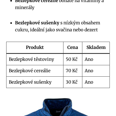
Bezlepkové cereálie
bohaté na vitamíny a
minerály
Bezlepkové sušenky
s nízkým obsahem
cukru, ideální jako svačina nebo dezert
Produkt
Cena
Skladem
Bezlepkové těstoviny
50 Kč
Ano
Bezlepkové cereálie
70 Kč
Ano
Bezlepkové sušenky
30 Kč
Ano