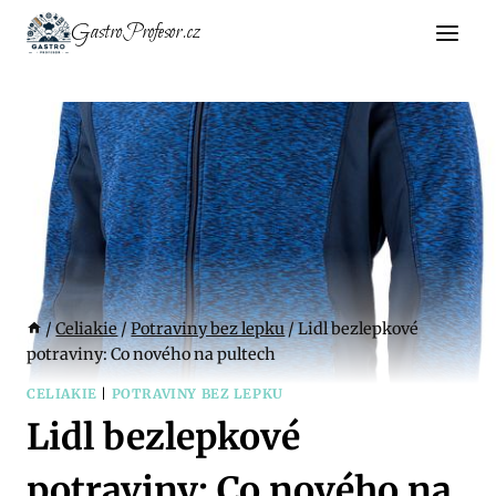
Přeskočit
GastroProfesor.cz
na
obsah
/
Celiakie
/
Potraviny bez lepku
/
Lidl bezlepkové
potraviny: Co nového na pultech
CELIAKIE
|
POTRAVINY BEZ LEPKU
Lidl bezlepkové
potraviny: Co nového na