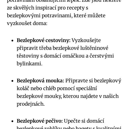
potravinám obsahujícím lepek. Zde jsou některé
ze skvělých inspirací pro recepty s
bezlepkovými potravinami, které můžete
vyzkoušet doma:
Bezlepkové cestoviny:
Vyzkoušejte
připravit třeba bezlepkové luštěninové
těstoviny s domácí omáčkou a čerstvými
bylinkami.
Bezlepková mouka:
Připravte si bezlepkový
koláč nebo chléb pomocí speciální
bezlepkové mouky, kterou najdete v našich
prodejnách.
Bezlepkové pečivo:
Upečte si domácí
bezlepkové rohlíky nebo bagety s kvalitními