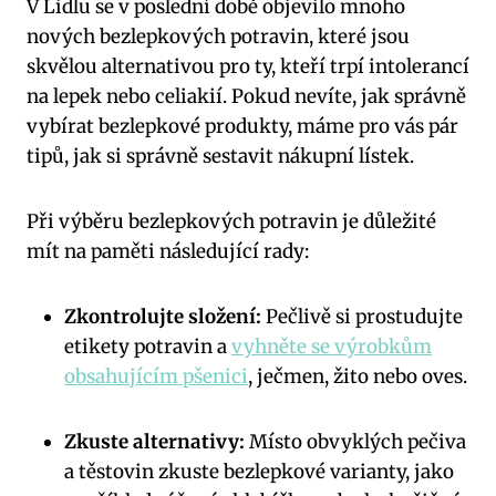
V Lidlu se v poslední době objevilo mnoho
nových bezlepkových potravin, které jsou
skvělou alternativou pro ty, kteří trpí intolerancí
na lepek nebo celiakií. Pokud nevíte, jak správně
vybírat bezlepkové produkty, máme pro vás pár
tipů, jak si správně sestavit nákupní lístek.
Při výběru bezlepkových potravin je důležité
mít na paměti následující rady:
Zkontrolujte složení:
Pečlivě si prostudujte
etikety potravin a
vyhněte se výrobkům
obsahujícím pšenici
, ječmen, žito nebo oves.
Zkuste alternativy:
Místo obvyklých pečiva
a těstovin zkuste bezlepkové varianty, jako