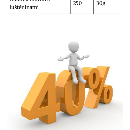
250
30g
luštěninami