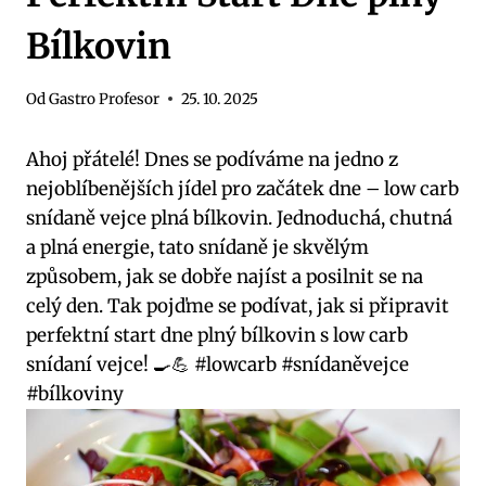
Bílkovin
Od
Gastro Profesor
25. 10. 2025
Ahoj přátelé! Dnes se podíváme na jedno z
nejoblíbenějších jídel pro začátek dne – low carb
snídaně vejce plná bílkovin. Jednoduchá, chutná
a plná energie, tato snídaně je skvělým
způsobem, jak se dobře najíst a posilnit se na
celý den. Tak pojďme se podívat, jak si připravit
perfektní start dne plný bílkovin s low carb
snídaní vejce! 🍳💪 #lowcarb #snídaněvejce
#bílkoviny