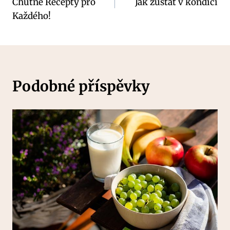
Chutné Recepty pro
Jak zůstat v kondici
příspěvek
Každého!
Podobné příspěvky