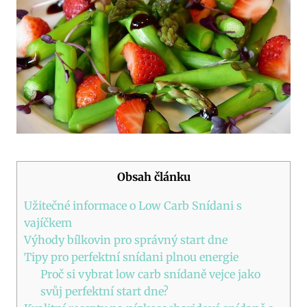
Obsah článku
Užitečné informace o Low Carb Snídani s
vajíčkem
Výhody bílkovin pro správný start dne
Tipy pro perfektní snídani plnou energie
Proč si vybrat low carb snídaně vejce jako
svůj perfektní start dne?