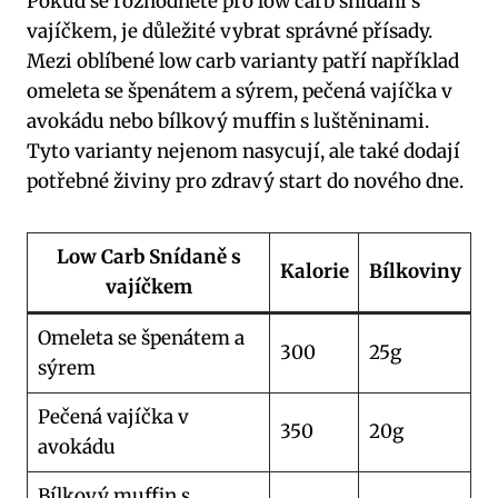
Pokud se rozhodnete pro low carb snídani s
vajíčkem, je důležité vybrat správné přísady.
Mezi oblíbené low carb varianty patří například
omeleta se špenátem a sýrem, pečená vajíčka v
avokádu nebo bílkový muffin s luštěninami.
Tyto varianty nejenom nasycují, ale také dodají
potřebné živiny pro zdravý start do nového dne.
Low Carb Snídaně s
Kalorie
Bílkoviny
vajíčkem
Omeleta se špenátem a
300
25g
sýrem
Pečená vajíčka v
350
20g
avokádu
Bílkový muffin s