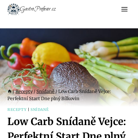
Přeskočit
GastroProfesor.cz
na
obsah
/
Recepty
/
Snídaně
/
Low Carb Snídaně Vejce:
Perfektní Start Dne plný Bílkovin
RECEPTY
|
SNÍDANĚ
Low Carb Snídaně Vejce:
Perfektní Start Dne plný