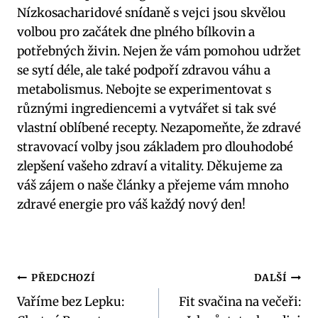
Nízkosacharidové snídaně s vejci jsou skvělou
volbou pro začátek dne plného bílkovin a
potřebných živin. Nejen že vám pomohou udržet
se sytí déle, ale také podpoří zdravou váhu a
metabolismus. Nebojte se experimentovat s
různými ingrediencemi a vytvářet si tak své
vlastní oblíbené recepty. Nezapomeňte, že zdravé
stravovací volby jsou základem pro dlouhodobé
zlepšení vašeho zdraví a vitality. Děkujeme za
váš zájem o naše články a přejeme vám mnoho
zdravé energie pro váš každý nový den!
Navigace
PŘEDCHOZÍ
DALŠÍ
Vaříme bez Lepku:
Fit svačina na večeři:
pro