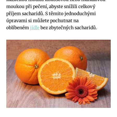
moukou při​ pečení, abyste snížili celkový
⁢příjem ​sacharidů. S těmito⁤ jednoduchými
‍úpravami si ​můžete‌ pochutnat na
oblíbeném
jídle
bez zbytečných sacharidů.