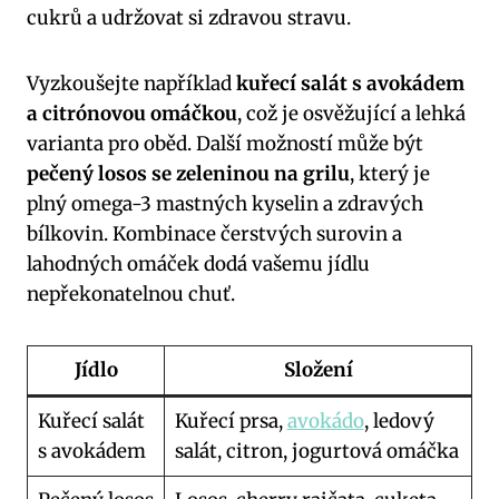
cukrů⁢ a udržovat ‍si ​zdravou‍ stravu.
Vyzkoušejte například
kuřecí salát s ‍avokádem
a​ citrónovou omáčkou
, což je osvěžující a lehká
⁣varianta ‌pro‌ oběd. Další možností může‌ být
pečený losos ​se zeleninou na ⁢grilu
, ‌který je‌
plný omega-3 mastných kyselin a ‍zdravých
bílkovin. Kombinace čerstvých surovin a⁢
lahodných omáček dodá vašemu jídlu
⁣nepřekonatelnou chuť.
Jídlo
Složení
Kuřecí salát
Kuřecí prsa,
avokádo
, ledový
s avokádem
salát, citron,‌ jogurtová omáčka