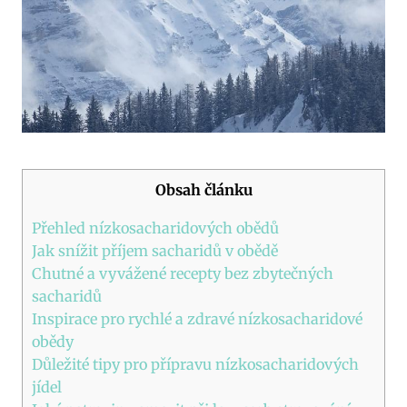
Obsah článku
Přehled nízkosacharidových⁤ obědů
Jak snížit příjem sacharidů v‍ obědě
Chutné⁤ a vyvážené recepty⁢ bez zbytečných
⁣sacharidů
Inspirace⁢ pro rychlé a zdravé‍ nízkosacharidové
obědy
Důležité tipy​ pro přípravu nízkosacharidových
jídel