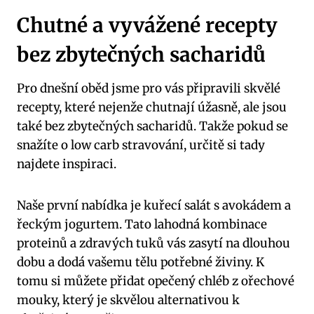
Chutné⁤ a vyvážené recepty⁢
bez zbytečných ⁣sacharidů
Pro dnešní⁣ oběd jsme pro vás připravili skvělé
recepty, které ​nejenže ‍chutnají úžasně, ale jsou
také⁣ bez zbytečných sacharidů. ​Takže pokud se
snažíte ⁤o low carb ⁤stravování, určitě si tady
najdete inspiraci.
Naše⁢ první ​nabídka je kuřecí salát ⁤s avokádem a
řeckým jogurtem. Tato⁣ lahodná ⁢kombinace
proteinů a ⁤zdravých⁢ tuků⁢ vás zasytí na dlouhou
dobu ‌a dodá vašemu tělu potřebné ⁢živiny. K
tomu​ si můžete přidat opečený chléb z‍ ořechové
mouky, který je skvělou alternativou k