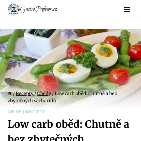
Přeskočit
GastroProfesor.cz
na
obsah
/
Recepty
/
Obědy
/
Low carb oběd: Chutně a bez
zbytečných sacharidů
OBĚDY
|
RECEPTY
Low carb oběd: Chutně a
bez zbytečných