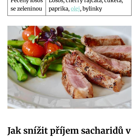
Pečený losos
Losos, cherry rajčata,⁢ cuketa,
se zeleninou
paprika,
olej
, bylinky
Jak snížit příjem sacharidů v‍