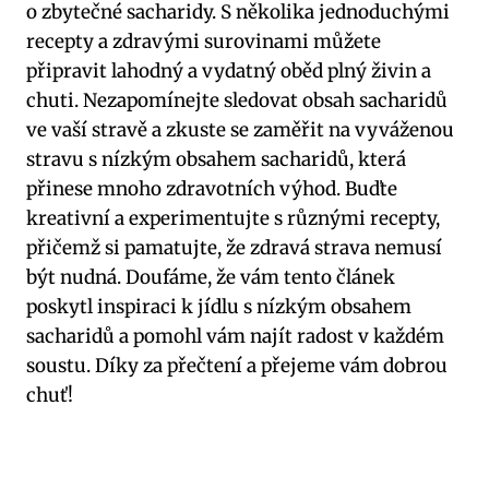
o zbytečné⁢ sacharidy. S několika jednoduchými
recepty ⁢a zdravými ‍surovinami můžete
připravit lahodný a⁤ vydatný oběd plný živin a
chuti.‍ Nezapomínejte sledovat obsah sacharidů
ve ⁤vaší stravě a zkuste ‌se zaměřit na vyváženou
stravu ‌s nízkým obsahem sacharidů, která
přinese mnoho zdravotních výhod. Buďte
kreativní a experimentujte s různými recepty,
přičemž si pamatujte, že​ zdravá strava nemusí
být nudná. Doufáme, že vám tento článek
poskytl inspiraci k jídlu s nízkým obsahem​
sacharidů a pomohl vám najít radost v každém​
soustu. Díky za přečtení ​a přejeme ​vám ‍dobrou​
chuť!