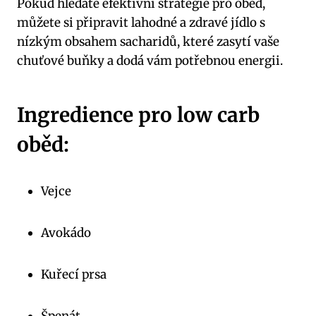
Pokud hledáte efektivní strategie pro oběd,​
můžete si připravit lahodné a ‌zdravé jídlo s
nízkým obsahem sacharidů, které ⁢zasytí vaše
chuťové buňky ⁣a dodá vám potřebnou energii.
Ingredience pro⁣ low carb
oběd:
Vejce
Avokádo
Kuřecí prsa
Špenát