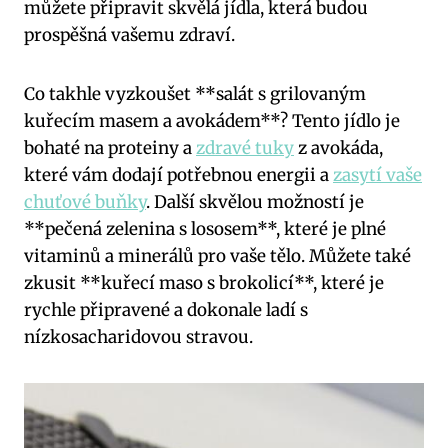
můžete připravit skvělá jídla, ‌která budou
prospěšná vašemu zdraví.
Co takhle vyzkoušet **salát⁤ s grilovaným
kuřecím⁢ masem a avokádem**? Tento jídlo ⁢je
bohaté na proteiny a
zdravé tuky
‍z avokáda,​
které vám dodají ‌potřebnou energii a
zasytí vaše
chuťové buňky
. Další skvělou možností je
**pečená zelenina s lososem**, které je plné
vitaminů a minerálů pro vaše tělo.⁤ Můžete také
zkusit **kuřecí​ maso ⁤s⁤ brokolicí**, které je
rychle připravené ‌a dokonale ladí s
nízkosacharidovou stravou.