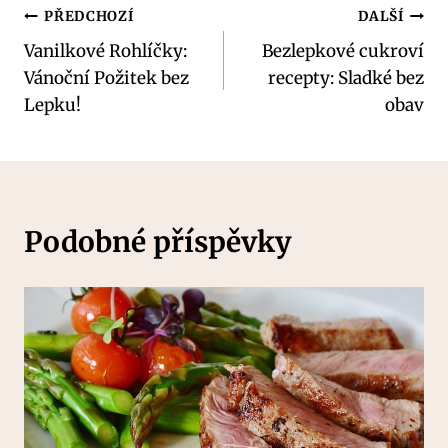
Navigace
PŘEDCHOZÍ
DALŠÍ
Vanilkové Rohlíčky:
Bezlepkové cukroví
pro
Vánoční Požitek bez
recepty: Sladké bez
příspěvek
Lepku!
obav
Podobné příspěvky