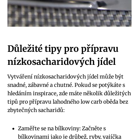
Důležité tipy​ pro přípravu
nízkosacharidových jídel
Vytváření nízkosacharidových jídel může být
snadné, zábavné a chutné.‌ Pokud ⁤se potýkáte s⁣
hledáním⁤ inspirace, zde máte několik důležitých
tipů pro přípravu lahodného low carb ​oběda⁢ bez
zbytečných sacharidů:
Zaměřte se na bílkoviny:‌ Začněte⁢ s
bílkovinami jako je drůbež, ryby, vajíčka