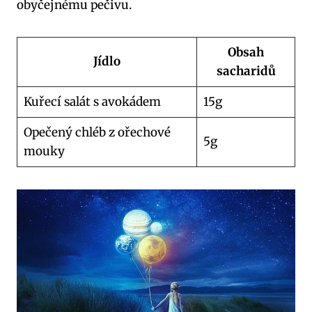
obyčejnému pečivu.
Obsah
Jídlo
sacharidů
Kuřecí ‍salát s avokádem
15g
Opečený chléb z ořechové
5g
mouky