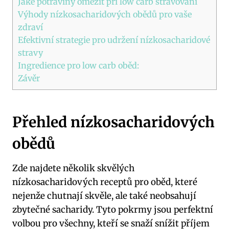
Jaké potraviny omezit ​při low carb ⁢stravování
Výhody nízkosacharidových obědů pro vaše
zdraví
Efektivní ⁤strategie pro⁣ udržení nízkosacharidové
stravy
Ingredience pro⁣ low carb oběd:
Závěr
Přehled nízkosacharidových⁤
obědů
Zde najdete několik skvělých
nízkosacharidových ⁤receptů pro oběd, které
nejenže chutnají ⁢skvěle, ale také neobsahují
zbytečné sacharidy. ​Tyto pokrmy jsou perfektní
volbou pro všechny, kteří se​ snaží snížit příjem