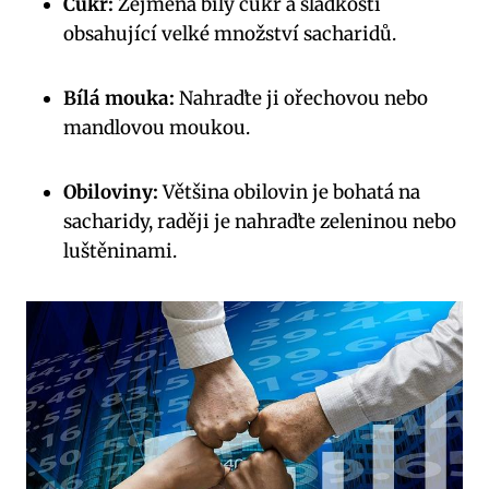
Cukr:
Zejména bílý cukr a sladkosti
obsahující velké množství sacharidů.
Bílá mouka:
Nahraďte ​ji ořechovou⁣ nebo
mandlovou moukou.
Obiloviny:
Většina obilovin je ⁣bohatá na⁤
sacharidy, ​raději je nahraďte zeleninou nebo
‍luštěninami.