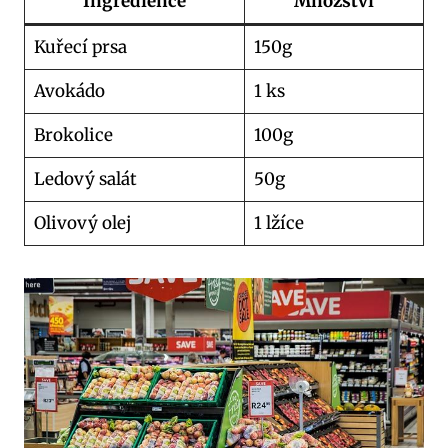
Ingredience
Množství
Kuřecí prsa
150g
Avokádo
1 ks
Brokolice
100g
Ledový ⁤salát
50g
Olivový olej
1 lžíce