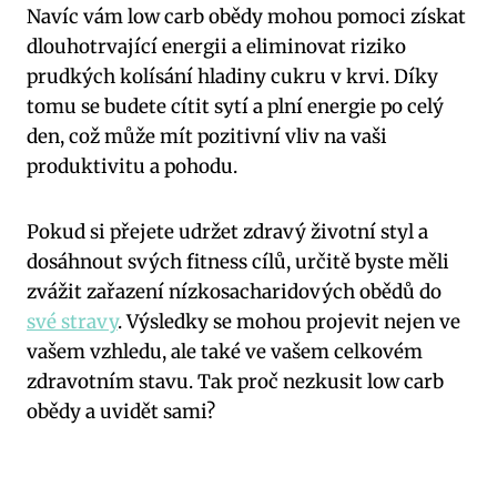
Navíc vám ⁤low carb ‌obědy mohou pomoci získat
dlouhotrvající ⁤energii a eliminovat riziko
prudkých kolísání hladiny cukru v krvi. Díky
tomu se budete ‌cítit sytí a plní energie po⁣ celý
den, což ​může mít pozitivní vliv na vaši
produktivitu a pohodu.
Pokud si přejete udržet zdravý životní styl ⁣a
dosáhnout svých ⁣fitness‌ cílů, určitě byste měli
zvážit zařazení nízkosacharidových⁢ obědů ‌do
své stravy
. Výsledky se mohou projevit nejen ‌ve⁣
vašem vzhledu, ale také ve vašem celkovém‍
zdravotním stavu. Tak proč nezkusit‌ low⁤ carb
obědy a⁢ uvidět ‍sami?