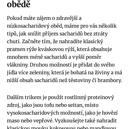
obědě
Pokud máte zájem o‌ zdravější a
nízkosacharidový oběd, máme pro vás několik
tipů, jak snížit příjem sacharidů⁤ bez ztráty
chuti. ⁣Začněte tím,⁤ že nahradíte klasický⁢
pramen ‌rýže kváskovou⁤ rýží, která​ obsahuje
‍mnohem méně sacharidů ‌a vyšší poměr
vlákniny.⁢ Druhou možností je‍ přidat do svého‌
jídla více zeleniny, ⁢která je ⁣bohatá na živiny‍ a má
nižší obsah sacharidů‌ než těstoviny ‍či brambory.
Dalším⁣ trikem je ⁣použít rostlinný proteinový
⁣zdroj,⁤ jako jsou tofu nebo ⁢seitan, místo
vysokosacharidových možností, jako je hovězí
maso nebo vepřové. ‍Vyzkoušejte ⁣také nahradit
klasickou mouku kokosovou nebo mandlovou