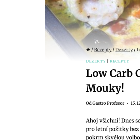
/
Recepty
/
Dezerty
/
L
DEZERTY
|
RECEPTY
Low Carb C
Mouky!
Od
Gastro Profesor
15. 1
Ahoj všichni! Dnes se
pro letní požitky be
pokrm skvělou volbou