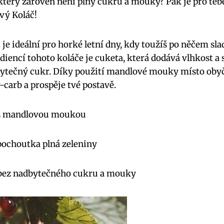
 který zároveň není plný cukru a mouky? Pak je pro teb
vý Koláč!
je ideální pro horké letní dny, kdy toužíš po něčem sl
iencí tohoto koláče je cuketa, která dodává vlhkost a s
bytečný cukr. Díky použití mandlové mouky místo obyč
-carb a prospěje tvé postavě.
 s mandlovou moukou
 pochoutka plná zeleniny
bez nadbytečného cukru a mouky