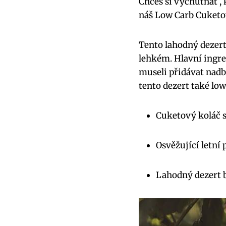
Chceš si vychutnat ,
náš Low Carb Cuketo
Tento lahodný dezert 
lehkém. Hlavní ingred
museli přidávat nad
tento dezert také low
Cuketový koláč
Osvěžující letní
Lahodný dezert 