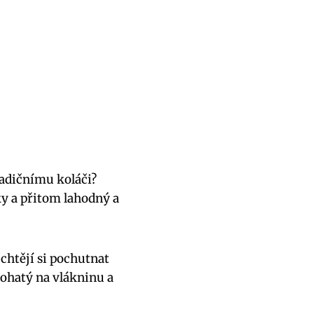
radičnímu koláči?
y a přitom lahodný a
 chtějí si pochutnat
bohatý na vlákninu a