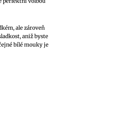
e perfektní volbou
adkém, ale zároveň
ladkost, aniž byste
ejné bílé mouky je