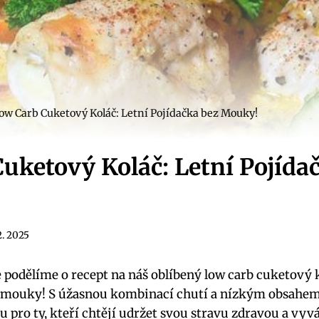
ow Carb Cuketový Koláč: Letní Pojídačka bez Mouky!
uketový Koláč: Letní Pojída
2. 2025
 podělíme o recept na náš oblíbený low carb cuketový ko
z mouky! S úžasnou kombinací chutí a nízkým obsahem 
 pro ty, kteří chtějí udržet svou stravu zdravou a vyv