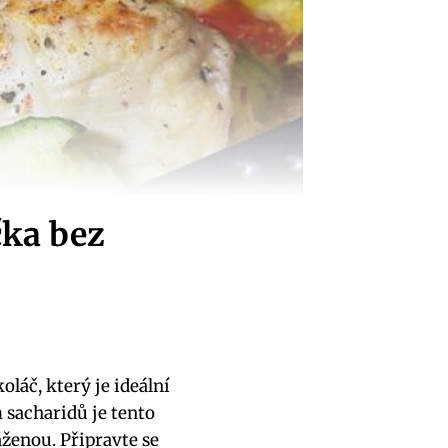
čka bez
láč, který je ideální
sacharidů je tento
áženou. Připravte se