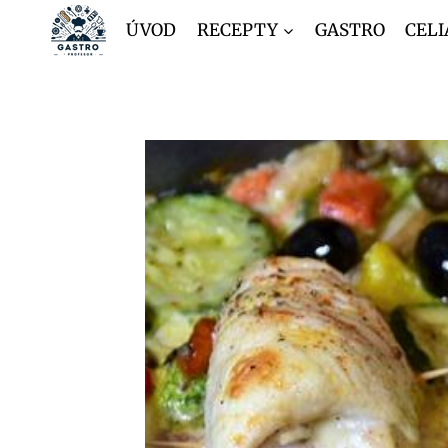
Přeskočit
ÚVOD
RECEPTY
GASTRO
CELI
na
obsah