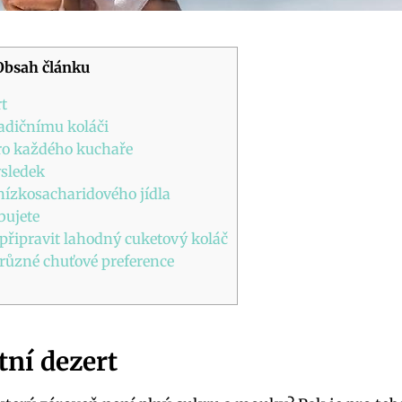
Obsah článku
rt
radičnímu koláči
ro každého kuchaře
ýsledek
ízkosacharidového jídla
bujete
připravit lahodný cuketový koláč
 různé chuťové preference
tní dezert