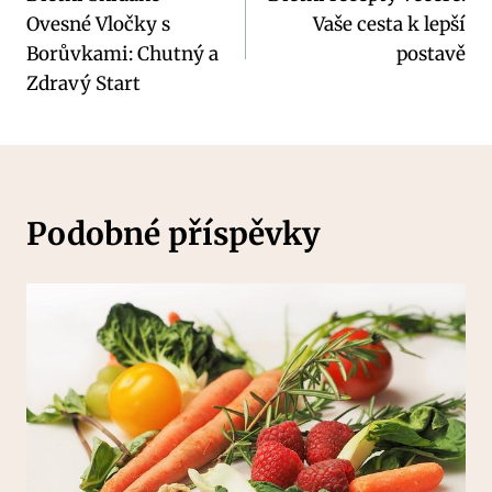
pro
Ovesné Vločky s
Vaše cesta k lepší
příspěvek
Borůvkami: Chutný a
postavě
Zdravý Start
Podobné příspěvky