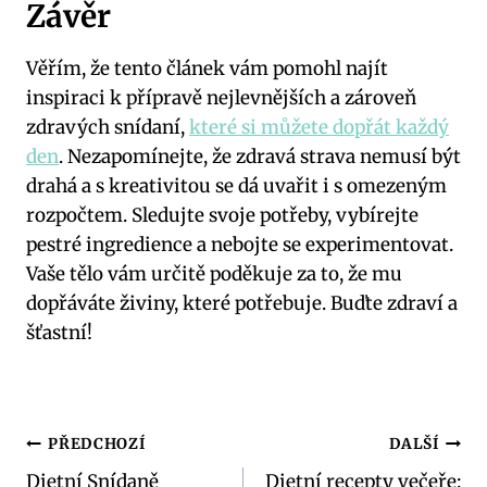
Závěr
Věřím, že tento článek vám pomohl najít
inspiraci k přípravě nejlevnějších a zároveň
zdravých snídaní,
které si můžete dopřát každý
den
. Nezapomínejte, že zdravá strava nemusí být
drahá a s kreativitou se dá uvařit i s omezeným
rozpočtem. Sledujte svoje potřeby, vybírejte
pestré ingredience a nebojte se experimentovat.
Vaše tělo vám určitě poděkuje za to, že mu
dopřáváte živiny, které potřebuje. Buďte zdraví a
šťastní!
Navigace
PŘEDCHOZÍ
DALŠÍ
Dietní Snídaně
Dietní recepty večeře: