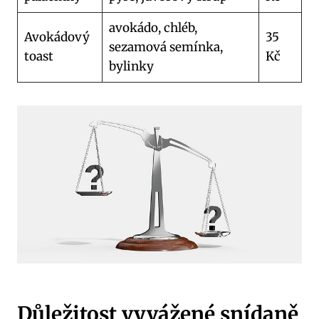
avokádo, chléb,
Avokádový
35
sezamová semínka,
toast
Kč
bylinky
Důležitost vyvážené snídaně