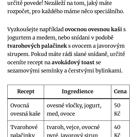
určitě povede! Nezáleží na tom, jaký máte
rozpočet, pro každého máme něco speciálního.
Vyzkoušejte například
ovocnou ovesnou kaši
s
jogurtem a medem, nebo snídani v podobě
tvarohových palačinek
s ovocem a javorovým
sirupem. Pokud máte rádi slané snídaně, určitě
oceníte recept na
avokádový toast
se
sezamovými semínky a čerstvými bylinkami.
Recept
Ingredience
Cena
Ovocná
ovesné vločky, jogurt,
50
ovesná kaše
med, ovoce
Kč
Tvarohové
tvaroh, vejce, ovocné
40
palačinky
pyré, javorový sirup
Kč