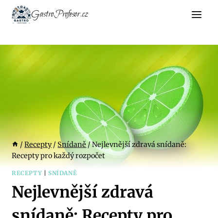
Přeskočit
GastroProfesor.cz
na
obsah
/
Recepty
/
Snídaně
/
Nejlevnější zdravá snídaně:
Recepty pro každý rozpočet
RECEPTY
|
SNÍDANĚ
Nejlevnější zdravá
snídaně: Recepty pro