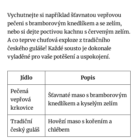
Vychutnejte si například šťavnatou vepřovou
pečeni s bramborovým knedlíkem a se zelím,
nebo si dejte poctivou kachnu s červeným zelím.
A co teprve chuťová exploze z tradičního
českého guláše! Každé sousto je dokonale
vyladěné pro vaše potěšení a uspokojení.
Jídlo
Popis
Pečená
Šťavnaté maso s bramborovým
vepřová
knedlíkem a kyselým zelím
krkovice
Tradiční
Hovězí maso s kořením a
český guláš
chlébem