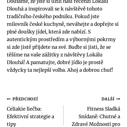
Doufáme, že jste si užili naši recenzi Lokálu
Dlouhá a inspirovali se k návštěvě tohoto
tradičního českého podniku. Pokud jste
milovník české kuchyně, neváhejte a dopřejte si
plné doušky jídel, která zde nabízí. S
autentickým prostředím a výbornými pokrmy
si zde jistě přijdete na své. Buďte si jisti, že se
těšíme na vaše zážitky z návštěvy Lokálu
Dlouhá! A pamatujte, dobré jídlo je prostě
vždycky ta nejlepší volba. Ahoj a dobrou chuť!
Navigace
PŘEDCHOZÍ
DALŠÍ
Celiakie liečba:
Fitness Sladká
pro
Efektivní strategie a
Snídaně: Chutné a
příspěvek
tipy
Zdravé Možnosti pro