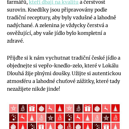
farmářů,
kteří dbají na kvalitu
a čerstvost
surovin. Knedlíky jsou připravovány podle
tradiční receptury, aby byly vzdušné a lahodně
nadýchané. A zelenina je vždycky čerstvá a
osvěžující, aby vaše jídlo bylo kompletní a
zdravé.
Přijďte si k nám vychutnat tradiční české jídlo a
objednejte si vepřo-knedlo-zelo, které v Lokálu
Dlouhá žije plnými doušky. Užijte si autentickou
atmosféru a lahodné chuťové zážitky, které tady
nezažijete nikde jinde!