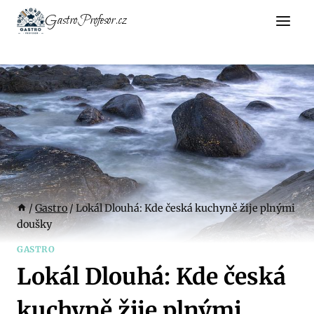
Přeskočit
GastroProfesor.cz
na
obsah
/
Gastro
/
Lokál Dlouhá: Kde česká kuchyně žije plnými
doušky
GASTRO
Lokál Dlouhá: Kde česká
kuchyně žije plnými