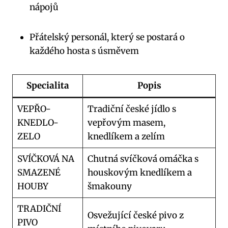
nápojů
Přátelský personál, který se postará o
každého hosta s úsměvem
Specialita
Popis
VEPŘO-
Tradiční české jídlo s
KNEDLO-
vepřovým masem,
ZELO
knedlíkem a zelím
SVÍČKOVÁ NA
Chutná svíčková omáčka s
SMAZENÉ
houskovým knedlíkem a
HOUBY
šmakouny
TRADIČNÍ
Osvežující české pivo z
PIVO