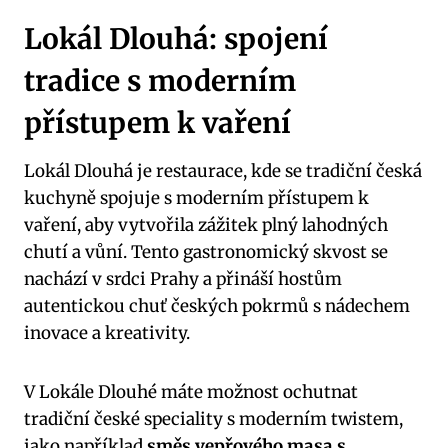
Lokál Dlouhá: spojení
tradice s moderním
přístupem k vaření
Lokál Dlouhá je restaurace, kde se tradiční česká
kuchyně spojuje s moderním přístupem k
vaření, aby vytvořila zážitek plný lahodných
chutí a vůní. Tento gastronomický skvost se
nachází v srdci Prahy a přináší hostům
autentickou chuť českých pokrmů s nádechem
inovace a kreativity.
V Lokále Dlouhé máte možnost ochutnat
tradiční české speciality s moderním twistem,
jako například
směs vepřového masa s