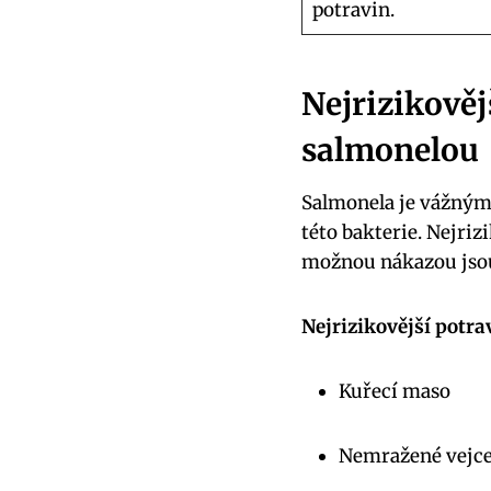
potravin.
Nejrizikověj
salmonelou
Salmonela je vážným 
této bakterie. Nejriz
možnou nákazou jsou 
Nejrizikovější potra
Kuřecí maso
Nemražené vejc