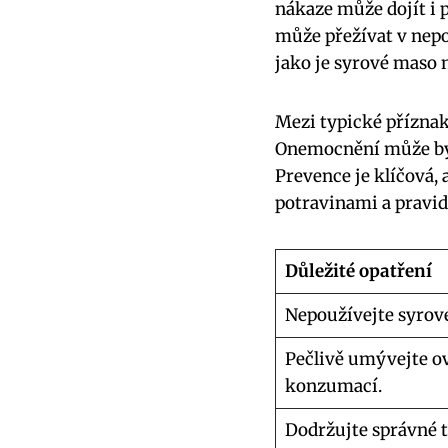
nákaze může dojít i
může přežívat v nep
jako je syrové maso 
Mezi typické příznaky
Onemocnění může být 
Prevence je klíčová, 
potravinami a pravid
Důležité opatření
Nepoužívejte syrové
Pečlivě umývejte ov
konzumací.
Dodržujte správné t