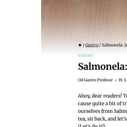
/
Gastro
/
Salmonela: 
GASTRO
Salmonela:
Od
Gastro Profesor
19. 3
Ahoy, dear readers! T
cause quite a bit of t
ourselves from Salmo
tea, sit back, and let
(Let’s do it!)