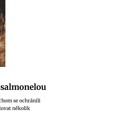
u salmonelou
chom se ochránili
žovat několik