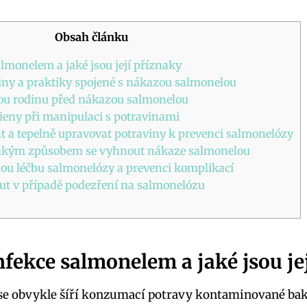
Obsah článku
almonelem a jaké jsou její příznaky
viny a praktiky spojené s nákazou salmonelou
vou rodinu před nákazou salmonelou
ieny při manipulaci s potravinami
t a tepelně upravovat potraviny k prevenci salmonelózy
jakým způsobem se vyhnout nákaze salmonelou
lou léčbu salmonelózy a prevenci komplikací
ut v případě podezření na salmonelózu
nfekce salmonelem a jaké jsou je
se obvykle šíří konzumací potravy kontaminované bakt