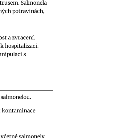
 trusem. Salmonela
ných potravinách,
st a zvracení.
 hospitalizaci.
anipulaci s
 salmonelou.
t kontaminace
 včetně salmonely.