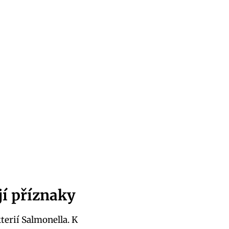
jí příznaky
erií Salmonella. K