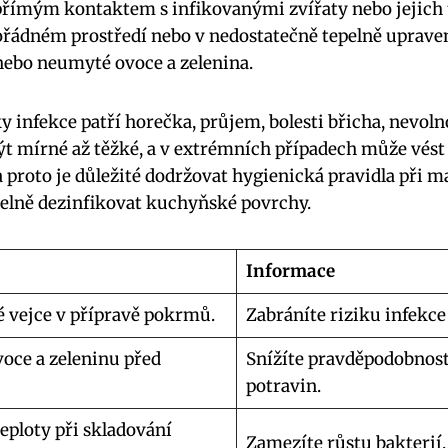
 přímým kontaktem s infikovanými zvířaty nebo jejich
ořádném prostředí nebo v nedostatečně tepelně uprave
nebo neumyté ovoce a zelenina.
 infekce patří horečka, průjem, bolesti břicha, nevolno
mírné až těžké, a v extrémních případech může vést k
a proto je důležité dodržovat hygienická pravidla při m
elně dezinfikovat kuchyňské povrchy.
Informace
 vejce v přípravě pokrmů.
Zabráníte riziku infekce
oce a zeleninu před
Snížíte pravděpodobnos
potravin.
eploty při skladování
Zamezíte růstu bakterií,