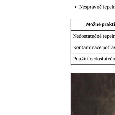
Nesprávně tepeln
Možné prakti
Nedostatečné tepel
Kontaminace potra
Použití nedostateč