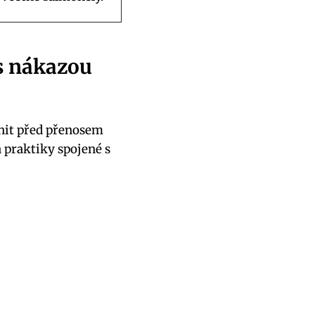
 s nákazou
ánit před přenosem
 a praktiky spojené s