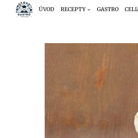
Přeskočit
ÚVOD
RECEPTY
GASTRO
CELI
na
obsah