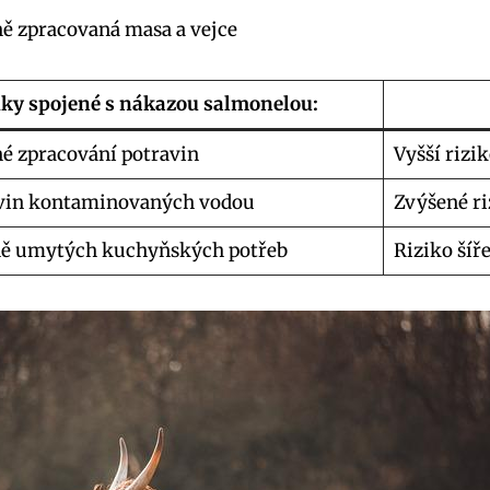
ě zpracovaná masa a vejce
ky spojené s nákazou salmonelou:
né zpracování potravin
Vyšší rizi
vin kontaminovaných vodou
Zvýšené ri
ně umytých kuchyňských potřeb
Riziko šíře