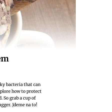
sem
sky bacteria that can
explore how to protect
 So grab a cup of
bugger. Jdeme na to!