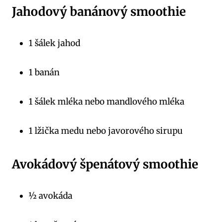
Jahodový banánový smoothie
1 šálek jahod
1 banán
1 šálek mléka nebo mandlového mléka
1 lžička medu nebo javorového sirupu
Avokádový špenátový smoothie
½ avokáda