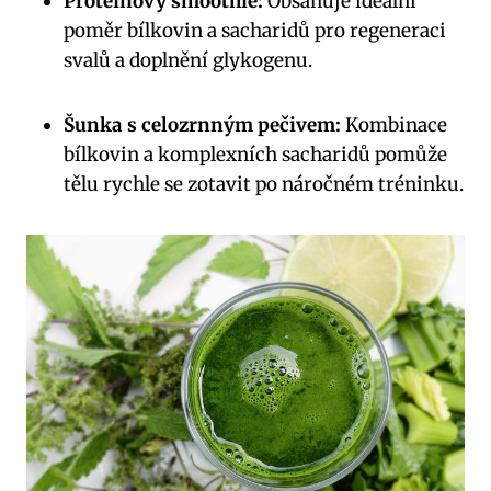
Proteinový smoothie:
Obsahuje ideální
poměr bílkovin a sacharidů pro regeneraci
svalů a doplnění glykogenu.
Šunka s celozrnným pečivem:
Kombinace
bílkovin a komplexních sacharidů pomůže
tělu rychle se zotavit po náročném tréninku.