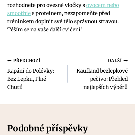
rozhodnete pro ovesné vločky s
ovocem nebo
smoothie
s proteinem, nezapomeňte před
tréninkem doplnit své tělo správnou stravou.
Těším se na vaše další cvičení!
Navigace
PŘEDCHOZÍ
DALŠÍ
Kapání do Polévky:
Kaufland bezlepkové
pro
Bez Lepku, Plné
pečivo: Přehled
příspěvek
Chuti!
nejlepších výběrů
Podobné příspěvky