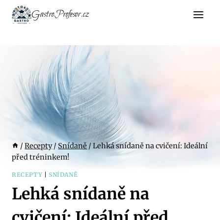
Přeskočit
GastroProfesor.cz
na
obsah
/
Recepty
/
Snídaně
/
Lehká snídaně na cvičení: Ideální
před tréninkem!
RECEPTY
|
SNÍDANĚ
Lehká snídaně na
cvičení: Ideální před