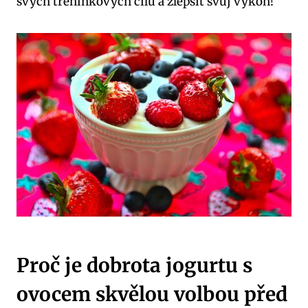
svých tréninkových cílů a zlepšit svůj výkon!
Proč je dobrota jogurtu s
ovocem skvělou volbou před