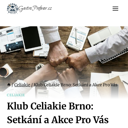
Přeskočit
GastroProfesor.cz
na
obsah
/
Celiakie
/
Klub Celiakie Brno: Setkání a Akce Pro Vás
CELIAKIE
Klub Celiakie Brno:
Setkání a Akce Pro Vás