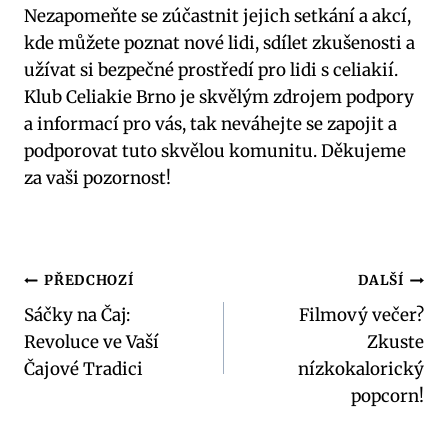
Nezapomeňte se zúčastnit jejich setkání a akcí,
kde můžete poznat nové lidi, sdílet zkušenosti a
užívat si bezpečné prostředí pro lidi s celiakií.
Klub Celiakie Brno je skvělým zdrojem podpory
a informací pro vás, tak neváhejte se zapojit a
podporovat tuto skvělou komunitu. Děkujeme
za vaši pozornost!
Navigace
PŘEDCHOZÍ
DALŠÍ
Sáčky na Čaj:
Filmový večer?
pro
Revoluce ve Vaší
Zkuste
příspěvek
Čajové Tradici
nízkokalorický
popcorn!