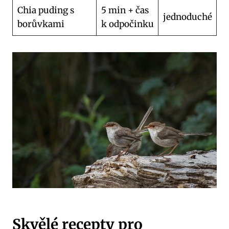
Chia puding s
5 min + čas
jednoduché
borůvkami
k odpočinku
Skvělé recepty pro