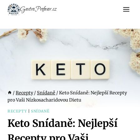
Přeskočit
GastroProfesor.cz
na
obsah
/
Recepty
/
Snídaně
/
Keto Snídaně: Nejlepší Recepty
pro Vaši Nízkosacharidovou Dietu
RECEPTY
|
SNÍDANĚ
Keto Snídaně: Nejlepší
Recepty pro Vaši