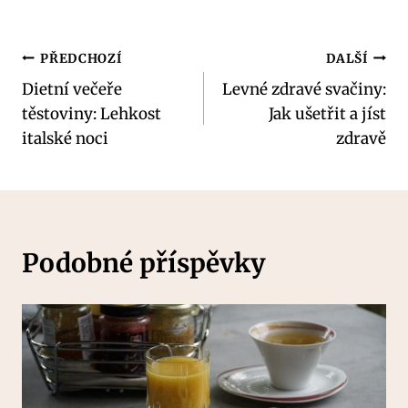
Navigace
PŘEDCHOZÍ
DALŠÍ
Dietní večeře
Levné zdravé svačiny:
pro
těstoviny: Lehkost
Jak ušetřit a jíst
příspěvek
italské noci
zdravě
Podobné příspěvky