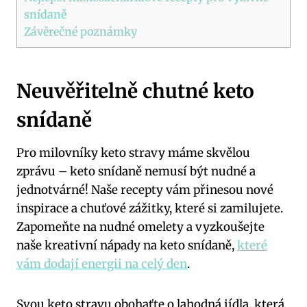
snídaně
Závěrečné poznámky
Neuvěřitelně chutné keto
snídaně
Pro milovníky keto stravy máme skvělou
zprávu – keto snídaně nemusí být nudné a
jednotvárné! Naše recepty vám přinesou nové
inspirace a chuťové zážitky, které si zamilujete.
Zapomeňte na nudné omelety a vyzkoušejte
naše kreativní nápady na keto snídaně,
které
vám dodají energii na celý den
.
Svou keto stravu obohaťte o lahodná jídla, která