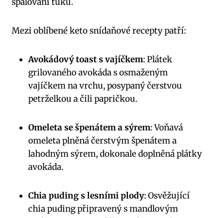
spalování tuků.
Mezi oblíbené keto snídaňové recepty patří:
Avokádový toast s vajíčkem
: Plátek
grilovaného avokáda s osmaženým
vajíčkem na vrchu, posypaný čerstvou
petrželkou a čili papričkou.
Omeleta se špenátem a sýrem
: Voňavá
omeleta plněná čerstvým špenátem a
lahodným sýrem, dokonale doplněná plátky
avokáda.
Chia puding s lesními plody
: Osvěžující
chia puding připravený s mandlovým