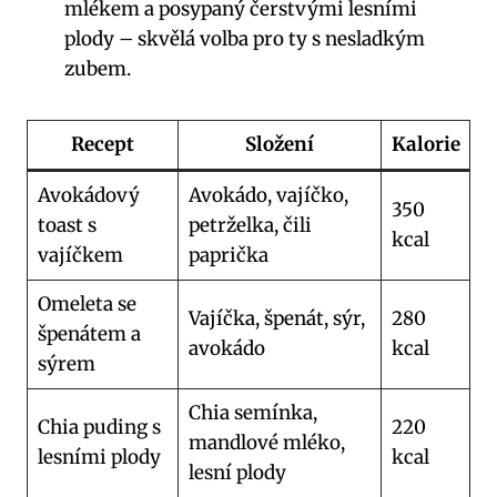
mlékem a posypaný čerstvými lesními
plody – skvělá volba pro ty s nesladkým
zubem.
Recept
Složení
Kalorie
Avokádový
Avokádo, vajíčko,
350
toast s
petrželka, čili
kcal
vajíčkem
paprička
Omeleta se
Vajíčka, špenát, sýr,
280
špenátem a
avokádo
kcal
sýrem
Chia semínka,
Chia puding s
220
mandlové mléko,
lesními plody
kcal
lesní plody