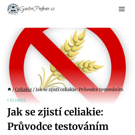
Přeskočit
GastroProfesor.cz
na
obsah
/
Celiakie
/
Jak se zjistí celiakie: Průvodce testováním
CELIAKIE
Jak se zjistí celiakie:
Průvodce testováním