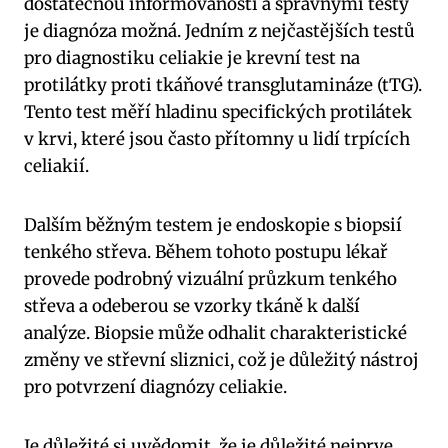
dostatečnou informovaností a správnými testy
je diagnóza možná. Jedním z nejčastějších testů
pro diagnostiku celiakie je krevní test na
protilátky proti tkáňové transglutamináze (tTG).
Tento test měří hladinu specifických protilátek
v krvi, které jsou často přítomny u lidí trpících
celiakií.
Dalším běžným testem je endoskopie s biopsií
tenkého střeva. Během tohoto postupu lékař
provede podrobný vizuální průzkum tenkého
střeva a odeberou se vzorky tkáně k další
analýze. Biopsie může odhalit charakteristické
změny ve střevní sliznici, což je důležitý nástroj
pro potvrzení diagnózy celiakie.
Je důležité si uvědomit, že je důležité nejprve