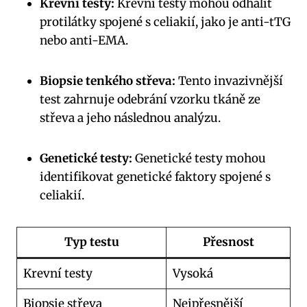
Krevní testy:
Krevní testy mohou odhalit
protilátky spojené s celiakií, jako je anti-tTG
nebo anti-EMA.
Biopsie tenkého střeva:
Tento invazivnější
test zahrnuje odebrání vzorku tkáně ze
střeva a jeho následnou analýzu.
Genetické testy:
Genetické testy mohou
identifikovat genetické faktory spojené s
celiakií.
Typ testu
Přesnost
Krevní testy
Vysoká
Biopsie střeva
Nejpřesnější