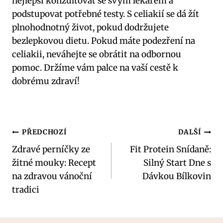
nejlepší konzultovat se svým lékařem a
podstupovat potřebné testy. S celiakií se dá žít
plnohodnotný život, pokud dodržujete
bezlepkovou dietu. Pokud máte podezření na
celiakii, neváhejte se obrátit na odbornou
pomoc. Držíme vám palce na vaší cestě k
dobrému zdraví!
Navigace
PŘEDCHOZÍ
DALŠÍ
Zdravé perníčky ze
Fit Protein Snídaně:
pro
žitné mouky: Recept
Silný Start Dne s
příspěvek
na zdravou vánoční
Dávkou Bílkovin
tradici