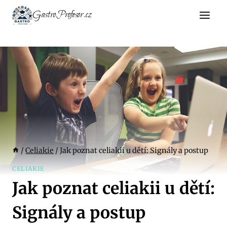
Přeskočit
GastroProfesor.cz
na
obsah
/
Celiakie
/
Jak poznat celiakii u dětí: Signály a postup
CELIAKIE
Jak poznat celiakii u dětí:
Signály a postup