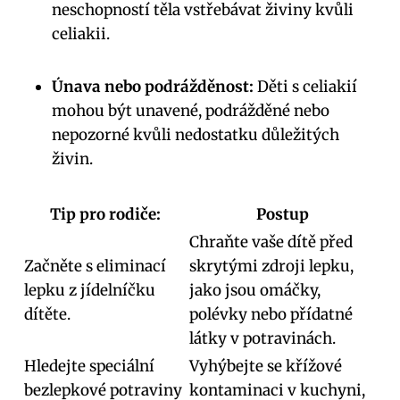
neschopností těla vstřebávat živiny kvůli
celiakii.
Únava nebo podrážděnost:
Děti s celiakií
mohou být unavené, podrážděné nebo
nepozorné kvůli nedostatku důležitých
živin.
Tip pro rodiče:
Postup
Chraňte vaše dítě před
Začněte s eliminací
skrytými zdroji lepku,
lepku z jídelníčku
jako jsou omáčky,
dítěte.
polévky nebo přídatné
látky v potravinách.
Hledejte speciální
Vyhýbejte se křížové
bezlepkové potraviny
kontaminaci v kuchyni,