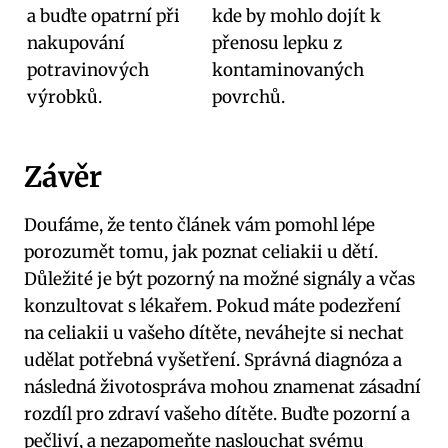
a buďte opatrní při
kde by mohlo dojít k
nakupování
přenosu lepku z
potravinových
kontaminovaných
výrobků.
povrchů.
Závěr
Doufáme, že tento článek vám pomohl lépe
porozumět tomu, jak poznat celiakii u dětí.
Důležité je být pozorný na možné signály a včas
konzultovat s lékařem. Pokud máte podezření
na celiakii u vašeho dítěte, neváhejte si nechat
udělat potřebná vyšetření. Správná diagnóza a
následná životospráva mohou znamenat zásadní
rozdíl pro zdraví vašeho dítěte. Buďte pozorní a
pečliví, a nezapomeňte naslouchat svému