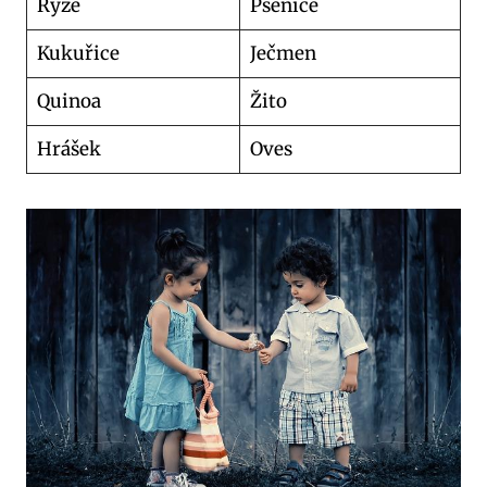
‎Rýže
Pšenice
Kukuřice
‎Ječmen
‎Quinoa
‎Žito
‎Hrášek
‎Oves