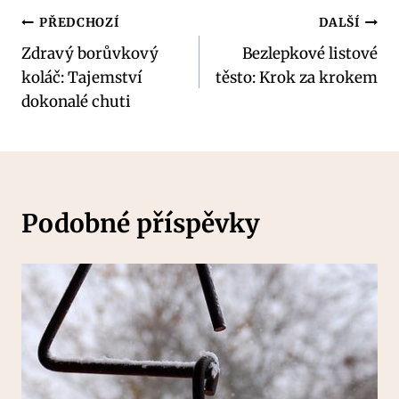
Navigace
PŘEDCHOZÍ
DALŠÍ
Zdravý borůvkový
Bezlepkové listové
pro
koláč: Tajemství
těsto: Krok za krokem
příspěvek
dokonalé chuti
Podobné příspěvky