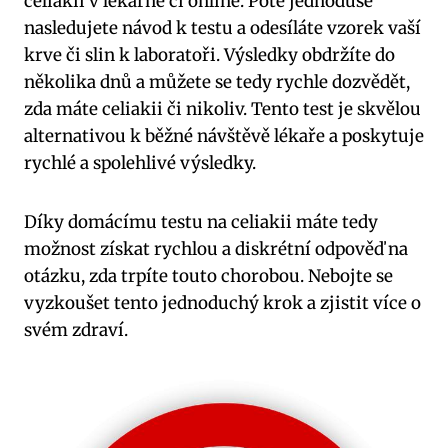
celiakii v lékárně či online. Poté jednoduše
nasledujete návod k testu a odesíláte vzorek vaší
krve či slin k laboratoři. Výsledky obdržíte do
několika dnů a můžete se tedy rychle dozvědět,
zda máte celiakii či nikoliv. Tento test je skvělou
alternativou k běžné návštěvě lékaře a poskytuje
rychlé a spolehlivé výsledky.
Díky domácímu testu na celiakii máte tedy
možnost získat rychlou a diskrétní odpověď na
otázku, zda trpíte touto chorobou. Nebojte se
vyzkoušet tento jednoduchý krok a zjistit více o
svém zdraví.