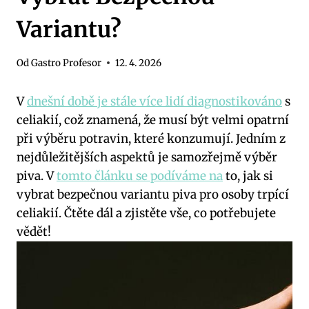
Variantu?
Od
Gastro Profesor
12. 4. 2026
V
dnešní době je stále více lidí diagnostikováno
s
celiakií, což znamená, že musí být velmi opatrní
při výběru potravin, které konzumují. Jedním z
nejdůležitějších aspektů je samozřejmě výběr
piva. V
tomto článku se podíváme na
to, jak si
vybrat bezpečnou variantu piva pro osoby trpící
celiakií. Čtěte dál a zjistěte vše, co potřebujete
vědět!