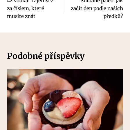
42 Vodka: Tajemství
Snídaně paleo: Jak
pro
za číslem, které
začít den podle našich
příspěvek
musíte znát
předků?
Podobné příspěvky