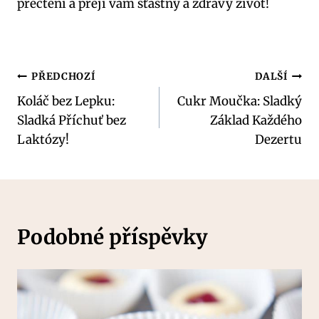
přečtení a přeji vám šťastný a zdravý život!
Navigace
PŘEDCHOZÍ
DALŠÍ
Koláč bez Lepku:
Cukr Moučka: Sladký
pro
Sladká Příchuť bez
Základ Každého
příspěvek
Laktózy!
Dezertu
Podobné příspěvky