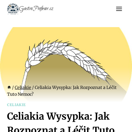
Přeskočit
GastroProfesor.cz
na
obsah
/
Celiakie
/
Celiakia Wysypka: Jak Rozpoznat a Léčit
Tuto Nemoc?
CELIAKIE
Celiakia Wysypka: Jak
Rozpoznat a Léčit Tuto