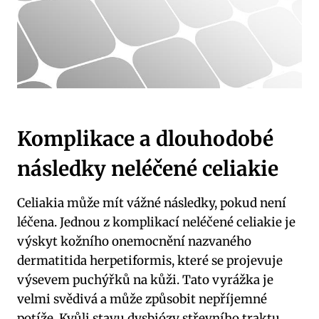
Komplikace a dlouhodobé
následky neléčené celiakie
Celiakia může mít vážné následky, pokud není
léčena. Jednou z komplikací neléčené celiakie je
výskyt kožního onemocnění nazvaného
dermatitida herpetiformis, které se projevuje
výsevem puchýřků na kůži. Tato vyrážka je
velmi svědivá a může způsobit nepříjemné
potíže. Kvůli stavu dysbiózy střevního traktu