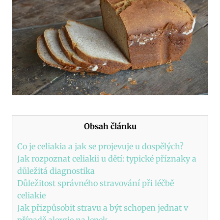
Obsah článku
Co je celiakia a jak se projevuje u dospělých?
Jak rozpoznat celiakii u dětí: typické příznaky a
důležitá diagnostika
Důležitost správného stravování při léčbě
celiakie
Jak přizpůsobit stravu a být schopen jednat v
případě alergie na lepek