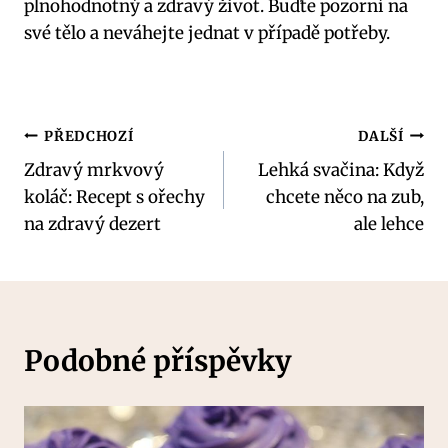
plnohodnotný a zdravý život. Buďte pozorní na
své tělo a neváhejte jednat v případě potřeby.
Navigace
PŘEDCHOZÍ
DALŠÍ
Zdravý mrkvový
Lehká svačina: Když
pro
koláč: Recept s ořechy
chcete něco na zub,
příspěvek
na zdravý dezert
ale lehce
Podobné příspěvky