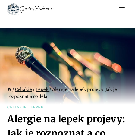
Přeskočit
GastroProfesor.cz
na
obsah
/
Celiakie
/
Lepek
/
Alergie na lepek projevy: Jak je
rozpoznat a co dělat
CELIAKIE
|
LEPEK
Alergie na lepek projevy:
Jak je rozpoznat a co