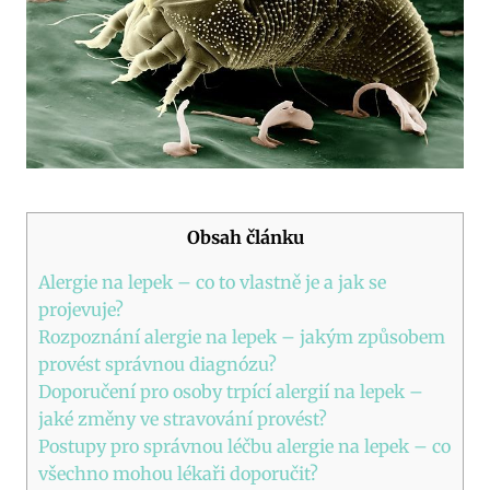
Obsah článku
Alergie na lepek – co to vlastně je a jak se
projevuje?
Rozpoznání alergie na lepek – jakým způsobem
provést správnou diagnózu?
Doporučení pro osoby trpící alergií na lepek –
jaké změny ve stravování provést?
Postupy pro správnou léčbu alergie na lepek – co
všechno mohou lékaři doporučit?