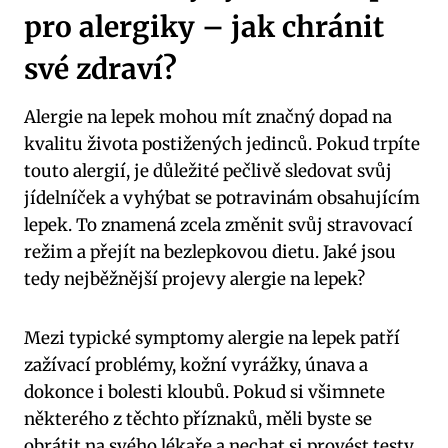
pro alergiky – jak chránit
své zdraví?
Alergie na lepek mohou mít značný dopad na
kvalitu života postižených jedinců. Pokud trpíte
touto alergií, je důležité pečlivě sledovat svůj
jídelníček a vyhýbat se potravinám obsahujícím
lepek. To znamená zcela změnit svůj stravovací
režim a přejít na bezlepkovou dietu. Jaké jsou
tedy nejběžnější projevy alergie na lepek?
Mezi typické symptomy alergie na lepek patří
zažívací problémy, kožní vyrážky, únava a
dokonce i bolesti kloubů. Pokud si všimnete
některého z těchto příznaků, měli byste se
obrátit na svého lékaře a nechat si provést testy