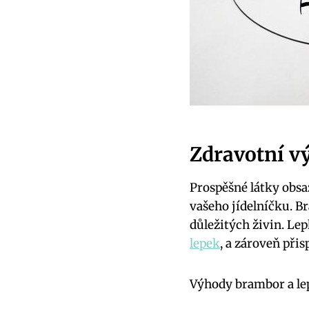
Zdravotní v
Prospěšné látky obs
vašeho jídelníčku. B
důležitých živin. Le
lepek
, a zároveň při
Výhody brambor a lep