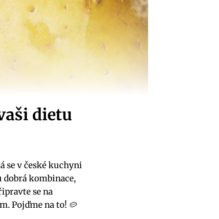
vaši dietu
rá se v české kuchyni
ou dobrá kombinace,
řipravte se na
em. Pojďme na to! 🥔