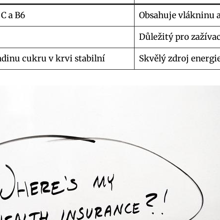
C a B6
Obsahuje vlákninu a
Důležitý pro zažívac
dinu cukru v krvi stabilní
Skvělý zdroj energi