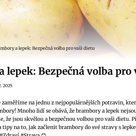
mbory a lepek: Bezpečná volba pro vaši dietu
 lepek: Bezpečná volba pro 
2. 2025
e zaměříme na jednu z nejpopulárnějších potravin, kte
mbory! Mnoho lidí se obává, že brambory a lepek nejs
, že jsou skvělou a bezpečnou volbou pro vaši dietu. P
tipy na to, jak začlenit brambory do své stravy s lepk
Zdraví #Strava 😊