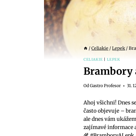
/
Celiakie
/
Lepek
/
Bra
CELIAKIE
|
LEPEK
Brambory a
Od
Gastro Profesor
31. 1
Ahoj všichni! Dnes s
často objevuje – bra
ale dnes vám ukážeme
zajímavé informace a 
🌾 #BramboryALepk #