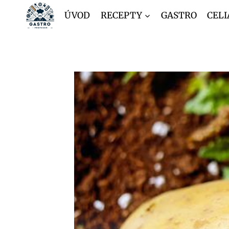
Přeskočit
ÚVOD
RECEPTY
GASTRO
CELI
na
obsah