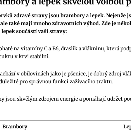
ambory a lepek skvělou volbou p
rvků zdravé stravy jsou brambory a lepek. Nejenže j
 ale také mají mnoho zdravotních výhod. Zde je někol
lepek součástí vaší stravy:
haté na vitamíny C a B6, draslík a vlákninu, která pod
ukru v krvi stabilní.
achází v obilovinách jako je pšenice, je dobrý zdroj vl
 důležité pro správnou funkci zažívacího traktu.
ny jsou skvělým zdrojem energie a pomáhají udržet poci
Brambory
Le