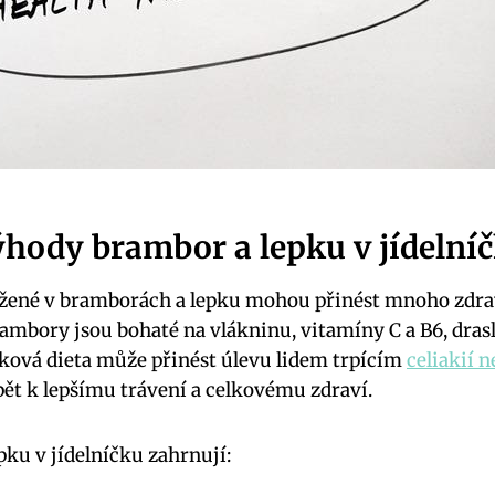
ýhody brambor a lepku v jídelní
ažené v bramborách a lepku mohou přinést mnoho zdr
rambory jsou bohaté na vlákninu, vitamíny C a B6, dras
pková dieta může přinést úlevu lidem trpícím
celiakií n
spět k lepšímu trávení a celkovému zdraví.
ku v jídelníčku zahrnují: