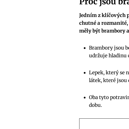
Proč jsou br
Jedním z klíčových p
chutné a rozmanité,
měly být brambory a 
Brambory jsou bo
udržuje hladinu c
Lepek, který se n
látek, které jsou
Oba tyto potravi
dobu.