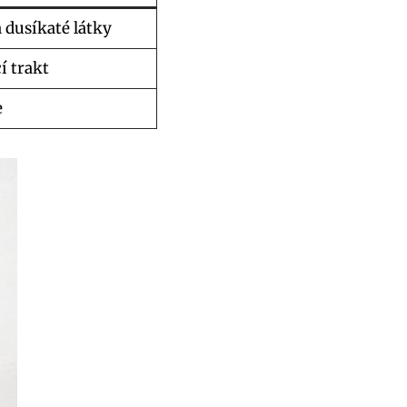
 dusíkaté látky
í trakt
e