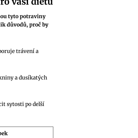
ro vaši dietu
sou tyto potraviny
ik důvodů, proč by
poruje trávení a
ákniny a dusíkatých
t sytosti po delší
pek