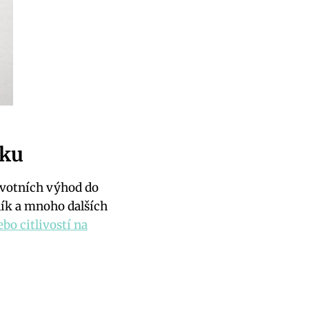
čku
avotních výhod do
lík a mnoho dalších
ebo citlivostí na