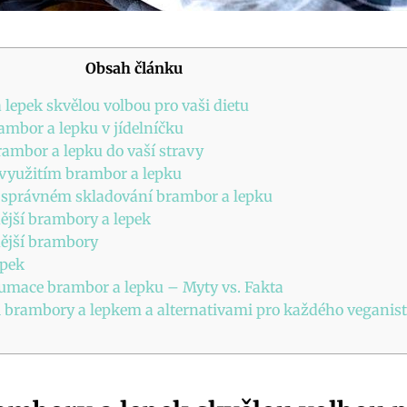
Obsah článku
 lepek skvělou volbou pro vaši dietu
mbor a lepku v jídelníčku
rambor a lepku do vaší stravy
 využitím brambor a lepku
o správném skladování brambor a lepku
nější brambory a lepek
nější brambory
epek
zumace brambor a lepku – Myty vs. Fakta
 brambory a lepkem a alternativami pro každého veganis