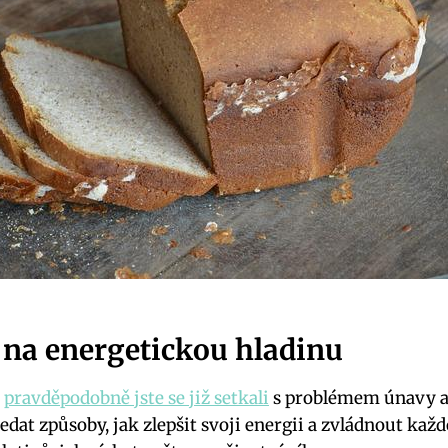
e na energetickou hladinu
,
pravděpodobně jste se již setkali
s problémem únavy a
hledat způsoby, jak zlepšit svoji energii a zvládnout ka