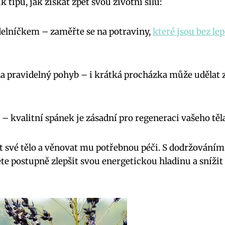
 tipů, jak získat zpět svou životní sílu:
elníčkem – zaměřte se na potraviny,
které jsou bez le
 pravidelný pohyb – i krátká procházka může udělat z
– kvalitní spánek je zásadní pro regeneraci vašeho těla
at své tělo a věnovat mu potřebnou péči. S dodržováním
te postupně zlepšit svou energetickou hladinu a sníži