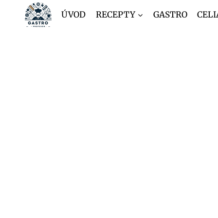
Přeskočit
ÚVOD
RECEPTY
GASTRO
CELI
na
obsah