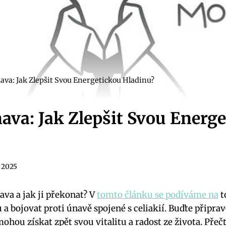
ava: Jak Zlepšit Svou Energetickou Hladinu?
nava: Jak Zlepšit Svou Energ
. 2025
nava a jak ji překonat? V
tomto článku se podíváme na
t
a bojovat proti únavě spojené s celiakií. Buďte připrav
ohou získat zpět svou vitalitu a radost ze života. Přeč