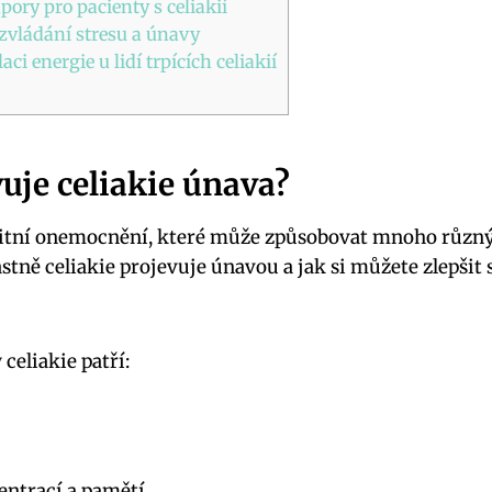
ory pro pacienty s celiakií
 zvládání stresu a únavy
ci energie u lidí trpících celiakií
vuje celiakie únava?
nitní onemocnění, které může způsobovat mnoho různý
lastně celiakie projevuje únavou a jak si můžete zlepši
celiakie patří:
entrací a pamětí