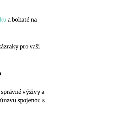
pku
a bohaté na
ázraky pro vaši
.
 správné výživy a
t únavu spojenou s