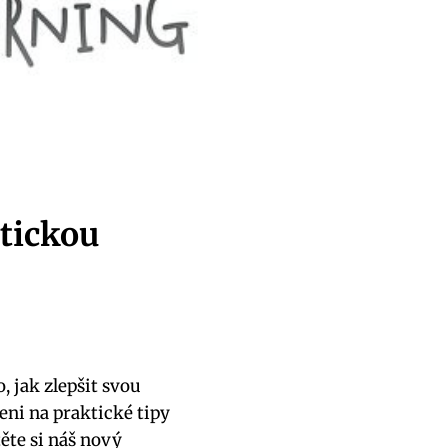
etickou
o, jak zlepšit svou
eni na praktické tipy
těte si náš nový