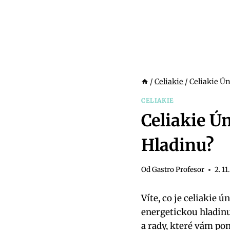
/
Celiakie
/
Celiakie Ún
CELIAKIE
Celiakie Ú
Hladinu?
Od
Gastro Profesor
2. 11
Víte, co je celiakie ú
energetickou hladinu 
a rady, které vám pom