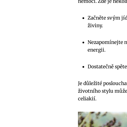
nemocí. Zde je několik
Začněte svým jíd
živiny.
Nezapomínejte na
energii.
Dostatečně spěte 
Je důležité poslouch
životního stylu může
celiakií.