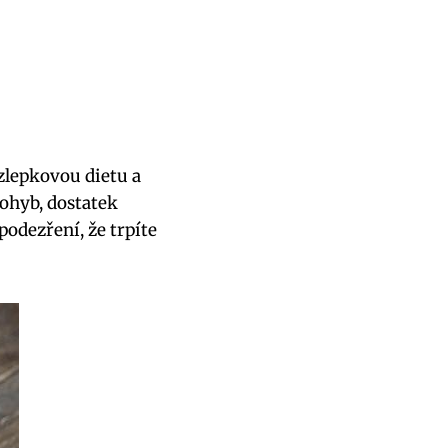
zlepkovou dietu a
pohyb, dostatek
odezření, že trpíte