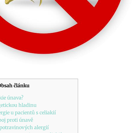
Obsah článku
akie únava?
getickou hladinu
rgie u pacientů s celiakií
boj proti únavě
 potravinových alergií