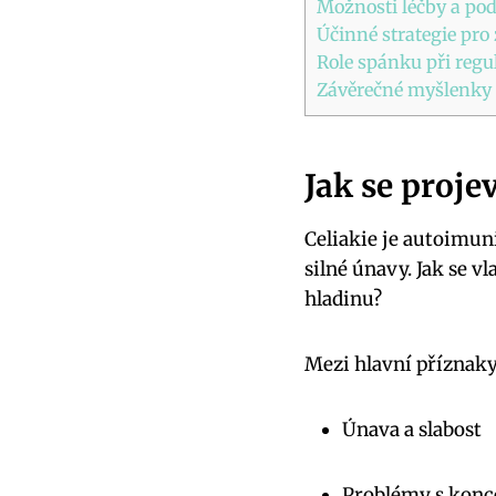
Možnosti léčby a podp
Účinné strategie pro
Role spánku při regula
Závěrečné myšlenky
Jak se proje
Celiakie je autoimu
silné únavy. Jak se v
hladinu?
Mezi hlavní příznaky 
Únava a slabost
Problémy s konc