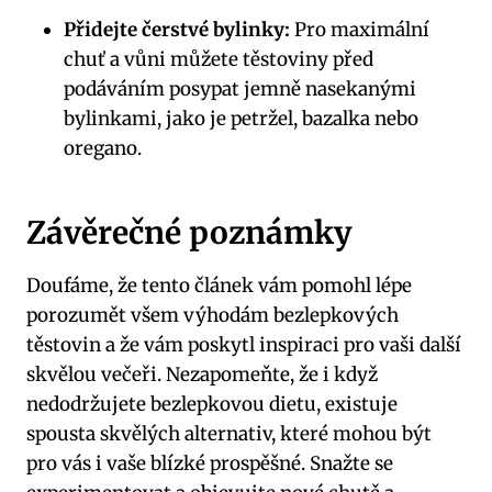
Přidejte ‍čerstvé bylinky:
Pro ⁤maximální
chuť a vůni ⁣můžete těstoviny ⁣před
podáváním posypat jemně nasekanými
bylinkami, jako ⁢je petržel, bazalka nebo
oregano.
Závěrečné⁣ poznámky
Doufáme, že tento⁢ článek vám pomohl lépe
porozumět všem výhodám bezlepkových
těstovin a že vám ⁤poskytl inspiraci pro vaši další
skvělou⁣ večeři.⁣ Nezapomeňte, že i když⁣
nedodržujete bezlepkovou dietu, ⁤existuje
spousta‌ skvělých alternativ, které mohou být
⁢pro vás i vaše blízké prospěšné.‌ Snažte ⁣se