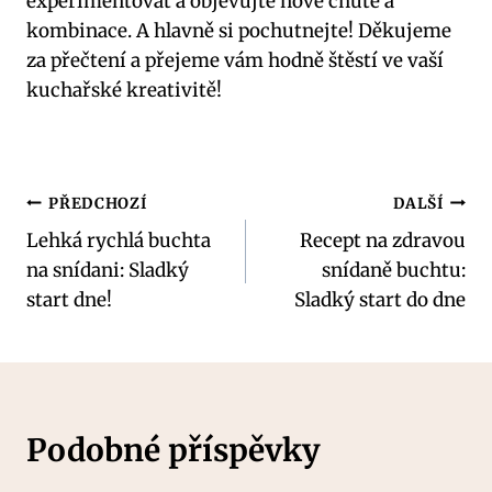
experimentovat ‍a objevujte ‍nové chutě a
kombinace. A hlavně⁣ si pochutnejte! Děkujeme
za ‌přečtení a přejeme​ vám hodně štěstí ve vaší
⁢kuchařské ‍kreativitě!
Navigace
PŘEDCHOZÍ
DALŠÍ
Lehká rychlá buchta
Recept na zdravou
pro
na snídani: Sladký
snídaně buchtu:
příspěvek
start dne!
Sladký start do dne
Podobné příspěvky