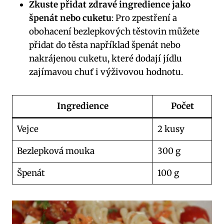
Zkuste přidat zdravé‌ ingredience jako
špenát nebo cuketu
: Pro zpestření a
obohacení bezlepkových těstovin můžete
přidat ​do těsta například špenát ‍nebo⁣
nakrájenou cuketu, které⁣ dodají jídlu
zajímavou chuť i výživovou ⁤hodnotu.
Ingredience
Počet
Vejce
2⁣ kusy
Bezlepková mouka
300 g
Špenát
100 g