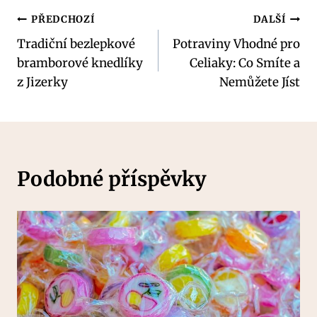
Navigace
PŘEDCHOZÍ
DALŠÍ
Tradiční bezlepkové
Potraviny Vhodné pro
pro
bramborové knedlíky
Celiaky: Co Smíte a
příspěvek
z Jizerky
Nemůžete Jíst
Podobné příspěvky