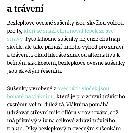
a trávení
Bezlepkové ovesné sušenky jsou skvělou volbou
pro ty,
kteří se snaží eliminovat lepek ze své
stravy
. Tyto lahodné sušenky nejenže chutnají
skvěle, ale také přináší mnoho výhod pro zdraví
a trávení. Pokud hledáte zdravou alternativu k
běžným sladkostem, bezlepkové ovesné sušenky
jsou skvělým řešením.
Sušenky vyrobené z
ovesných vloček jsou
bohaté na vlákninu
, která je pro zdraví trávicího
systému velmi důležitá. Vláknina pomáhá
udržovat střevní mikroflóru v rovnováze, což
má příznivý vliv na celkové zdraví trávicího
traktu. Díky bezlepkovým ovesným sušenkám