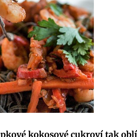
epkové kokosové cukroví tak obl