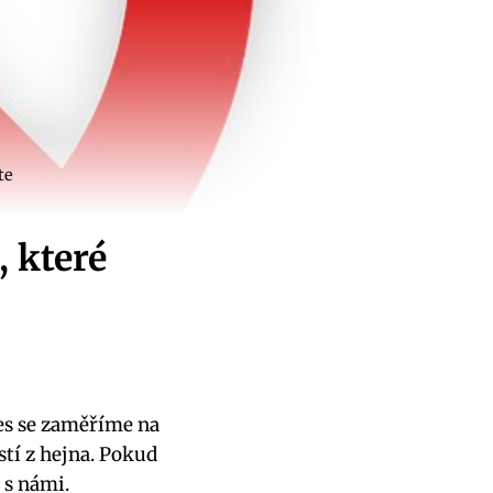
te
 které
nes se zaměříme na
tí z hejna. Pokud
 s námi.