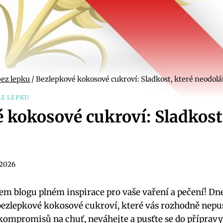
bez lepku
/
Bezlepkové kokosové cukroví: Sladkost, které neodolá
EZ LEPKU
 kokosové cukroví: Sladkost,
. 2026
šem blogu plném inspirace pro vaše vaření a pečení! D
bezlepkové kokosové cukroví, které vás rozhodně nepus
 kompromisů na chuť, neváhejte a pusťte se do přípravy