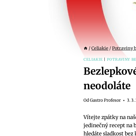
/
Celiakie
/
Potraviny 
CELIAKIE
|
POTRAVINY B
Bezlepkové
neodoláte
Od
Gastro Profesor
3. 3
Vítejte zpátky na na
jedinečný recept na 
hledáte sladkost bez