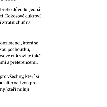
obrého důvodu. Jedná
stí. Kokosové cukroví
í ztratit chuť na
nzistenci, která se
dkou pochoutku,
osové cukroví je také
bami a preferencemi.
pro všechny, kteří si
ou alternativou pro
ny, kteří milují