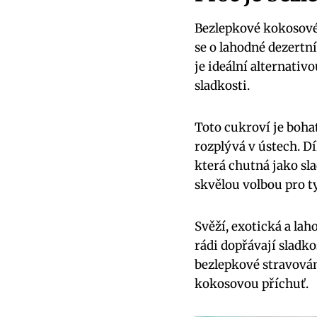
Bezlepkové kokosové 
se o lahodné dezertn
je ideální alternativo
sladkosti.
Toto cukroví je boha
rozplývá v ústech. D
která chutná jako sl
skvělou volbou pro ty
Svěží, exotická a lah
rádi dopřávají sladk
bezlepkové stravování
kokosovou příchuť.