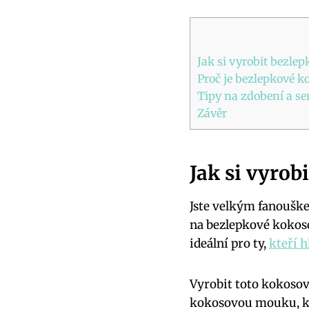
Jak si vyrobit bezle
Proč je bezlepkové k
Tipy na zdobení a s
Závěr
Jak si vyro
Jste velkým fanouške
na bezlepkové kokoso
ideální pro ty,
kteří h
Vyrobit toto kokosov
kokosovou mouku, ko