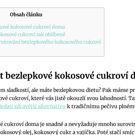
Obsah článku
pkové kokosové cukroví doma
okosové cukroví tak oblíbené
ervírování bezlepkového kokosového cukroví
bit bezlepkové kokosové cukroví
m sladkostí, ale máte bezlepkovou dietu? Pak máme pr
vé cukroví, které vás jistě okouzlí svou lahodností. Ta
ledají zdravější alternativu
k tradičnímu pečivu plném
é cukroví doma je snadné a nevyžaduje mnoho surovin. 
kosový olej, kokosový cukr a vajíčka. Poté stačí smí