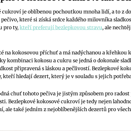
cukroví je oblíbenou pochoutkou mnoha lidí, a to z d
í pečivo, které si získá srdce každého milovníka sladko
u pro ty,
kteří preferují bezlepkovou stravu
, ale nechtěj
té na kokosovou příchuť a má nadýchanou a křehkou ko
íky kombinaci kokosu a cukru se jedná o dokonale sla
adkost připravená s láskou a pečlivostí. Bezlepkové kok
, kteří hledají dezert, který je v souladu s jejich potře
odná chuť tohoto pečiva je jistým způsobem pro radost 
osti. Bezlepkové kokosové cukroví je tedy nejen lahodn
, ale také jedním z nejoblíbenějších dezertů pro všech