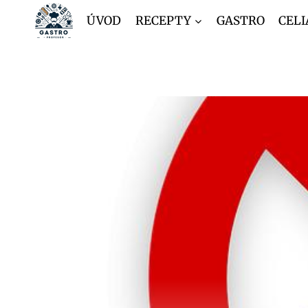
Přeskočit
ÚVOD
RECEPTY
GASTRO
CELI
na
obsah