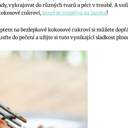
y, vykrajovat do různých tvarů a péct v troubě. A voi
kokosové cukroví,
které se rozplývá na jazyku
!
eptem na bezlepkové kokosové cukroví si můžete dopřá
usťte do pečení a užijte si tuto vynikající sladkost pln