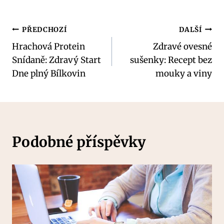
Navigace
PŘEDCHOZÍ
DALŠÍ
Hrachová Protein
Zdravé ovesné
pro
Snídaně: Zdravý Start
sušenky: Recept bez
příspěvek
Dne plný Bílkovin
mouky a viny
Podobné příspěvky