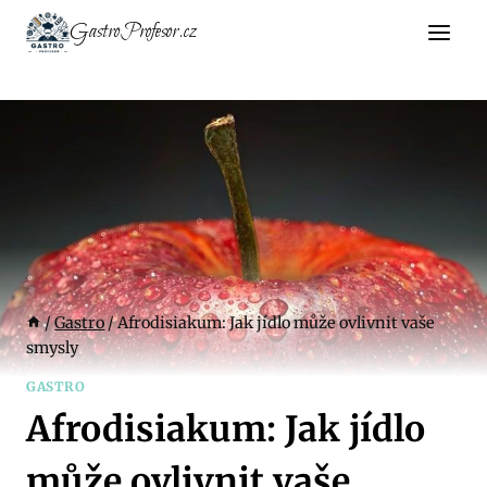
Přeskočit
GastroProfesor.cz
na
obsah
/
Gastro
/
Afrodisiakum: Jak jídlo může ovlivnit vaše
smysly
GASTRO
Afrodisiakum: Jak jídlo
může ovlivnit vaše