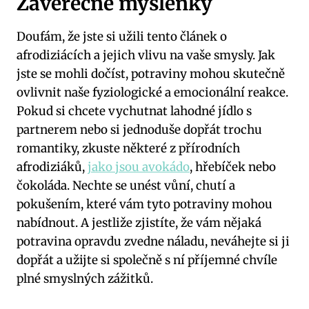
Závěrečné myšlenky
Doufám, že jste si užili tento článek o
afrodiziácích a jejich vlivu na vaše smysly. Jak
jste se mohli dočíst, potraviny mohou skutečně
ovlivnit naše fyziologické a emocionální reakce.
Pokud si chcete vychutnat lahodné jídlo s
partnerem nebo si jednoduše dopřát trochu
romantiky, zkuste některé z přírodních
afrodiziáků,
jako jsou avokádo
, hřebíček nebo
čokoláda. Nechte se unést vůní, chutí a
pokušením, které vám tyto potraviny mohou
nabídnout. A jestliže zjistíte, že vám nějaká
potravina opravdu zvedne náladu, neváhejte si ji
dopřát a užijte si společně s ní příjemné chvíle
plné smyslných zážitků.