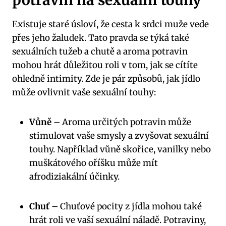
potravin na sexuální touhy
Existuje staré úsloví, že cesta k srdci muže vede
přes jeho žaludek. Tato pravda se týká také
sexuálních tužeb a chutě a aroma potravin
mohou hrát důležitou roli v tom, jak se cítíte
ohledně intimity. Zde je pár způsobů, jak jídlo
může ovlivnit vaše sexuální touhy:
Vůně
– Aroma určitých potravin může
stimulovat vaše smysly a zvyšovat sexuální
touhy. Například vůně skořice, vanilky nebo
muškátového oříšku může mít
afrodiziakální účinky.
Chuť
– Chuťové pocity z jídla mohou také
hrát roli ve vaší sexuální náladě. Potraviny,