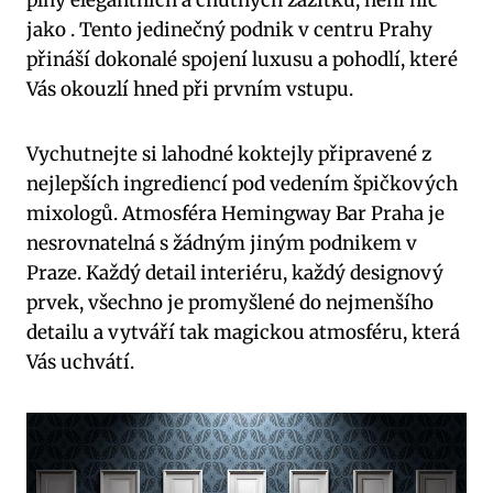
plný elegantních a chutných zážitků, není nic
jako . Tento jedinečný podnik v centru Prahy
přináší dokonalé spojení luxusu a pohodlí, které
Vás okouzlí hned při prvním vstupu.
Vychutnejte si lahodné koktejly připravené z
nejlepších ingrediencí pod vedením špičkových
mixologů. Atmosféra Hemingway Bar Praha je
nesrovnatelná s žádným jiným podnikem v
Praze. Každý detail interiéru, každý designový
prvek, všechno je promyšlené do nejmenšího
detailu a vytváří tak magickou atmosféru, která
Vás uchvátí.