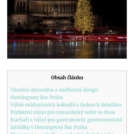
Obsah článku
Vánoční atmosféra a nádherný design
Hemingway Bar Praha
Výběr exkluzivních koktejlů s láskou k detailům
Perfektní místo pro romantický večer ve dvou
Kuchaři s vášní pro gastronomii: gastronomické
lahůdky v Hemingway Bar Praha