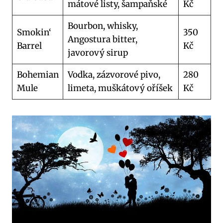
mátové listy, šampaňské
Kč
Bourbon, whisky,
Smokin‘
350
Angostura bitter,
Barrel
Kč
javorový sirup
Bohemian
Vodka, zázvorové pivo,
280
Mule
limeta, muškátový oříšek
Kč