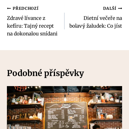
Navigace
PŘEDCHOZÍ
DALŠÍ
Zdravé lívance z
Dietní večeře na
pro
kefíru: Tajný recept
bolavý žaludek: Co jíst
příspěvek
na dokonalou snídani
Podobné příspěvky