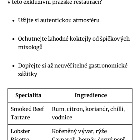
v této exkluzivní pražské restauraci?
Užijte si autentickou atmosféru
Ochutnejte lahodné koktejly od špičkových
mixologů
Dopřejte si až neuvěřitelné gastronomické
zážitky
Specialita
Ingredience
Smoked Beef
Rum, citron, koriandr, chilli,
Tartare
vodnice
Lobster
Kořeněný vývar, rýže
Risotto
Carnaroli, homár, černý pepř