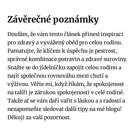
Závěrečné ⁣poznámky
Doufám,⁣ že ‌vám tento ‍článek přinesl inspiraci
pro zdravý ⁣a⁣ vyvážený ​oběd pro celou ​rodinu.
Pamatujte,‌ že klíčem k úspěchu‌ je pestrost,
⁢správné​ kombinace‍ potravin⁣ a zdravé suroviny.​
Snažte se ‍do jídelníčku ​zapojit celou‍ rodinu ⁢a
‌najít společnou rovnováhu mezi⁣ chutí a⁣
výživou. Věřte mi, když říkám, že ​spokojenost‍
na ⁣talíři ⁣je zárukou spokojenosti v celé rodině.
Takže ať se vám daří vařit s láskou a s radostí ⁤a​
nezapomeňte sledovat‌ další tipy na mé blogu!
Děkuji ⁣za vaši ⁤pozornost.