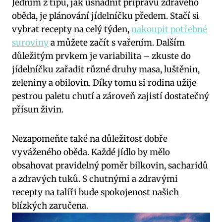
Jedním z tipů, jak usnadnit⁢ přípravu zdravého
oběda, je‍ plánování jídelníčku předem.⁣ Stačí si
vybrat‌ recepty na celý týden,
nakoupit potřebné
suroviny
a můžete začít s vařením. Dalším
důležitým ⁣prvkem je variabilita ‍– ‌zkuste do
jídelníčku zařadit⁢ různé ‌druhy masa, luštěnin,
zeleniny ⁤a obilovin. Díky tomu si⁢ rodina užije
pestrou⁢ paletu​ chutí⁣ a zároveň zajistí ‍dostatečný
přísun ​živin.
Nezapomeňte také na důležitost dobře
vyváženého oběda.​ Každé ⁤jídlo by⁤ mělo
obsahovat pravidelný poměr bílkovin, sacharidů
a⁤ zdravých tuků. S‌ chutnými a zdravými‍
recepty⁢ na‍ talíři bude spokojenost našich
blízkých zaručena.