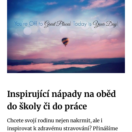
Inspirující nápady‌ na ⁣oběd⁣
do ​školy či do práce
Chcete⁣ svojí rodinu ‌nejen nakrmit, ale i
inspirovat k zdravému⁣ stravování? Přinášíme