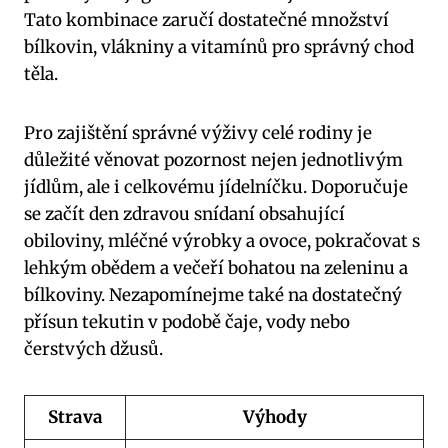
Tato kombinace ​zaručí dostatečné množství
bílkovin,⁤ vlákniny a vitamínů pro správný ⁣chod
těla.
Pro zajištění správné výživy celé rodiny je⁣
důležité věnovat pozornost nejen⁣ jednotlivým
jídlům,⁢ ale i‍ celkovému jídelníčku. Doporučuje
‌se začít⁤ den zdravou snídaní obsahující
obiloviny, mléčné⁢ výrobky a ovoce, ‍pokračovat s
lehkým obědem a večeří bohatou na zeleninu a
‍bílkoviny. Nezapomínejme také na dostatečný
přísun tekutin v⁢ podobě ⁣čaje, ​vody nebo⁣
čerstvých džusů.
Strava
Výhody