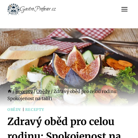
Přeskočit
GastroProfesor.cz
na
obsah
/
Recepty
/
Obědy
/
Zdravý oběd pro celou rodinu:
Spokojenost na talíři
OBĚDY
|
RECEPTY
Zdravý oběd pro celou
rodinu: Spokojenost na