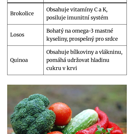
Obsahuje vitamíny C a K,
Brokolice
posiluje⁢ imunitní⁣ systém
Bohatý na omega-3 mastné
Losos
kyseliny, ‌prospešný ​pro srdce
Obsahuje ‌bílkoviny‍ a vlákninu,
Quinoa
pomáhá udržovat ⁢hladinu
cukru v krvi