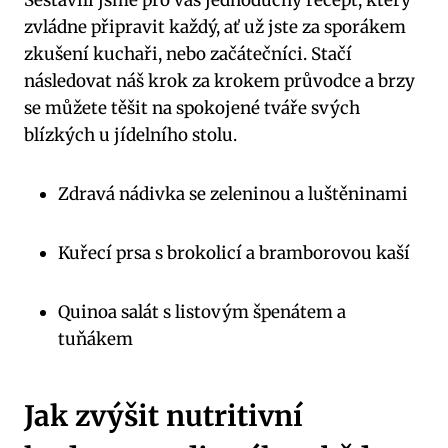
zvládne připravit každý, ať už jste za sporákem‍
zkušení kuchaři, nebo začátečníci. Stačí
‌následovat náš⁣ krok za ‌krokem ⁤průvodce a brzy
se​ můžete těšit na spokojené tváře svých
blízkých u jídelního stolu.
Zdravá ⁣nádivka ⁤se⁢ zeleninou a luštěninami
Kuřecí prsa s brokolicí a bramborovou kaší
Quinoa salát s listovým špenátem a
⁤tuňákem
Jak zvýšit nutritivní