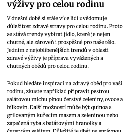
výživy pro​ celou rodinu
V dnešní době si stále více lidí uvědomuje
důležitost zdravé stravy pro celou rodinu. Proto
‍se ⁣stává trendy vybírat jídlo, které ‍je nejen
chutné, ale zároveň i prospěšné pro naše tělo.
Jedním z nejoblíbenějších trendů v oblasti
zdravé‍ výživy je příprava vyvážených⁤ a ​
chutných obědů pro celou rodinu.
Pokud hledáte ⁣inspiraci⁣ na zdravý oběd pro vaši
rodinu, zkuste například připravit pestrou
salátovou míchu⁢ plnou čerstvé zeleniny, ‍ovoce a
bílkovin. Další⁣ možností‍ může být quinoa s
grilovaným kuřecím masem a​ zeleninou nebo
zapečená ryba ​s ⁤batátovými hranolky a ​
čerstvým salátem. Důležité je ​dbát na správnou