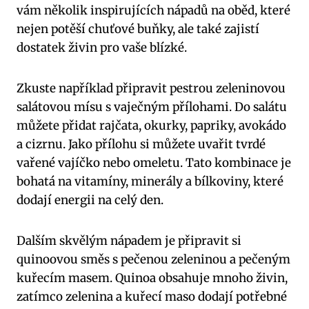
⁤vám několik ⁤inspirujících nápadů na oběd, které
nejen potěší⁣ chuťové‌ buňky,‌ ale také ⁢zajistí
dostatek živin pro vaše​ blízké.
Zkuste například připravit‍ pestrou zeleninovou
⁣salátovou mísu s vaječným přílohami. Do‍ salátu
můžete přidat rajčata, ⁣okurky, papriky, ⁢avokádo
a cizrnu. Jako přílohu si můžete uvařit tvrdé
vařené ‍vajíčko⁤ nebo omeletu. Tato kombinace je
⁤bohatá na vitamíny, minerály a bílkoviny, které​
dodají‍ energii ‌na celý den.
Dalším skvělým‌ nápadem je připravit si
quinoovou směs s pečenou zeleninou a pečeným
kuřecím ⁤masem. Quinoa ​obsahuje⁢ mnoho⁣ živin,
zatímco zelenina a kuřecí⁤ maso dodají potřebné