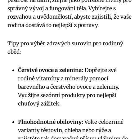
pestrost na talíři,⁤ stejně⁢ jako‍ potřebné živiny pro
správný vývoj⁤ a fungování​ těla. ‍Vybírejte s
rozvahou a uvědomělostí, abyste⁣ zajistili, že vaše
rodina⁢ dostává to nejlepší z potravy.
Tipy pro výběr ⁣zdravých surovin pro rodinný
oběd:
Čerstvé ovoce a zelenina:
Dopřejte své
rodině vitamíny a‌ minerály pomocí
barevného a čerstvého ovoce a zeleniny.
Využijte​ sezónní produkty pro nejlepší‌
chuťový zážitek.
Plnohodnotné obiloviny:
Volte celozrnné
varianty těstovin, chleba⁢ nebo rýže a
zajistěte⁢ tak dostatečný přísun ⁣vlákniny do⁤