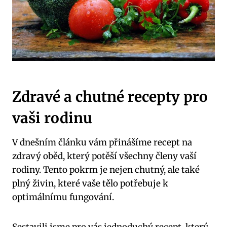
Zdravé a chutné recepty pro
vaši rodinu
V‌ dnešním⁣ článku vám přinášíme⁣ recept na
zdravý‍ oběd, který potěší všechny ⁤členy vaší
rodiny. ‌Tento pokrm je nejen‍ chutný, ale také
plný živin, které vaše tělo ⁤potřebuje k
optimálnímu⁤ fungování.
Sestavili jsme pro ⁣vás⁣ jednoduchý recept,‌ který