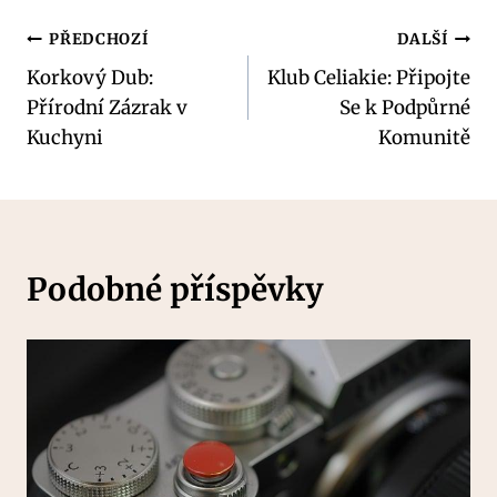
Navigace
PŘEDCHOZÍ
DALŠÍ
Korkový Dub:
Klub Celiakie: Připojte
pro
Přírodní Zázrak v
Se k Podpůrné
příspěvek
Kuchyni
Komunitě
Podobné příspěvky