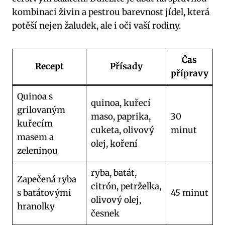
kombinaci živin ‍a pestrou barevnost jídel, která⁢
potěší‍ nejen⁢ žaludek, ‍ale i oči vaší rodiny.
Čas
Recept
Přísady
přípravy
Quinoa s
quinoa, kuřecí‌
⁤grilovaným
maso, paprika,
30
kuřecím‍
cuketa, olivový
minut
masem‌ a‍
olej, koření
zeleninou
ryba, batát,
Zapečená ryba‌
citrón, petrželka,
s batátovými
45 ⁤minut
olivový olej,‌
hranolky
česnek