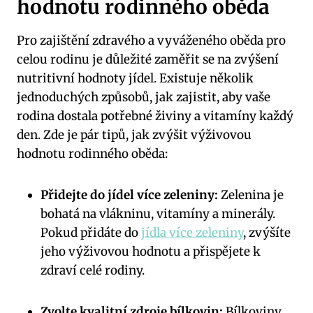
hodnotu ⁢rodinného ⁤oběda
Pro zajištění zdravého a vyváženého oběda pro
celou rodinu je ​důležité ‍zaměřit se na zvýšení
nutritivní hodnoty jídel.​ Existuje několik
jednoduchých​ způsobů, jak​ zajistit, ⁣aby ​vaše
rodina dostala ‍potřebné živiny a vitamíny každý
den. Zde je pár tipů, jak zvýšit ‌výživovou
hodnotu rodinného oběda:
Přidejte do jídel ⁣více zeleniny:
⁢Zelenina je
bohatá ‌na vlákninu, vitamíny a minerály.
Pokud přidáte do
jídla více zeleniny
, zvýšíte
jeho⁤ výživovou hodnotu​ a‌ přispějete k
zdraví celé‌ rodiny.
Zvolte kvalitní‍ zdroje bílkovin:
Bílkoviny⁢