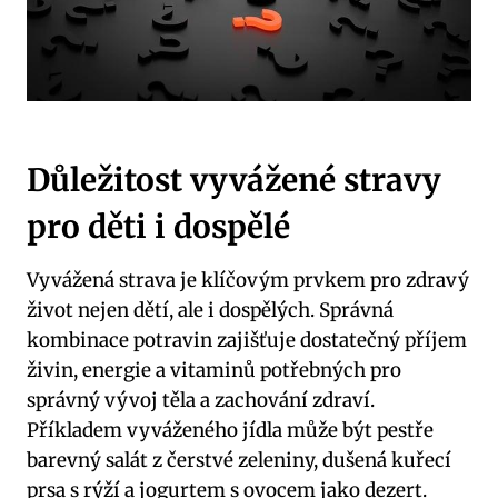
Důležitost vyvážené ‌stravy⁤
pro​ děti i ⁣dospělé
Vyvážená strava ⁢je klíčovým prvkem pro zdravý
život nejen dětí, ale i‌ dospělých. Správná‌
kombinace potravin zajišťuje dostatečný příjem
živin, energie a vitaminů potřebných pro
správný vývoj těla a ⁤zachování ​zdraví.
Příkladem⁢ vyváženého jídla může být pestře
⁤barevný salát z čerstvé zeleniny, dušená⁤ kuřecí
prsa s ‍rýží a jogurtem s​ ovocem jako dezert.