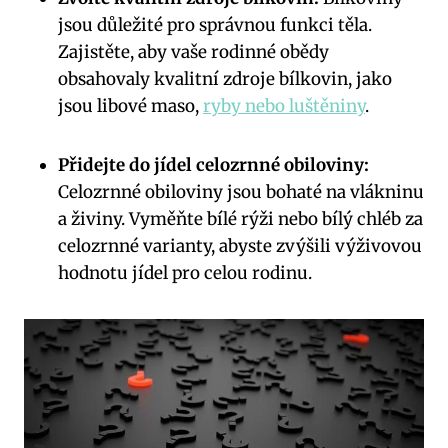
jsou důležité pro správnou funkci těla.
⁣Zajistěte, ​aby vaše⁣ rodinné obědy
obsahovaly⁤ kvalitní zdroje bílkovin, jako
jsou libové​ maso,
ryby nebo luštěniny
.
Přidejte do jídel celozrnné⁣ obiloviny:
Celozrnné obiloviny⁤ jsou bohaté na vlákninu
a živiny. Vyměňte bílé rýži nebo⁣ bílý ‍chléb za
celozrnné varianty, abyste zvýšili⁢ výživovou‌
hodnotu jídel pro celou ‍rodinu.