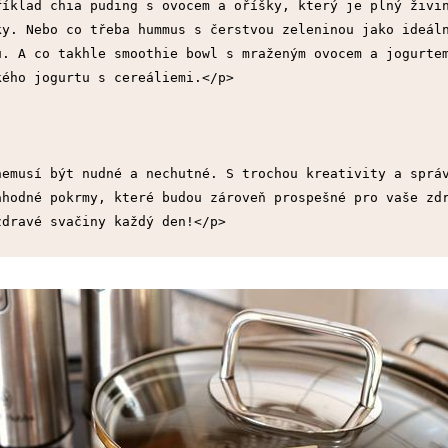
íklad chia puding s ovocem a oříšky, který je plný živin
y. Nebo co třeba hummus s čerstvou zeleninou jako ideáln
. A co takhle smoothie bowl s mraženým ovocem a jogurtem
kého jogurtu s cereáliemi.</p>
emusí být nudné a nechutné. S trochou kreativity a správ
hodné pokrmy, které budou zároveň prospešné pro vaše zdr
zdravé svačiny každý den!</p>