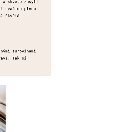
 a skvěle zasytí 
í svačinu plnou 
? Skvělá 
nými surovinami 
aví. Tak si 