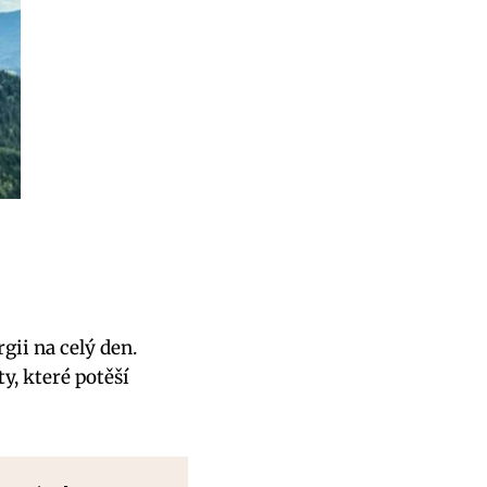
ii ⁢na celý den.
, které⁢ potěší