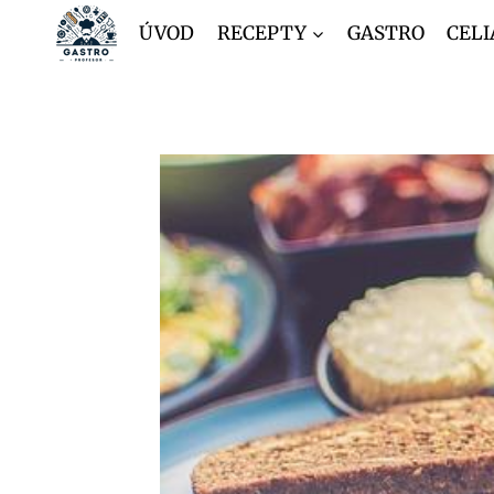
Přeskočit
ÚVOD
RECEPTY
GASTRO
CELI
na
obsah