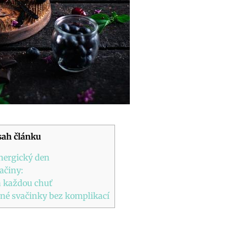
ah článku
nergický ‍den
ačiny:
na každou chuť
odné svačinky bez komplikací