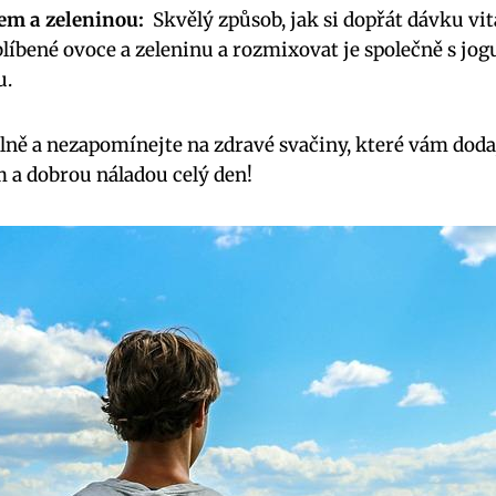
em a zeleninou:
‍ Skvělý způsob, ‌jak si⁣ dopřát dávku vi
oblíbené ovoce ⁢a zeleninu⁣ a ⁣rozmixovat je společně‌ s j
u.
delně a nezapomínejte na zdravé ⁣svačiny, ​které vám doda
 a‌ dobrou náladou celý den!