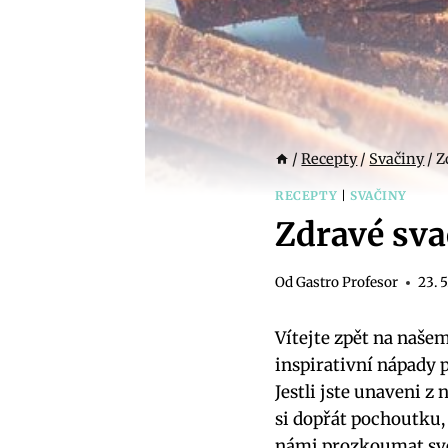
/
Recepty
/
Svačiny
/
Z
RECEPTY
|
SVAČINY
Zdravé sva
Od
Gastro Profesor
23. 
Vítejte zpět na naše
inspirativní nápady⁣ 
Jestli⁢ jste unaveni ⁣
si dopřát pochoutku, 
námi prozkoumat ‍svět