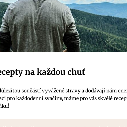
recepty ⁢na každou chuť
důležitou součástí ⁣vyvážené stravy a‌ dodávají nám energ
aci pro každodenní svačiny,‍ máme pro⁤ vás skvělé recepty
ňku!