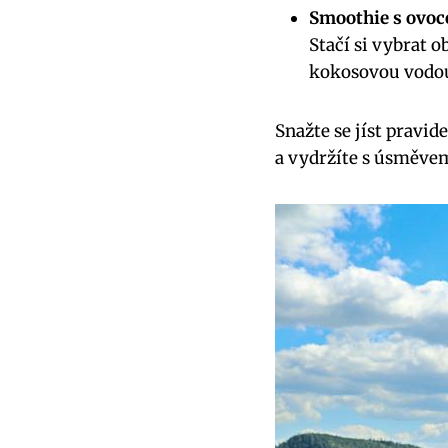
Smoothie ⁢s ovoc
Stačí ‌si vybrat ⁢
kokosovou vodo
Snažte se ⁣jíst⁤ pravi
a vydržíte s úsměvem