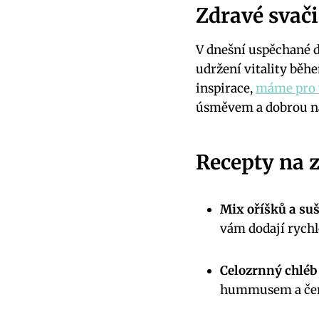
Zdravé svači
V dnešní uspěchané do
udržení vitality běh
inspirace, ​
máme pro v
⁢úsměvem a dobrou ná
Recepty na z
Mix oříšků⁢ a su
vám dodají rychl
Celozrnný chléb
hummusem a čerst