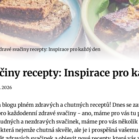
dravé svačiny recepty: Inspirace pro každý den
činy recepty: Inspirace pro 
5. 2026
m blogu plném zdravých a chutných ⁣receptů! ‍Dnes‍ se z
pro⁢ každodenní⁤ zdravé svačiny ‌- ano, máme pro vás tu
z nudných ⁣a nezdravých svačinek, máme⁤ pro ⁢vás několik 
která nejenže chutná skvěle, ale je i prospěšná vašemu z
 zdravých svačinek a ⁣objevit nové ⁤recepty, které vás