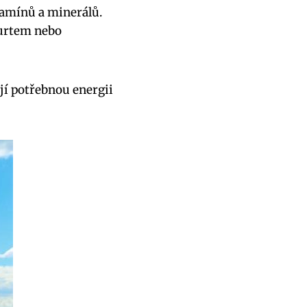
tamínů ​a minerálů.⁤
ogurtem nebo
jí‌ potřebnou energii