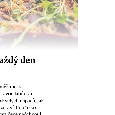
každý den
aměříme na​
 pravou lahůdku.
⁤skvělých‌ nápadů, ‌jak
draví. Pojďte si s
 zaručeně ‌nadchnou!