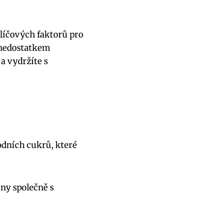
 klíčových faktorů pro
s nedostatkem
⁤a vydržíte ⁣s
dních cukrů, ⁢které‌
y‍ společně s⁤