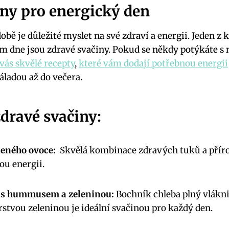
ny pro energický ‍den
bě je důležité myslet ‍na ⁣své zdraví a energii. Jeden z⁤
em‌ dne jsou‍ zdravé svačiny. Pokud se někdy potýkáte 
ás skvělé recepty
,
které⁣ vám dodají potřebnou energii
ladou až do večera.
dravé svačiny:
šeného ovoce:
⁤ Skvělá kombinace zdravých tuků ​a příro
ou energii.
 s hummusem ​a zeleninou:
Bochník chleba​ plný vláknin
vou zeleninou je ideální ‌svačinou pro každý den.