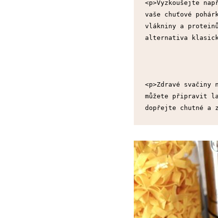
<p>Vyzkoušejte např
vaše chuťové pohárk
vlákniny a proteinů
alternativa klasic
<p>Zdravé svačiny n
můžete připravit la
dopřejte chutné a 