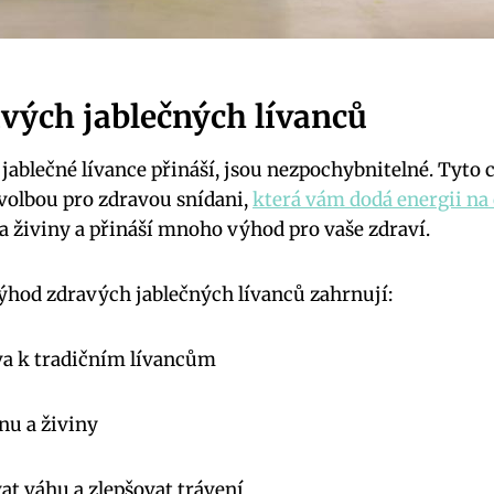
vých jablečných lívanců
 jablečné lívance přináší, jsou nezpochybnitelné. Tyto 
 volbou pro zdravou snídani,
která vám dodá energii na 
na živiny a přináší mnoho výhod pro vaše zdraví.
ýhod zdravých jablečných lívanců zahrnují:
va k tradičním lívancům
nu a živiny
t váhu a zlepšovat trávení