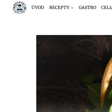
Přeskočit
ÚVOD
RECEPTY
GASTRO
CELI
na
obsah