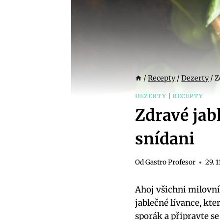
/
Recepty
/
Dezerty
/
Z
DEZERTY
|
RECEPTY
Zdravé jab
snídani
Od
Gastro Profesor
29. 1
Ahoj všichni milovní
jablečné lívance, kt
sporák a připravte s