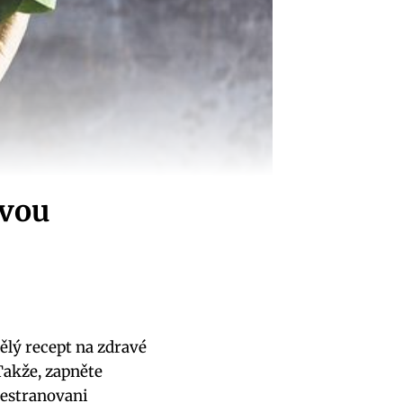
avou
ělý recept na zdravé
Takže, zapněte
vestranovani