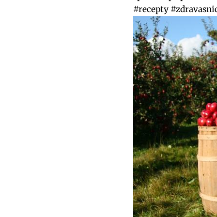
#recepty #zdravasni