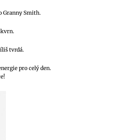
bo Granny Smith.
skvrn.
liš tvrdá.
energie pro celý den.
e!