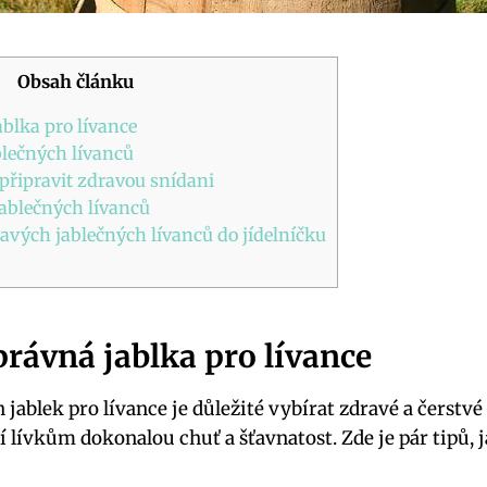
Obsah článku
ablka pro lívance
lečných lívanců
připravit zdravou snídani
jablečných lívanců
avých jablečných lívanců do jídelníčku
právná jablka pro lívance
jablek pro lívance je důležité vybírat zdravé a čerstvé 
í lívkům dokonalou chuť a šťavnatost. Zde je pár tipů, j