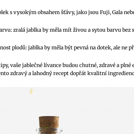
blek s vysokým obsahem šťávy, jako jsou Fuji, Gala ne
arvu: zralá jablka by měla mít živou a sytou barvu bez 
ost plodů: jablka by měla být pevná na dotek, ale ne pří
ipy, vaše jablečné lívance budou chutné, zdravé a plné 
nto zdravý a lahodný recept dopřát kvalitní ingredienc