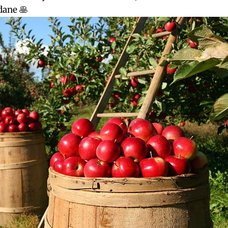
dane 🥞