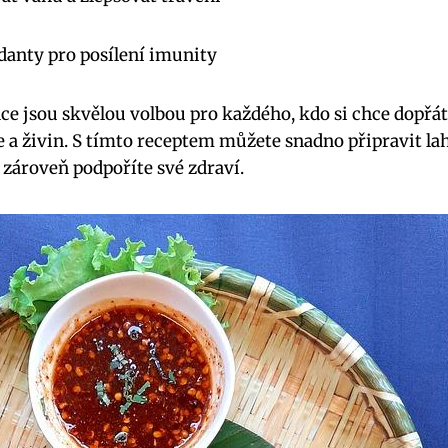
danty pro posílení imunity
nce jsou skvělou volbou pro každého, kdo si chce dopřá
e a živin. S tímto receptem můžete snadno připravit la
 a zároveň podpoříte své zdraví.