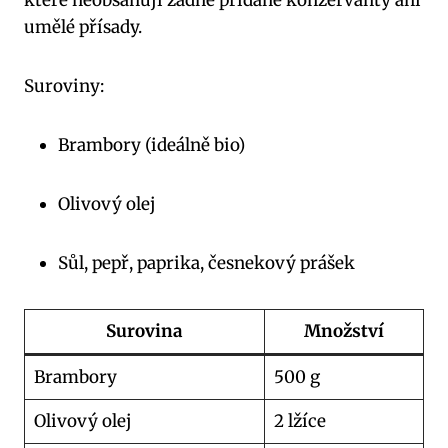
které neobsahují žádné přidané konzervanty ani
umělé přísady.
Suroviny:
Brambory (ideálně bio)
Olivový olej
Sůl, pepř, paprika, česnekový prášek
Surovina
Množství
Brambory
500 g
Olivový olej
2 lžíce