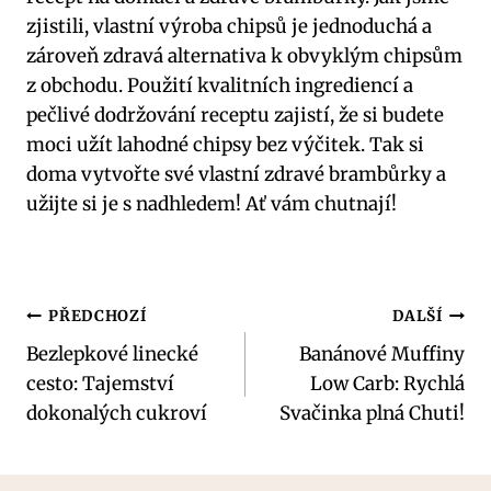
zjistili, vlastní výroba chipsů je jednoduchá a
zároveň zdravá alternativa k obvyklým chipsům
z obchodu. Použití kvalitních ingrediencí a
pečlivé dodržování receptu zajistí, že si budete
moci užít lahodné chipsy bez výčitek. Tak si
doma vytvořte své vlastní zdravé brambůrky a
užijte si je s nadhledem! Ať vám chutnají!
Navigace
PŘEDCHOZÍ
DALŠÍ
Bezlepkové linecké
Banánové Muffiny
pro
cesto: Tajemství
Low Carb: Rychlá
příspěvek
dokonalých cukroví
Svačinka plná Chuti!