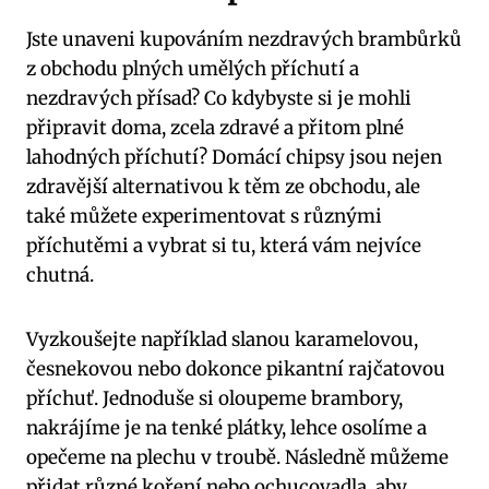
Jste unaveni kupováním nezdravých brambůrků
z obchodu plných umělých příchutí a
nezdravých přísad? Co kdybyste si je mohli
připravit doma, zcela zdravé a přitom plné
lahodných příchutí? Domácí chipsy jsou nejen
zdravější alternativou k těm ze obchodu, ale
také můžete experimentovat s různými
příchutěmi a vybrat si tu, která vám nejvíce
chutná.
Vyzkoušejte například slanou karamelovou,
česnekovou nebo dokonce pikantní rajčatovou
příchuť. Jednoduše si oloupeme brambory,
nakrájíme je na tenké plátky, lehce osolíme a
opečeme na plechu v troubě. Následně můžeme
přidat různé koření nebo ochucovadla, aby