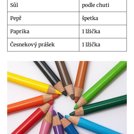
Sůl
podle chuti
Pepř
špetka
Paprika
1 lžička
Česnekový prášek
1 lžička