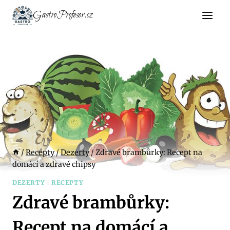
Přeskočit
GastroProfesor.cz
na
obsah
/
Recepty
/
Dezerty
/
Zdravé brambůrky: Recept na
domácí a zdravé chipsy
DEZERTY
|
RECEPTY
Zdravé brambůrky:
Recept na domácí a