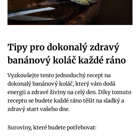
Tipy pro​ dokonalý zdravý
banánový koláč každé ráno
Vyzkoušejte tento​ jednoduchý ⁤recept na
⁢dokonalý‌ banánový ​koláč,‍ který vám ‌dodá
⁢energii a zdravé⁢ živiny na celý den. Díky tomuto
receptu⁤ se ⁢budete ⁤každé ráno ‌těšit na​ sladký a
zdravý start vašeho ⁣dne.
Suroviny, které⁤ budete potřebovat: