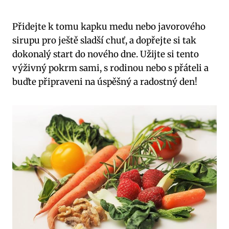
Přidejte k tomu kapku‍ medu nebo javorového
sirupu ‌pro ještě sladší chuť,‍ a dopřejte si tak
dokonalý​ start do nového⁣ dne. Užijte si tento
výživný pokrm sami, s rodinou nebo s přáteli a
buďte připraveni na úspěšný⁣ a ⁤radostný den!