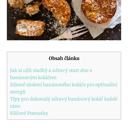
Obsah článku
Jak si ​užít sladký⁤ a zdravý start ​dne s
banánovým koláčem
Zdravé složení​ banánového ‍koláče pro optimální
energii
Tipy pro​ dokonalý zdravý banánový koláč každé
ráno
Klíčové Poznatky