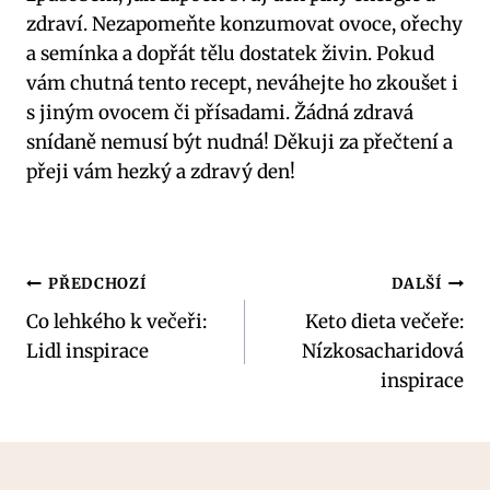
zdraví. Nezapomeňte konzumovat ⁢ovoce, ⁢ořechy
a ⁣semínka a dopřát tělu dostatek ‌živin. Pokud
vám ‍chutná tento recept, neváhejte ho zkoušet i
s jiným ovocem ‌či přísadami. Žádná zdravá⁤
snídaně nemusí⁤ být nudná! Děkuji za přečtení a
přeji vám hezký a zdravý den!
Navigace
PŘEDCHOZÍ
DALŠÍ
Co lehkého k večeři:
Keto dieta večeře:
pro
Lidl inspirace
Nízkosacharidová
příspěvek
inspirace