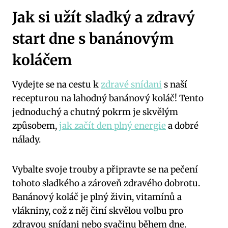
Jak si ​užít sladký⁤ a zdravý
start ​dne s banánovým
koláčem
Vydejte se na cestu k
zdravé snídani
‌ s‌ naší⁢
recepturou na lahodný banánový koláč! Tento
jednoduchý​ a chutný pokrm je skvělým
způsobem,
jak začít den plný energie
a ⁢dobré
nálady.
Vybalte svoje trouby a⁣ připravte se‍ na pečení
tohoto sladkého a ​zároveň zdravého dobrotu.
Banánový‌ koláč je plný živin, vitamínů a‌
vlákniny, což z něj činí skvělou volbu pro
zdravou ⁤snídani ​nebo svačinu během dne.