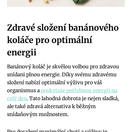
Zdravé složení​ banánového
‍koláče pro optimální
energii
Banánový koláč ​je skvělou⁢ volbou pro zdravou
‍snídani plnou ‍energie.‍ Díky svému zdravému
složení nabízí optimální výživu ​pro váš
organismus ⁢a
poskytuje potřebnou energii na
celý den
. Tato lahodná dobrota je nejen sladká,
ale také zdravá alternativa k běžným⁤
snídaňovým možnostem.
Pro dosažení maximální chuti a výživy⁢ je