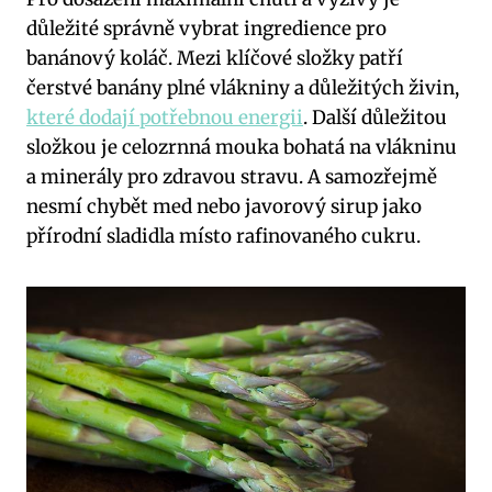
důležité správně vybrat⁤ ingredience pro
banánový koláč.⁤ Mezi klíčové složky patří
čerstvé banány​ plné ‍vlákniny a⁣ důležitých živin,
které dodají potřebnou energii
. Další⁣ důležitou
složkou je⁤ celozrnná mouka ⁣bohatá na vlákninu
⁤a minerály pro zdravou stravu. A samozřejmě
nesmí chybět med nebo javorový sirup jako
přírodní sladidla místo rafinovaného cukru.