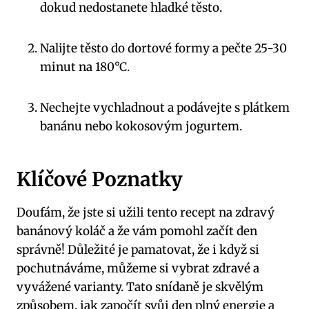
dokud nedostanete hladké těsto.
Nalijte těsto do⁣ dortové‍ formy a pečte 25-30
minut na‌ 180°C.
Nechejte⁢ vychladnout a podávejte s plátkem
banánu ⁤nebo kokosovým jogurtem.
Klíčové Poznatky
Doufám, že jste si užili tento recept na zdravý
banánový‌ koláč a že vám pomohl⁣ začít den
správně! Důležité je ⁤pamatovat,⁤ že i když si
pochutnáváme,⁢ můžeme si vybrat zdravé a
vyvážené varianty. Tato snídaně je skvělým
způsobem, jak⁢ započít svůj den plný ‍energie a