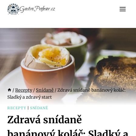
Přeskočit
GastroProfesor.cz
na
obsah
/
Recepty
/
Snídaně
/
Zdravá snídaně banánový koláč:
Sladký a zdravý start
RECEPTY
|
SNÍDANĚ
Zdravá snídaně
banánový koláč: Sladký a