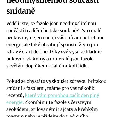
neodmyslitelnou součástí
snídaně
Věděli jste, že fazole jsou neodmyslitelnou
součástí tradiční britské snídaně? Tyto malé
peckoviny nejen dodají váš snídani potřebnou
energii, ale také obsahují spoustu živin pro
zdravý start do dne. Díky své vysoké hladině
bílkovin, vlákniny a minerálů jsou fazole
skvělým doplňkem k jakémukoli jídlu.
Pokud se chystáte vyzkoušet zdravou britskou
snídani s fazolemi, máme pro vás několik
receptů,
které vám pomohou začít den plný
energie
. Zkombinujte fazole s čerstvým
avokádem, grilovanými rajčaty a křehkým
toastem nebo je přidejte do tradičního