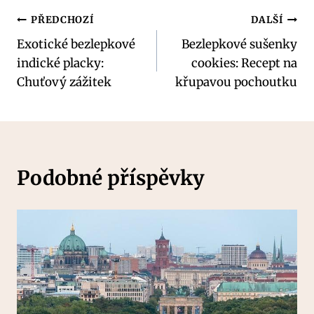
Navigace
PŘEDCHOZÍ
DALŠÍ
Exotické bezlepkové
Bezlepkové sušenky
pro
indické placky:
cookies: Recept na
příspěvek
Chuťový zážitek
křupavou pochoutku
Podobné příspěvky