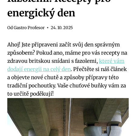
energický den
Od
Gastro Profesor
24. 10. 2025
Ahoj! Jste připraveni začít svůj den správným
způsobem? Pokud ano, máme pro vás recepty na
zdravou britskou snídani s fazolemi,
které vám
dodají energii na celý den
. Přečtěte si náš článek
a objevte nové chutě a způsoby přípravy této
tradiční pochoutky. Vaše chuťové buňky vám za
to určitě poděkují!