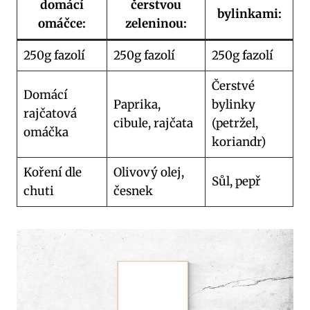
domácí
čerstvou
bylinkami:
omáčce:
zeleninou:
250g fazolí
250g fazolí
250g fazolí
Čerstvé
Domácí
Paprika,
bylinky
rajčatová
cibule, rajčata
(petržel,
omáčka
koriandr)
Koření dle
Olivový olej,
Sůl, pepř
chuti
česnek