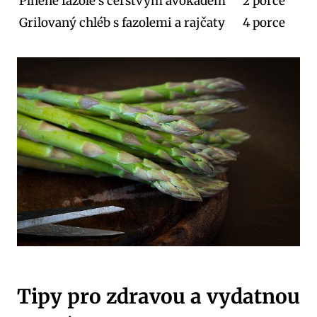
Plněné fazole s čerstvým avokádem
2 porce
Grilovaný chléb s fazolemi a rajčaty
4 porce
Tipy pro zdravou a vydatnou