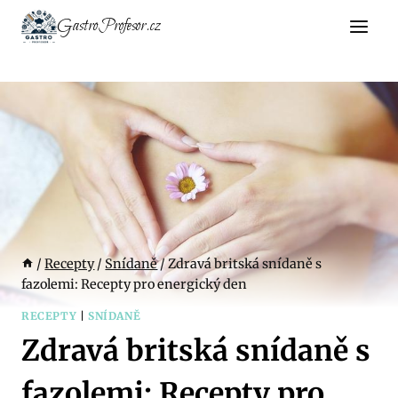
Přeskočit
GastroProfesor.cz
na
obsah
/
Recepty
/
Snídaně
/
Zdravá britská snídaně s
fazolemi: Recepty pro energický den
RECEPTY
|
SNÍDANĚ
Zdravá britská snídaně s
fazolemi: Recepty pro