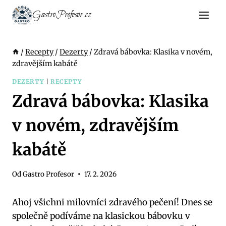
Přeskočit
GastroProfesor.cz
na
obsah
/
Recepty
/
Dezerty
/
Zdravá bábovka: Klasika v novém,
zdravějším kabátě
DEZERTY
|
RECEPTY
Zdravá bábovka: Klasika
v novém, zdravějším
kabátě
Od
Gastro Profesor
17. 2. 2026
Ahoj všichni milovníci zdravého pečení! Dnes se
společně podíváme na klasickou bábovku v