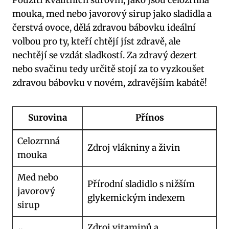
Použití kvalitních surovin, jako jsou celozrnná
mouka, med nebo javorový sirup jako sladidla a
čerstvá ovoce, dělá zdravou bábovku ideální
volbou pro ty, kteří chtějí jíst zdravě, ale
nechtějí se vzdát sladkostí. Za zdravý dezert
nebo svačinu tedy určitě stojí za to vyzkoušet
zdravou bábovku v novém, zdravějším kabátě!
Surovina
Přínos
Celozrnná
Zdroj vlákniny a živin
mouka
Med nebo
Přírodní sladidlo s nižším
javorový
glykemickým indexem
sirup
Zdroj vitaminů a