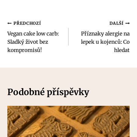
Navigace
PŘEDCHOZÍ
DALŠÍ
Vegan cake low carb:
Příznaky alergie na
pro
Sladký život bez
lepek u kojenců: Co
příspěvek
kompromisů!
hledat
Podobné příspěvky