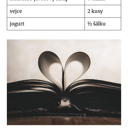
vejce
2 kusy
jogurt
½ šálku