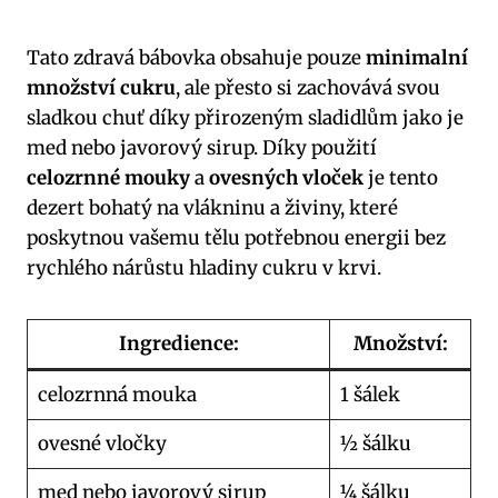
Tato zdravá bábovka obsahuje pouze
minimalní
množství cukru
, ale přesto si zachovává svou
sladkou chuť díky přirozeným sladidlům jako je
med nebo javorový sirup. Díky použití
celozrnné mouky
a
ovesných vloček
je tento
dezert bohatý na vlákninu a živiny, které
poskytnou vašemu tělu potřebnou energii bez
rychlého nárůstu hladiny cukru v krvi.
Ingredience:
Množství:
celozrnná mouka
1 šálek
ovesné vločky
½ šálku
med nebo javorový sirup
¼ šálku