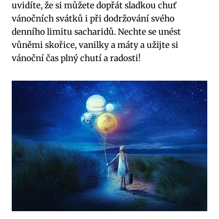
‍uvidíte, že si můžete dopřát sladkou‌ chuť
vánočních svátků i při dodržování svého
denního⁢ limitu sacharidů. Nechte se unést
vůněmi skořice, ‍vanilky a máty⁣ a užijte si
vánoční čas plný chutí​ a ‌radosti!