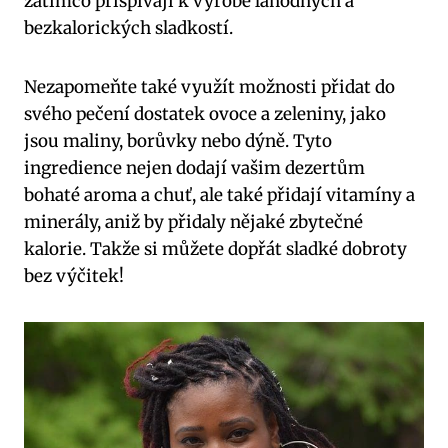
zatímco ⁣přispívají k⁣ výrobě⁢ lahodných a
bezkalorických ‍sladkostí.
Nezapomeňte také využít⁢ možnosti přidat do‍
svého pečení dostatek ovoce ‌a zeleniny, jako
jsou maliny, ⁢borůvky‍ nebo‌ dýně. Tyto
ingredience nejen dodají ‍vašim dezertům
bohaté aroma a chuť, ale ‌také přidají vitamíny a
minerály, aniž by přidaly⁤ nějaké zbytečné
kalorie. Takže si můžete dopřát sladké dobroty
bez výčitek!