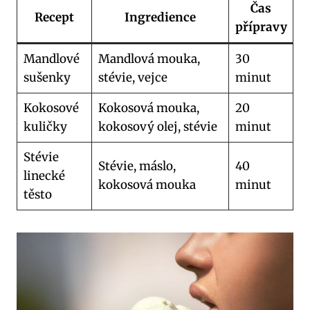
Čas‍
Recept
Ingredience
přípravy
Mandlové
Mandlová‌ mouka,
30
sušenky
stévie, vejce
minut
Kokosové
Kokosová mouka,
20
kuličky
kokosový olej, ⁢stévie
minut
Stévie
Stévie, máslo,
40
linecké‌
kokosová mouka
minut
těsto