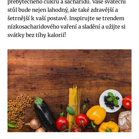
přebytečného ⁢cukru a​ sacharidů. Vaše sváteční
⁢stůl bude nejen lahodný,‌ ale ‌také zdravější‍ a
šetrnější k vaší postavě. Inspirujte ⁤se trendem
nízkosacharidového⁣ vaření ‍a sladění ​a užijte si
svátky bez tíhy kalorií!