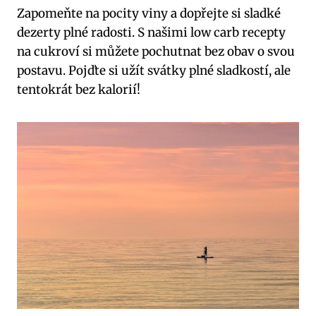
Zapomeňte‍ na pocity⁢ viny a dopřejte si sladké
⁢dezerty ⁢plné radosti. S našimi low carb recepty
na cukroví si můžete‌ pochutnat bez⁣ obav o svou
postavu. Pojďte si užít svátky plné⁢ sladkostí, ale
tentokrát bez kalorií!