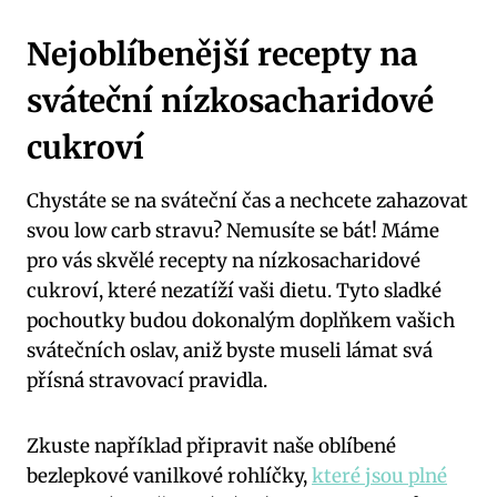
Nejoblíbenější recepty na
sváteční nízkosacharidové
cukroví
Chystáte⁢ se na sváteční čas ‌a nechcete zahazovat
‌svou low carb stravu? Nemusíte se ‍bát! Máme ​
pro ‍vás skvělé recepty na nízkosacharidové
‌cukroví, které nezatíží vaši‌ dietu. Tyto ‌sladké⁣
pochoutky budou ⁣dokonalým doplňkem vašich
svátečních⁢ oslav,⁤ aniž byste museli⁢ lámat svá
přísná stravovací pravidla.
Zkuste například připravit naše oblíbené
bezlepkové vanilkové rohlíčky,
které jsou plné