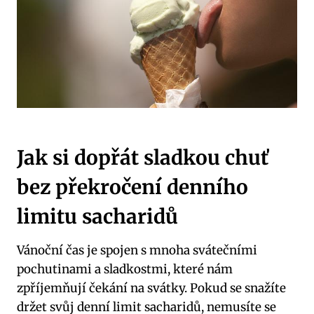
Jak ⁣si‌ dopřát sladkou⁢ chuť
bez překročení denního
limitu sacharidů
Vánoční‌ čas je spojen ⁤s ⁢mnoha svátečními
pochutinami ⁣a ⁢sladkostmi, které nám
‌zpříjemňují ​čekání na svátky. Pokud se snažíte
držet svůj denní limit sacharidů, ⁢nemusíte se