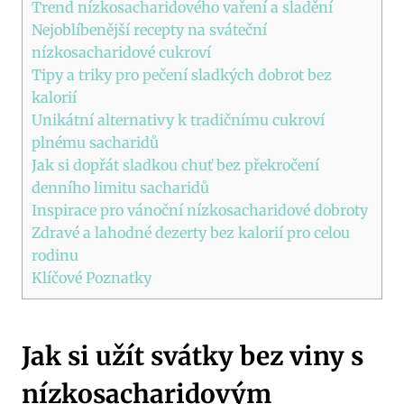
Trend ⁣nízkosacharidového vaření a sladění
Nejoblíbenější recepty na sváteční
nízkosacharidové cukroví
Tipy a triky pro pečení sladkých dobrot bez
⁢kalorií
Unikátní ⁣alternativy k tradičnímu cukroví
plnému sacharidů
Jak ⁣si‌ dopřát sladkou⁢ chuť bez překročení
denního limitu sacharidů
Inspirace pro vánoční ‌nízkosacharidové dobroty
Zdravé a lahodné dezerty ⁤bez kalorií pro celou
rodinu
Klíčové ⁢Poznatky
Jak‌ si užít svátky ⁢bez viny ‌s
nízkosacharidovým