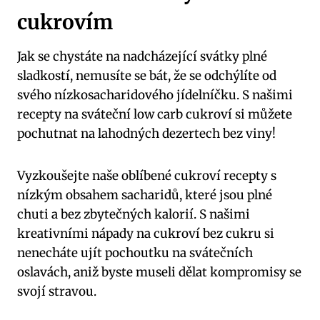
cukrovím
Jak se chystáte na nadcházející svátky plné
sladkostí, nemusíte se bát, že se odchýlíte od⁣
svého nízkosacharidového jídelníčku. S našimi
recepty na sváteční low⁢ carb cukroví ⁣si můžete
pochutnat na lahodných⁢ dezertech‌ bez viny!
Vyzkoušejte naše oblíbené cukroví recepty s​
nízkým⁤ obsahem ⁤sacharidů, které⁤ jsou ‍plné
chuti​ a bez⁢ zbytečných⁣ kalorií. S našimi‍
kreativními ⁢nápady‍ na cukroví bez cukru si
nenecháte ujít pochoutku‍ na‍ svátečních
oslavách, aniž byste museli dělat‌ kompromisy se
svojí stravou.