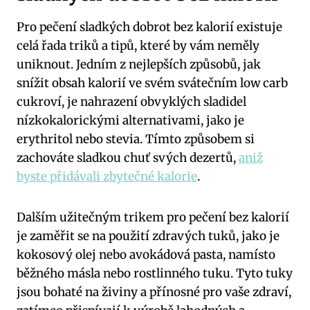
Pro pečení sladkých dobrot bez kalorií existuje ​
celá řada triků‍ a⁣ tipů, které by vám neměly
uniknout. Jedním z nejlepších způsobů,⁣ jak
snížit⁤ obsah kalorií ve svém svátečním low‌ carb
cukroví, je nahrazení obvyklých sladidel
nízkokalorickými alternativami,⁤ jako je⁣
erythritol nebo⁢ stevia. Tímto způsobem si
zachováte ​sladkou chuť svých dezertů,
aniž
byste přidávali zbytečné kalorie
.
Dalším užitečným trikem pro pečení ​bez kalorií
je zaměřit se na použití zdravých tuků, jako je
kokosový ​olej ⁤nebo⁢ avokádová pasta, ‌namísto
běžného másla nebo rostlinného‌ tuku. Tyto tuky
jsou bohaté na živiny a přínosné pro vaše zdraví,