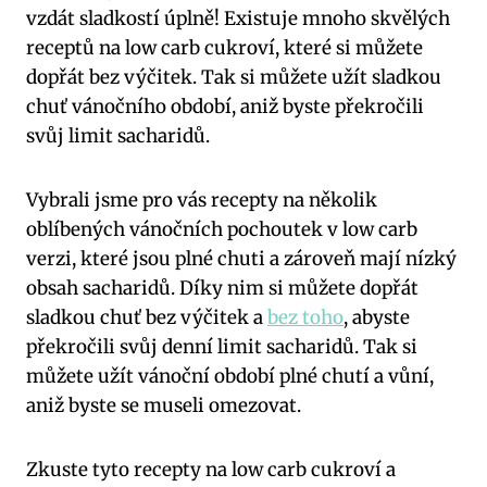
vzdát sladkostí úplně! ⁢Existuje mnoho ⁤skvělých
receptů na low carb⁢ cukroví, které si ‌můžete
dopřát bez výčitek. Tak si můžete užít sladkou
chuť vánočního období, aniž⁣ byste překročili
svůj limit sacharidů.
Vybrali‌ jsme pro⁣ vás recepty na‍ několik
‍oblíbených vánočních pochoutek⁣ v low ‍carb
verzi, které jsou plné chuti a zároveň mají nízký
obsah ⁣sacharidů. Díky nim si můžete dopřát
sladkou chuť⁢ bez výčitek a
bez toho
, abyste
překročili svůj denní limit sacharidů. Tak si​
můžete ⁣užít vánoční ‌období plné‍ chutí ⁣a‌ vůní,
aniž byste se museli omezovat.
Zkuste tyto recepty ⁤na low carb cukroví a