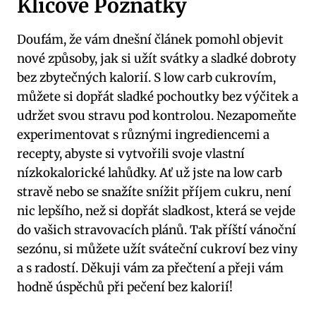
Klíčové ⁢Poznatky
Doufám, že vám dnešní článek pomohl objevit
nové způsoby, jak si užít ⁢svátky ⁣a sladké dobroty⁢
bez zbytečných⁣ kalorií. S low ⁣carb​ cukrovím,
můžete ⁢si dopřát⁣ sladké ​pochoutky bez výčitek a
udržet svou stravu pod kontrolou. Nezapomeňte⁤
experimentovat s různými ingrediencemi a
recepty, abyste ‍si ‍vytvořili⁢ svoje vlastní
nízkokalorické lahůdky. Ať už jste na ⁢low⁣ carb
stravě nebo se snažíte snížit příjem cukru, není
nic‌ lepšího, než si ⁤dopřát sladkost,⁢ která se vejde⁢
do vašich stravovacích plánů. Tak⁤ příští‍ vánoční
sezónu, ⁣si můžete užít⁣ sváteční cukroví bez viny
a‌ s radostí. Děkuji vám‌ za⁢ přečtení a přeji vám
hodně‍ úspěchů při pečení bez ⁢kalorií!