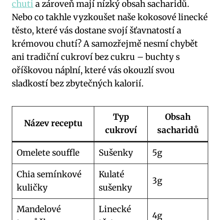
chuti
⁣ a zároveň⁤ mají nízký ‌obsah sacharidů.
Nebo co takhle vyzkoušet naše kokosové linecké
⁢těsto, které⁣ vás dostane ⁣svojí​ šťavnatostí a
krémovou‌ chutí? A samozřejmě nesmí chybět
ani⁤ tradiční cukroví bez cukru – buchty s
oříškovou náplní, které vás okouzlí svou
sladkostí bez zbytečných ‌kalorií. ⁢
Typ
Obsah
Název receptu
cukroví
⁢sacharidů
Omelete⁣ souffle
Sušenky
5g
Chia semínkové​
Kulaté
3g
kuličky
sušenky
Mandelové
Linecké
4g