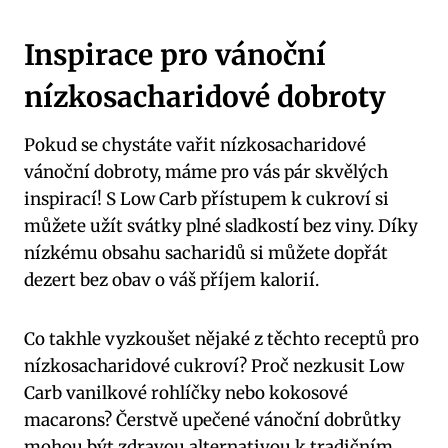
Inspirace pro vánoční
‌nízkosacharidové dobroty
Pokud se⁢ chystáte vařit nízkosacharidové‍
vánoční dobroty, ⁤máme ‌pro ⁤vás pár skvělých
inspirací! ⁢S‍ Low Carb ⁤přístupem⁤ k cukroví si
můžete⁣ užít svátky plné sladkostí ‌bez viny. Díky
nízkému obsahu ⁤sacharidů si můžete‌ dopřát
dezert⁤ bez obav o váš příjem ⁣kalorií.
Co takhle vyzkoušet nějaké z těchto receptů pro
nízkosacharidové⁢ cukroví? Proč nezkusit Low
Carb⁤ vanilkové rohlíčky nebo kokosové
macarons? Čerstvě upečené vánoční dobrůtky
mohou být zdravou alternativou k tradičním