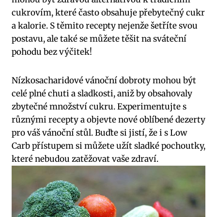
cukrovím, které často⁢ obsahuje přebytečný cukr
a kalorie. S těmito recepty ⁢nejenže ⁤šetříte svou
postavu, ale také se ⁣můžete těšit ⁢na sváteční
pohodu ‍bez výčitek!⁤
Nízkosacharidové ⁤vánoční dobroty mohou‍ být
celé plné chuti a sladkosti, aniž by obsahovaly
zbytečné množství cukru. Experimentujte s
různými recepty ⁤a objevte nové oblíbené dezerty
pro váš‌ vánoční stůl. Buďte si jistí, že i s Low
Carb přístupem si můžete užít sladké pochoutky,
které nebudou zatěžovat vaše​ zdraví.