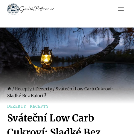
Přeskočit
GastroProfesor.cz
na
obsah
/
Recepty
/
Dezerty
/
Sváteční Low Carb Cukroví:
Sladké Bez Kalorií!
DEZERTY
|
RECEPTY
Sváteční Low Carb
Cukroví: Sladké Bez