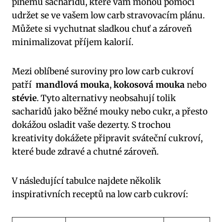
plnému sacharidů, které vám⁤ mohou pomoci
udržet se ve vašem low carb stravovacím plánu.
Můžete si vychutnat sladkou chuť a zároveň
minimalizovat příjem kalorií.
Mezi oblíbené suroviny pro‌ low carb cukroví
patří ⁢
mandlová mouka
,
kokosová mouka
nebo
stévie
. ⁢Tyto alternativy neobsahují tolik
sacharidů⁤ jako běžné ⁣mouky nebo cukr, a přesto
⁤dokážou osladit vaše dezerty. S‌ trochou
kreativity dokážete připravit ‍sváteční ⁢cukroví, ​
které bude⁣ zdravé a chutné zároveň.
V ⁣následující tabulce najdete několik
inspirativních receptů na‌ low carb cukroví: