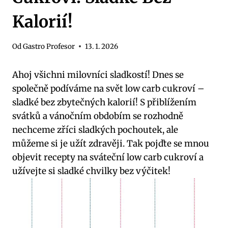
Kalorií!
Od
Gastro Profesor
13. 1. 2026
Ahoj všichni milovníci sladkostí! Dnes se
společně⁤ podíváme na svět low⁣ carb‌ cukroví –
sladké bez zbytečných kalorií!⁤ S přiblížením
svátků a​ vánočním obdobím se rozhodně⁢
nechceme zříci ⁢sladkých pochoutek, ale
můžeme si je ⁢užít zdravěji. Tak pojďte se⁤ mnou⁤
objevit recepty ⁢na sváteční low carb ⁤cukroví‍ a
užívejte ​si sladké chvilky bez výčitek!