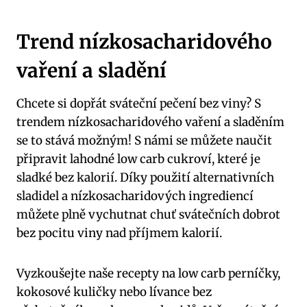
Trend ⁣nízkosacharidového
vaření a sladění
Chcete‌ si dopřát sváteční⁢ pečení bez⁣ viny? S
trendem nízkosacharidového vaření a sladěním
se‌ to stává možným! ⁣S námi se‍ můžete naučit
připravit lahodné low carb ⁢cukroví, které je
sladké bez ⁣kalorií. Díky použití alternativních
sladidel a nízkosacharidových ingrediencí
můžete‍ plně⁤ vychutnat chuť svátečních dobrot⁣
bez pocitu viny nad‍ příjmem kalorií.
Vyzkoušejte naše recepty na⁤ low carb perníčky,
kokosové kuličky nebo lívance bez