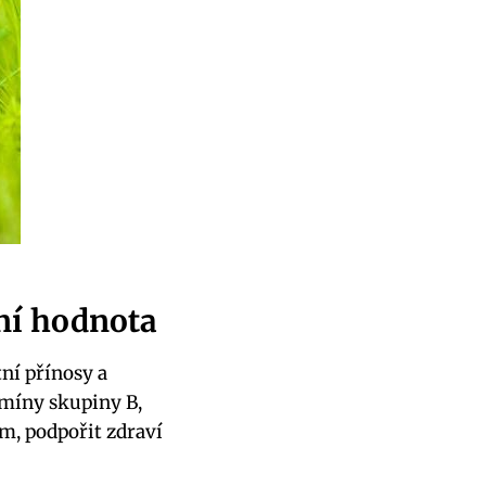
ční hodnota
tní přínosy a
amíny skupiny B,
ém, podpořit zdraví