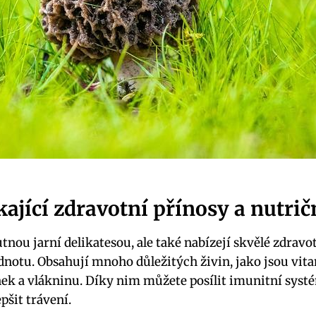
ající zdravotní přínosy a nutri
nou jarní delikatesou, ale také nabízejí skvělé zdravo
notu. Obsahují mnoho důležitých živin, jako jsou vit
inek a vlákninu. Díky nim můžete posílit imunitní syst
pšit trávení.