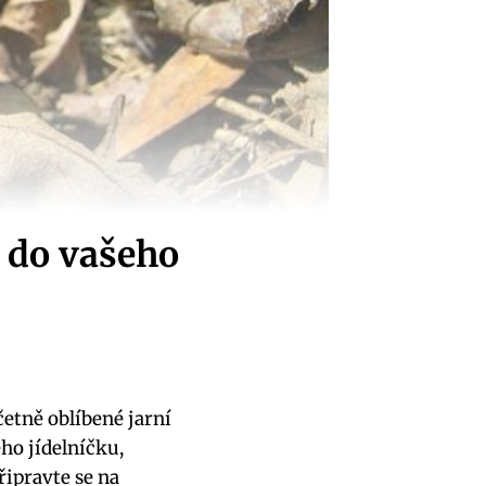
u do vašeho
četně oblíbené jarní
ho jídelníčku,
řipravte se na