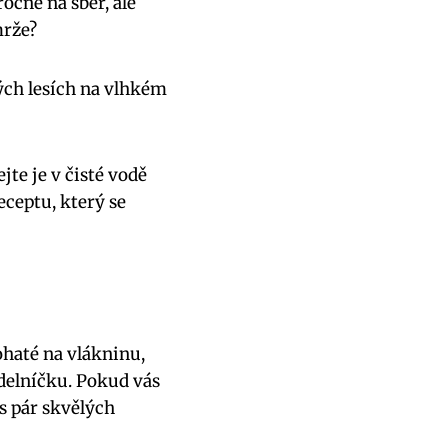
očné na sběr, ale
mrže?
tých lesích na vlhkém
te je v čisté vodě
ceptu, který se
ohaté na vlákninu,
ídelníčku. Pokud vás
s pár skvělých