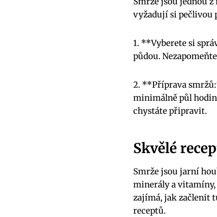
Smrže jsou jednou z 
vyžadují si pečlivou 
1. **Vyberete si sprá
půdou. Nezapomeňte s
2. **Příprava smržů:
minimálně půl hodiny
chystáte připravit.
Skvělé recep
Smrže jsou jarní houb
minerály a vitamíny,
zajímá, jak začlenit
receptů.