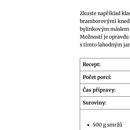
Zkuste například kl
bramborovými knedlí
bylinkovým máslem n
Možností je opravdu 
s tímto lahodným ja
Recept:
Počet porcí:
Čas přípravy:
Suroviny:
500 g smržů