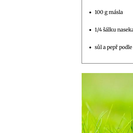
100 g másla
1/4 šálku nasek
sůl a pepř podle