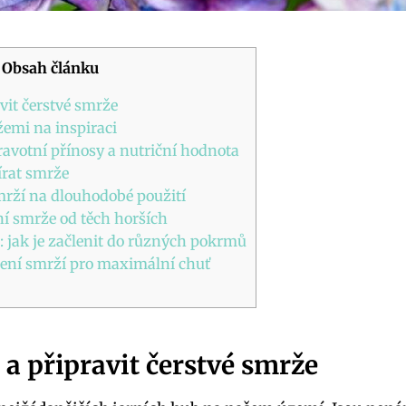
Obsah článku
avit čerstvé smrže
žemi na inspiraci
ravotní přínosy a nutriční hodnota
írat smrže
mrží na dlouhodobé použití
ní smrže od těch horších
 jak je začlenit do různých pokrmů
ření smrží pro maximální chuť
t a připravit čerstvé smrže