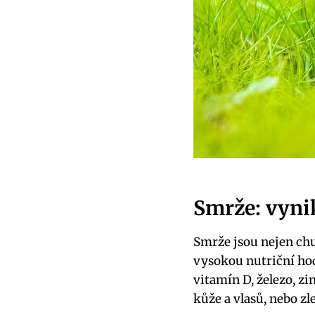
Smrže: vynik
Smrže jsou nejen chut
vysokou nutriční hod
vitamín D, železo, z
kůže a vlasů, nebo zle