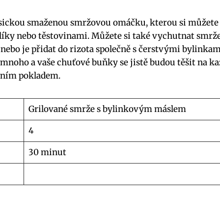
asickou smaženou smržovou omáčku, kterou si můžete 
ky nebo těstovinami. Můžete si také vychutnat smrže 
ebo je přidat do rizota společně s čerstvými bylinka
mnoho a vaše chuťové buňky se jistě budou těšit na 
rním pokladem.
Grilované smrže s bylinkovým máslem
4
30 minut