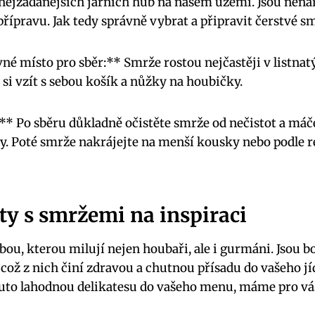
nejžádanějších jarních hub na našem území. Jsou nenár
přípravu. Jak tedy správně vybrat a připravit čerstvé s
vné místo pro sběr:** Smrže rostou nejčastěji v listna
i vzít s sebou košík a nůžky na houbičky.
** Po sběru důkladně očistěte smrže od nečistot a máčej
. Poté smrže nakrájejte na menší kousky nebo podle re
ty s smržemi na inspiraci
ou, kterou milují nejen houbaři, ale i gurmáni. Jsou b
 což z nich činí zdravou a chutnou přísadu do vašeho j
 tuto lahodnou delikatesu do vašeho menu, máme pro vá