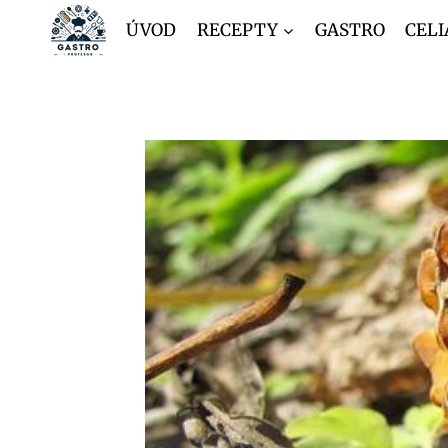
Přeskočit
ÚVOD
RECEPTY
GASTRO
CELI
na
obsah