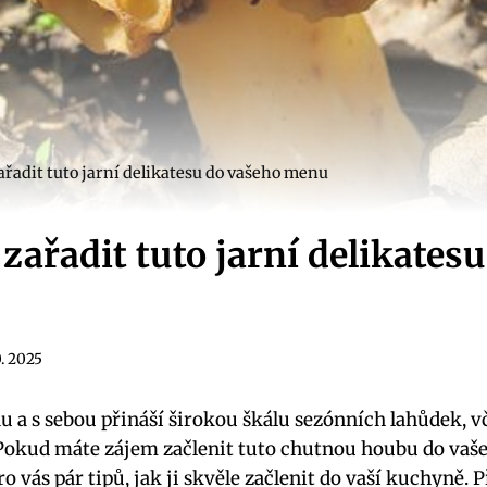
ařadit tuto jarní delikatesu do vašeho menu
zařadit tuto jarní delikates
0. 2025
u a s sebou přináší širokou škálu sezónních lahůdek, v
Pokud máte zájem začlenit tuto chutnou houbu do vaše
 vás pár tipů, jak ji skvěle začlenit do vaší kuchyně. P