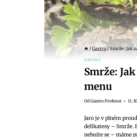
/
Gastro
/
Smrže: Jak z
GASTRO
Smrže: Jak 
menu
Od
Gastro Profesor
11. 1
Jaro je v plném proud
delikatesy – Smrže. 
nebojte se – máme pro