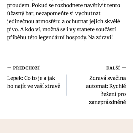
proudem. Pokud se rozhodnete navštívit tento
úžasný bar, nezapomeňte si vychutnat
jedinečnou atmosféru a ochutnat jejich skvělé
pivo. A kdo ví, možná se i vy stanete součástí
příběhu této legendární hospody. Na zdraví!
Navigace
PŘEDCHOZÍ
DALŠÍ
Lepek: Co to je a jak
Zdravá svačina
pro
ho najít ve vaší stravě
automat: Rychlé
příspěvek
řešení pro
zaneprázdněné