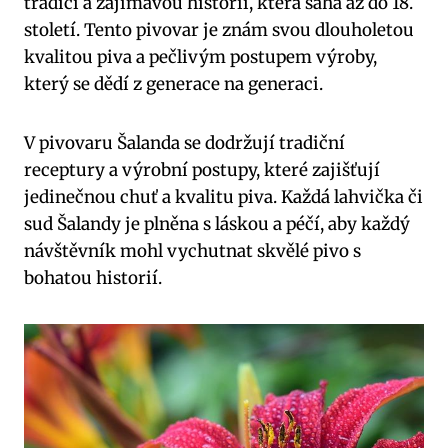
tradici a zajímavou historii, která sahá až do 18.
století. Tento pivovar je znám svou dlouholetou
kvalitou piva a pečlivým postupem výroby,
který se dědí z generace na generaci.
V pivovaru Šalanda se dodržují tradiční
receptury a výrobní postupy, které zajišťují
jedinečnou chuť a kvalitu piva. Každá lahvička či
sud Šalandy je plněna s láskou a péčí, aby každý
návštěvník mohl vychutnat skvělé pivo s
bohatou historií.