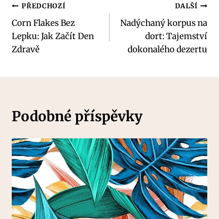
Navigace
PŘEDCHOZÍ
DALŠÍ
Corn Flakes Bez
Nadýchaný korpus na
pro
Lepku: Jak Začít Den
dort: Tajemství
příspěvek
Zdravě
dokonalého dezertu
Podobné příspěvky