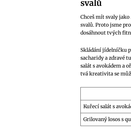
svalů
Chceš mít svaly jako
svalů. Proto jsme pro
dosáhnout tvých fitne
Skládání jídelníčku 
sacharidy a zdravé tu
salát s avokádem a oř
tvá kreativita se mů
Kuřecí salát s avok
Grilovaný losos s q