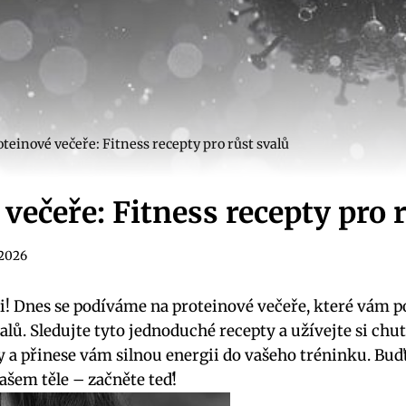
oteinové večeře: Fitness recepty pro růst svalů
večeře: Fitness recepty pro 
. 2026
ci! Dnes se podíváme na proteinové večeře, které vá
valů. Sledujte tyto jednoduché recepty a užívejte si chut
ly a přinese vám silnou energii do vašeho tréninku. Buď
ašem těle – začněte teď!