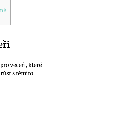
ink
eři
pro večeři, které
 růst s těmito