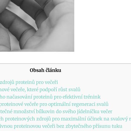
Obsah článku
 zdrojů proteinů pro večeři
nové večeře, které podpoří růst svalů
ého načasování proteinů pro efektivní trénink
proteinové večeře pro optimální regeneraci svalů
atečné množství bílkovin do svého jídelníčku večer
h proteinových zdrojů pro maximální účinek na svalový r
výživnou proteinovou večeři bez zbytečného přísunu tuku