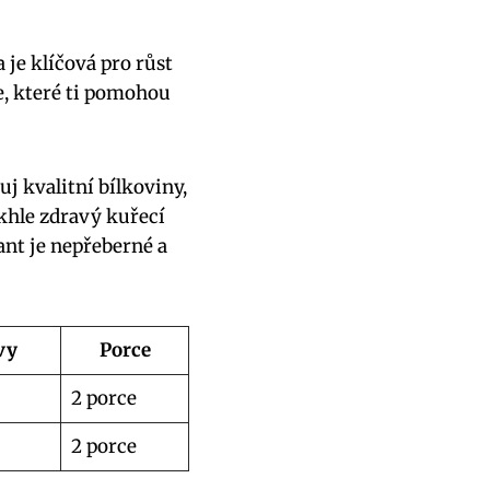
je klíčová pro růst
ře, které ti pomohou
j kvalitní bílkoviny,
akhle zdravý kuřecí
ant je nepřeberné a
vy
Porce
2 porce
2 porce