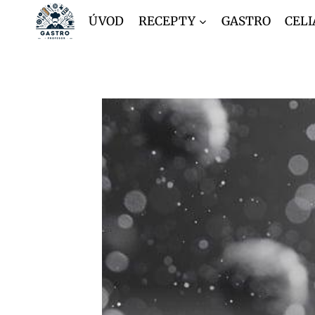
Přeskočit
ÚVOD
RECEPTY
GASTRO
CELI
na
obsah