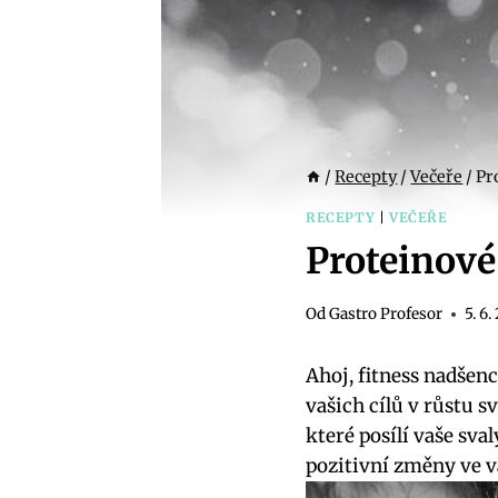
/
Recepty
/
Večeře
/
Pr
RECEPTY
|
VEČEŘE
Proteinové 
Od
Gastro Profesor
5. 6
Ahoj, fitness nadšen
vašich cílů v růstu s
které posílí vaše sva
pozitivní změny ve v