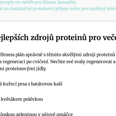
 recepty na večeře pro fitness fanoušky
bát na dostatečný proteinový příjem večer pro úspěšný trén
ejlepších zdrojů proteinů pro več
fitness plán správně s těmito skvělými zdroji proteinů 
a regeneraci po cvičení. Nechte své svaly regenerovat a
i proteinovými jídly.
 kuřecí prsa s batátovou kaší
 s květákem polévkou
čínskou zeleninou v sójové omáčce