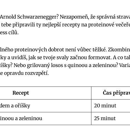
 Arnold Schwarzenegger? Nezapomeň, že správná strava 
 tebe připravili ty nejlepší recepty na proteinové veče
ss cílů.
plného proteinových dobrot není vůbec těžké. Zkombinu
ky a uvidíš, jak se tvoje svaly začnou formovat. A co t
íšky? Nebo grilovaný losos s quinoou a zeleninou? Vari
že opravdu rozvzpětí.
Recept
Čas přípra
ádem a oříšky
20 minut
uinoou a zeleninou
25 minut