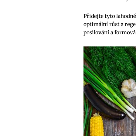
Přidejte tyto lahodn
optimální růst a rege
posilování a formován