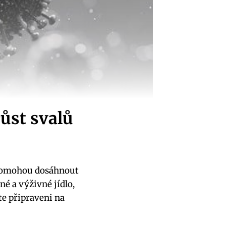
růst svalů
m pomohou dosáhnout
né a výživné jídlo,
te připraveni na