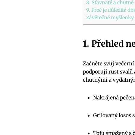
8. Šťavnaté a chutné
9. Proč je důležité d
Závěrečné myšlenky
1. Přehled n
Začněte svůj večerní 
podporují růst svalů 
chutnými a vydatným
Nakrájená pečená
Grilovaný losos
Tofu smažený s 