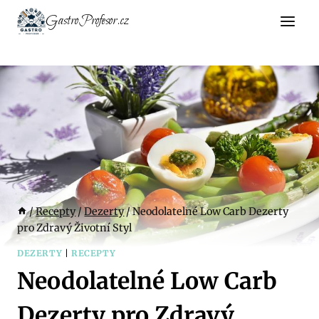
Přeskočit
GastroProfesor.cz
na
obsah
/
Recepty
/
Dezerty
/
Neodolatelné Low Carb Dezerty
pro Zdravý Životní Styl
DEZERTY
|
RECEPTY
Neodolatelné Low Carb
Dezerty pro Zdravý