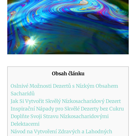
Obsah článku
Oslnivé Možnosti Dezertů s Nízkým Obsahem
Sacharidů
Jak Si Vytvořit Skvělý Nízkosacharidový Dezert
Inspirační Nápady pro Skvělé Dezerty bez Cukru
Doplňte Svoji Stravu Nízkosacharidovými
Delektacemi
Návod na Vytvoření Zdravých a Lahodných