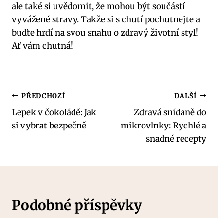
ale také si uvědomit, že mohou být součástí
vyvážené stravy. Takže si s chutí pochutnejte a
buďte hrdí na svou snahu o zdravý životní styl!
Ať vám chutná!
Navigace
PŘEDCHOZÍ
DALŠÍ
Lepek v čokoládě: Jak
Zdravá snídaně do
pro
si vybrat bezpečně
mikrovlnky: Rychlé a
příspěvek
snadné recepty
Podobné příspěvky