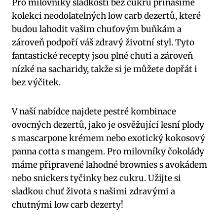
Pro milovníky sladkostí bez cukru přinášíme
kolekci neodolatelných low carb dezertů, které
budou lahodit vašim chuťovým buňkám a
zároveň podpoří váš zdravý životní styl. Tyto
fantastické recepty jsou plné chuti a zároveň
nízké na sacharidy, takže si je můžete dopřát i
bez výčitek.
V naší nabídce najdete pestré kombinace
ovocných dezertů, jako je osvěžující lesní plody
s mascarpone krémem nebo exotický kokosový
panna cotta s mangem. Pro milovníky čokolády
máme připravené lahodné brownies s avokádem
nebo snickers tyčinky bez cukru. Užijte si
sladkou chuť života s našimi zdravými a
chutnými low carb dezerty!