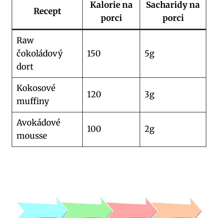
Kalorie na
Sacharidy na
Recept
porci
porci
Raw
čokoládový
150
5g
dort
Kokosové
120
3g
muffiny
Avokádové
100
2g
mousse