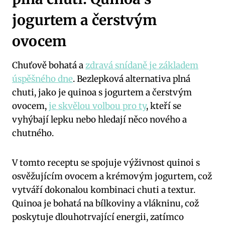
jogurtem a čerstvým
ovocem
Chuťově bohatá a
zdravá snídaně je základem
úspěšného dne
. Bezlepková alternativa plná
chuti, jako je quinoa s jogurtem a čerstvým
ovocem,
je skvělou volbou pro ty
, kteří se
vyhýbají lepku nebo hledají něco nového a
chutného.
V tomto receptu se spojuje výživnost quinoi s
osvěžujícím ovocem a krémovým jogurtem, což
vytváří dokonalou kombinaci chuti a textur.
Quinoa je bohatá na bílkoviny a vlákninu, což
poskytuje dlouhotrvající energii, zatímco