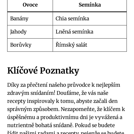
Ovoce
Semínka
Banány
Chia semínka
Jahody
Lněná semínka
Borůvky
Římský salát
Klíčové Poznatky
Díky za přečtení našeho průvodce k nejlepším
zdravým snídaním! Doufáme, že vás naše
recepty inspirovaly k tomu, abyste začali den
správným způsobem. Nezapomeňte, že klíčem k
úspěšnému a produktivnímu dni je vyvážená a
nutrientně bohatá snídaně. Pokud se budete
řídit našimi radami a recepty, nejenže se budete