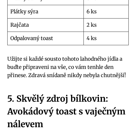
Plátky sýra
6 ks
Rajčata
2 ks
Odpalovaný toast
4 ks
Užijte si každé sousto tohoto lahodného jídla a
buďte připraveni na vše, co vám tenhle den
přinese. Zdravá snídaně nikdy nebyla chutnější!
5. Skvělý zdroj bílkovin:
Avokádový toast s vaječným
nálevem