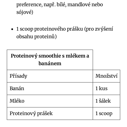
preference, např. bílé, mandlové nebo
sójové)
1 scoop proteinového prášku (pro zvýšení
obsahu proteinů)
Proteinový smoothie s mlékem a
banánem
Přísady
Množství
Banán
1 kus
Mléko
1 šálek
Proteinový prášek
1 scoop