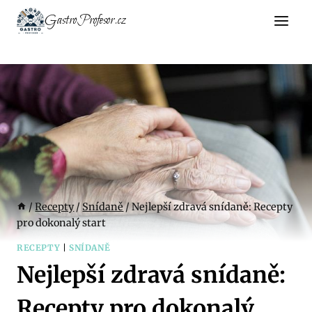
Přeskočit
GastroProfesor.cz
na
obsah
/
Recepty
/
Snídaně
/
Nejlepší zdravá snídaně: Recepty
pro dokonalý start
RECEPTY
|
SNÍDANĚ
Nejlepší zdravá snídaně:
Recepty pro dokonalý