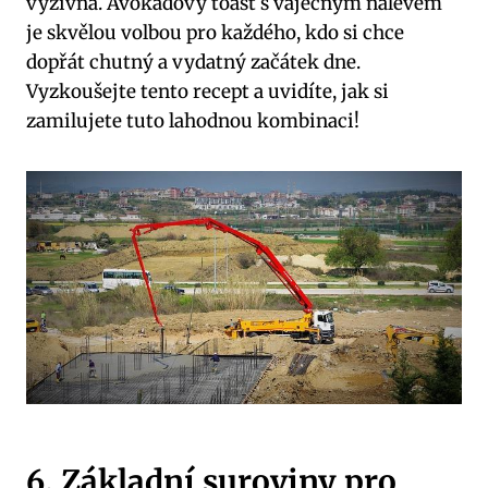
výživná. Avokádový toast s vaječným nálevem
je skvělou volbou pro každého, kdo si chce
dopřát chutný a vydatný začátek dne.
Vyzkoušejte tento recept a uvidíte, jak si
zamilujete tuto lahodnou kombinaci!
6. Základní suroviny pro