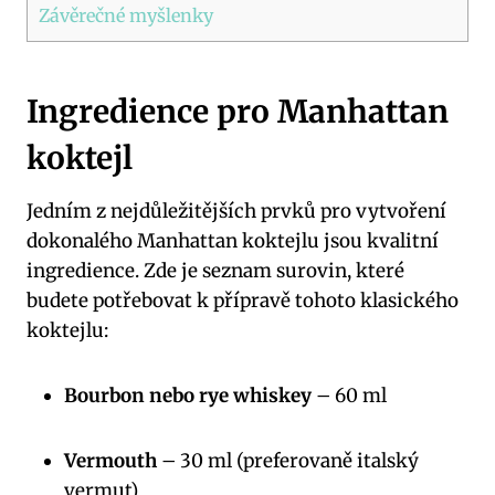
Závěrečné myšlenky
Ingredience pro Manhattan
koktejl
Jedním z nejdůležitějších prvků pro vytvoření
dokonalého Manhattan koktejlu jsou kvalitní
ingredience. Zde je seznam surovin, které
budete potřebovat k přípravě tohoto klasického
koktejlu:
Bourbon nebo rye whiskey
– 60 ml
Vermouth
– 30 ml (preferovaně italský
vermut)