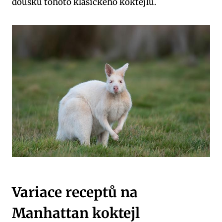
doušku tohoto klasického koktejlu.
Variace receptů na
Manhattan koktejl