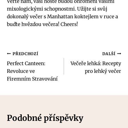
Věřte nám, vaši hosté budou ohromeni vašimi
mixologickými schopnostmi. Užijte si svůj
dokonalý večer s Manhattan koktejlem v ruce a
buďte hvězdou večera! Cheers!
Navigace
PŘEDCHOZÍ
DALŠÍ
Perfect Canteen:
Večeře lehká: Recepty
pro
Revoluce ve
pro lehký večer
příspěvek
Firemním Stravování
Podobné příspěvky