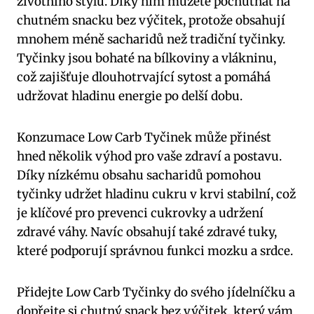
životního stylu. Díky nim můžete pochutnat na
chutném snacku‌ bez výčitek, ⁣protože obsahují
mnohem méně sacharidů​ než‍ tradiční tyčinky.
Tyčinky jsou bohaté na bílkoviny a vlákninu,
což zajišťuje dlouhotrvající sytost a pomáhá
udržovat hladinu ⁤energie⁣ po⁢ delší dobu.
Konzumace Low Carb⁢ Tyčinek ⁤může přinést
hned několik​ výhod pro ​vaše ⁣zdraví a postavu.
⁤Díky nízkému obsahu ​sacharidů pomohou
tyčinky udržet hladinu cukru ⁢v​ krvi stabilní, což
je klíčové pro prevenci cukrovky a udržení
zdravé váhy. Navíc obsahují také zdravé tuky,
které podporují správnou funkci mozku a srdce.
Přidejte Low ​Carb Tyčinky do svého jídelníčku⁤ a
dopřejte ⁢si chutný snack bez výčitek, který vám