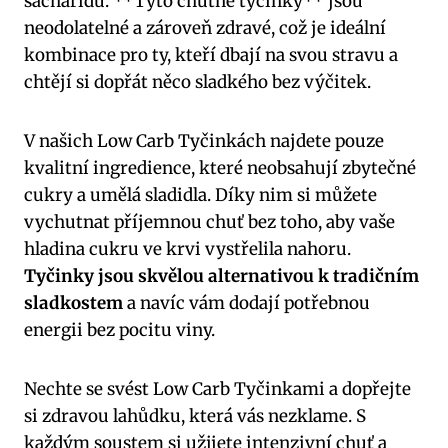
sacharidů. **Tyto chutné ​tyčinky** ⁢jsou
neodolatelné a zároveň zdravé, což je ideální
kombinace⁢ pro ty, ‌kteří‍ dbají na svou ​stravu a
chtějí si dopřát něco sladkého⁣ bez výčitek.
V našich Low Carb Tyčinkách ​najdete pouze
kvalitní ‍ingredience, které neobsahují zbytečné‌
cukry ‍a umělá sladidla.​ Díky nim si můžete
vychutnat příjemnou⁢ chuť bez toho, aby vaše
hladina‍ cukru ve‌ krvi vystřelila‍ nahoru.
Tyčinky jsou skvělou alternativou k tradičním
⁤sladkostem
‍a navíc vám dodají potřebnou
energii ​bez pocitu​ viny.
Nechte se svést Low‍ Carb ⁣Tyčinkami a dopřejte
⁢si zdravou lahůdku, která vás nezklame. S
každým⁣ soustem si ‍užijete intenzivní chuť a⁢