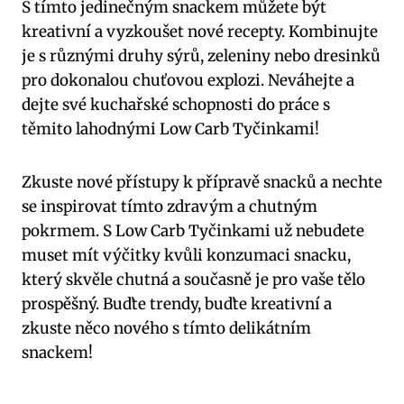
S tímto jedinečným snackem můžete​ být
⁣kreativní a vyzkoušet nové recepty. Kombinujte
je s různými druhy sýrů, zeleniny nebo dresinků
pro dokonalou ⁢chuťovou explozi. Neváhejte⁤ a
dejte své kuchařské schopnosti ‌do práce s
těmito⁢ lahodnými Low Carb⁢ Tyčinkami!
Zkuste nové přístupy k přípravě snacků a nechte
se inspirovat tímto zdravým a chutným
pokrmem. S Low⁢ Carb Tyčinkami už nebudete
‍muset​ mít výčitky‍ kvůli konzumaci snacku,​
který skvěle chutná ​a ⁣současně je‍ pro vaše tělo
prospěšný. Buďte trendy, buďte​ kreativní a
zkuste něco nového s​ tímto delikátním
snackem!