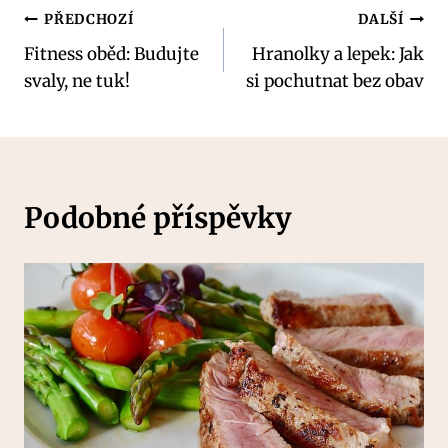
Navigace
PŘEDCHOZÍ
DALŠÍ
Fitness oběd: Budujte
Hranolky a lepek: Jak
pro
svaly, ne tuk!
si pochutnat bez obav
příspěvek
Podobné příspěvky