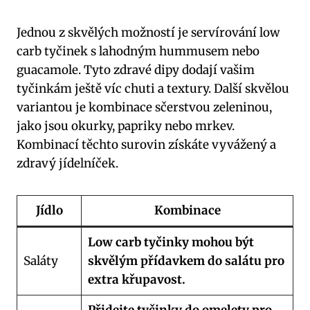
Jednou ⁣z skvělých‌ možností je servírování low​
carb tyčinek s⁢ lahodným hummusem nebo
guacamole. Tyto zdravé‌ dipy dodají ​vašim
tyčinkám ještě ​víc ​chuti a textury. Další skvělou
variantou je kombinace sčerstvou zeleninou,
jako jsou okurky, papriky nebo mrkev.⁢
Kombinací těchto ‌surovin​ získáte vyvážený a
⁤zdravý jídelníček.
Jídlo
Kombinace
Low carb tyčinky ⁢mohou být
Saláty
skvělým‌ přídavkem do‍ salátu pro​
extra křupavost.
Přidejte tyčinky ⁢do omelety pro