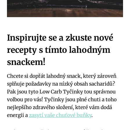
Inspirujte se⁤ a zkuste nové
recepty s tímto lahodným​
snackem!
Chcete si ‍dopřát lahodný snack, který zároveň
splňuje požadavky na nízký⁢ obsah ‍sacharidů?
Pak jsou tyto Low Carb Tyčinky tou správnou
volbou ​pro vás! Tyčinky jsou plné chuti a toho
nejlepšího ‌zdravého⁤ složení, které vám ⁣dodá ​
energii a
zasytí vaše chuťové buňky
.