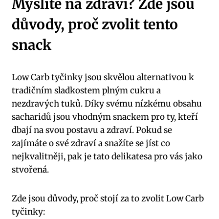
Myslíte na‌ zdraví? ⁢Zde jsou
důvody, proč ​zvolit tento
snack
Low Carb tyčinky jsou skvělou‍ alternativou k
tradičním sladkostem plným cukru⁣ a
nezdravých tuků. Díky ​svému⁤ nízkému​ obsahu
sacharidů jsou vhodným snackem⁤ pro ty,​ kteří
dbají ‍na svou ‌postavu a zdraví. Pokud se
zajímáte o své zdraví a snažíte se jíst co⁤
nejkvalitněji,⁤ pak je tato​ delikatesa pro vás jako
stvořená.
Zde⁣ jsou důvody, proč stojí ​za to zvolit Low Carb
tyčinky: