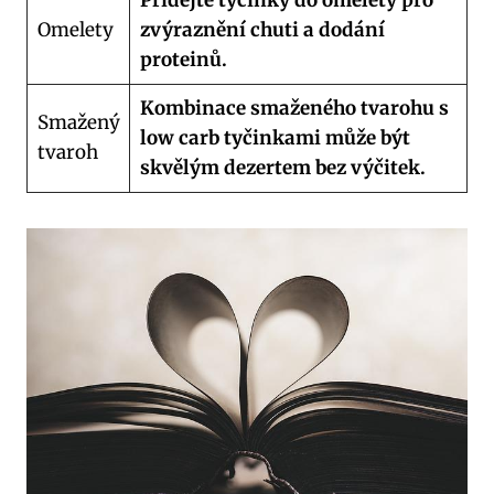
Omelety
zvýraznění‍ chuti a dodání
proteinů.
Kombinace⁢ smaženého tvarohu s
Smažený
low carb‍ tyčinkami může⁤ být
⁣tvaroh
skvělým⁢ dezertem bez výčitek.