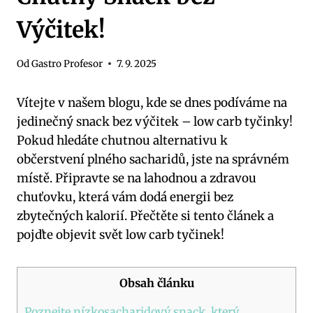
Výčitek!
Od
Gastro Profesor
7. 9. 2025
Vítejte v našem blogu, kde se dnes ⁢podíváme na
jedinečný snack bez výčitek – low‍ carb⁢ tyčinky!‍
Pokud hledáte chutnou alternativu k ​
občerstvení plného sacharidů, jste na správném
místě. Připravte se na​ lahodnou a zdravou
chuťovku, která vám dodá energii bez
zbytečných kalorií.⁣ Přečtěte ‌si tento článek ‍a
‌pojďte objevit svět low⁣ carb tyčinek!
Obsah článku
Poznejte nízkosacharidový​ snack, který