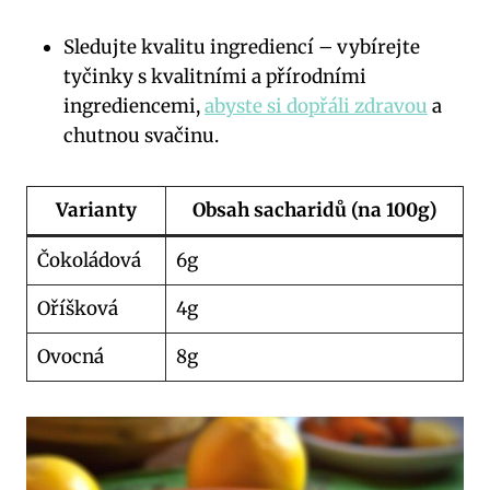
Sledujte kvalitu ingrediencí – vybírejte
tyčinky s kvalitními a přírodními
⁤ingrediencemi,
abyste si dopřáli zdravou
a
chutnou ⁢svačinu.
Varianty
Obsah sacharidů (na 100g)
Čokoládová
6g
Oříšková
4g
Ovocná
8g