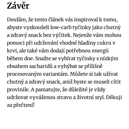
Závěr
Doufám,⁣ že tento článek vás inspiroval k tomu,
abyste vyzkoušeli low-carb tyčinky‌ jako chutný
a zdravý​ snack bez výčitek. Nejenže vám ​mohou
pomoci při ⁤udržování vhodné hladiny cukru ‌v
‌krvi, ale také vám dodají ⁤potřebnou energii
během dne.‍ Snažte se vybírat⁤ tyčinky‍ s nízkým
obsahem sacharidů a vyhýbat se přílišně
procesovaným variantám.⁣ Můžete si tak ‍užívat
⁣chutný ​a zdravý snack, aniž ​byste se ⁤museli cítit
provinile. A pamatujte, že⁤ důležité je vždy
udržovat⁢ vyváženou stravu a životní styl. Děkuji
za přečtení!