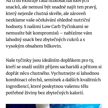
Na trhu existuje⁣ řada nízkosacharidových
snacků,⁤ ale nemusí být ‌snadné najít ten pravý, ​
který ⁢nejenže chutná skvěle, ale‍ zároveň ​
nezklame vaše očekávání ohledně nutriční
hodnoty. S našimi Low Carb Tyčinkami se
nemusíte ‌bát ‍kompromisů – nabízíme vám
lahodný snack bez zbytečných cukrů a ⁢s
vysokým ⁤obsahem bílkovin.
Naše tyčinky jsou ideálním doplňkem pro ty,
kteří se snaží snížit příjem sacharidů a přitom si
dopřát něco chutného. Vychutnejte si ⁢lahodnou
kombinaci ořechů, semínek a dalších kvalitních
ingrediencí, které poskytnou vašemu tělu
potřebné ⁣živiny bez zbytečných kalorií.