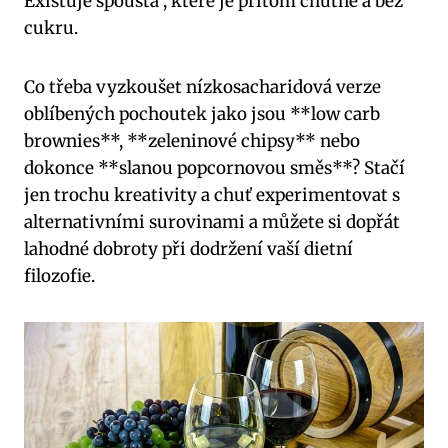
Existuje spousta , které je přitom chutné a bez
cukru.
Co třeba vyzkoušet nízkosacharidová verze
oblíbených pochoutek jako jsou **low carb
brownies**, **zeleninové chipsy** nebo
dokonce **slanou popcornovou směs**? Stačí
jen trochu kreativity a chuť experimentovat s
alternativními surovinami a můžete si dopřát
lahodné dobroty při dodržení vaší dietní
filozofie.