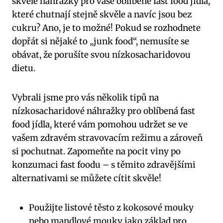
skvělé náhražky pro vaše oblíbené fast food jídla,
které chutnají stejně skvěle a navíc jsou bez
cukru? Ano, je to možné! Pokud se rozhodnete
dopřát si nějaké to „junk food“, nemusíte se
obávat, že porušíte svou nízkosacharidovou
dietu.
Vybrali jsme pro vás několik tipů na
nízkosacharidové náhražky pro oblíbená fast
food jídla, které vám pomohou udržet se ve
vašem zdravém stravovacím režimu a zároveň
si pochutnat. Zapomeňte na pocit viny po
konzumaci fast foodu – s těmito zdravějšími
alternativami se můžete cítit skvěle!
Použijte listové těsto z kokosové mouky
nebo mandlové mouky jako základ pro