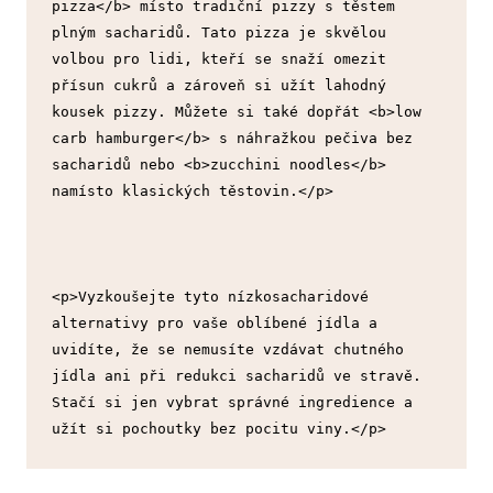
pizza</b> místo tradiční pizzy s těstem 
plným sacharidů. Tato pizza je skvělou 
volbou pro lidi, kteří se snaží omezit 
přísun cukrů a zároveň si užít lahodný 
kousek pizzy. Můžete si také dopřát <b>low 
carb hamburger</b> s náhražkou pečiva bez 
sacharidů nebo <b>zucchini noodles</b> 
namísto klasických těstovin.</p>
<p>Vyzkoušejte tyto nízkosacharidové 
alternativy pro vaše oblíbené jídla a 
uvidíte, že se nemusíte vzdávat chutného 
jídla ani při redukci sacharidů ve stravě. 
Stačí si jen vybrat správné ingredience a 
užít si pochoutky bez pocitu viny.</p>