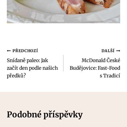
Navigace
PŘEDCHOZÍ
DALŠÍ
Snídaně paleo: Jak
McDonald České
pro
začít den podle našich
Budějovice: Fast-Food
příspěvek
předků?
s Tradicí
Podobné příspěvky