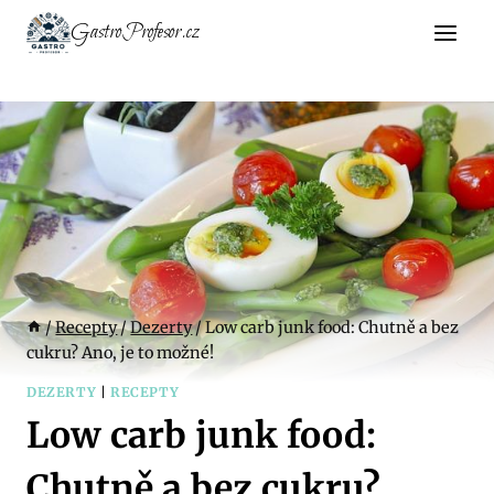
Přeskočit
GastroProfesor.cz
na
obsah
/
Recepty
/
Dezerty
/
Low carb junk food: Chutně a bez
cukru? Ano, je to možné!
DEZERTY
|
RECEPTY
Low carb junk food:
Chutně a bez cukru?