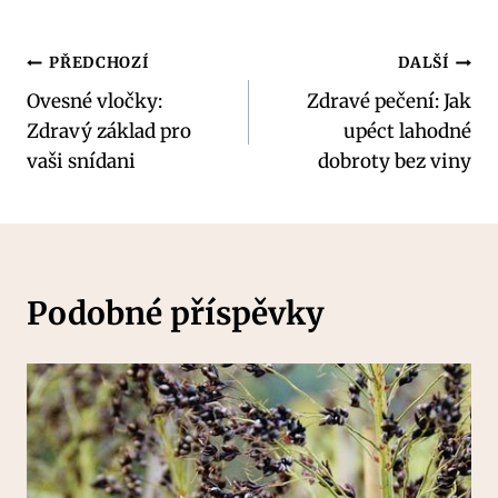
Navigace
PŘEDCHOZÍ
DALŠÍ
Ovesné vločky:
Zdravé pečení: Jak
pro
Zdravý základ pro
upéct lahodné
příspěvek
vaši snídani
dobroty bez viny
Podobné příspěvky