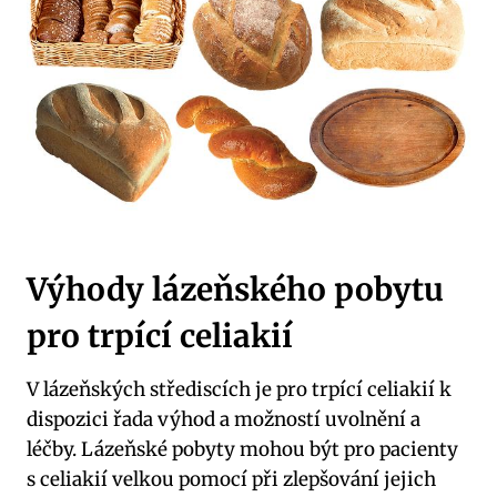
Výhody lázeňského pobytu
pro trpící celiakií
V lázeňských střediscích je pro trpící celiakií k
dispozici řada výhod a možností uvolnění a
léčby. Lázeňské pobyty mohou být pro pacienty
s celiakií velkou pomocí při zlepšování jejich