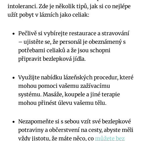
intoleranci. Zde je několik tipů, jak si co nejlépe
užít pobyt v lázních jako celiak:
Pečlivě si vybírejte restaurace a stravování
– ujistěte se, že personál je obeznámený s
potřebami celiaků a že jsou schopni
připravit bezlepková jídla.
Využijte nabídku lázeňských procedur, které
mohou pomoci vašemu zažívacímu
systému. Masáže, koupele a jiné terapie
mohou přinést úlevu vašemu tělu.
Nezapomeňte si s sebou vzít své bezlepkové
potraviny a občerstvení na cesty, abyste měli
vždy jistotu, že máte něco, co
můžete bez