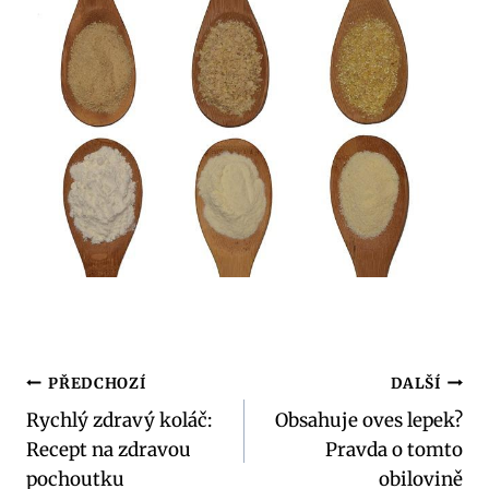
Navigace
PŘEDCHOZÍ
DALŠÍ
Rychlý zdravý koláč:
Obsahuje oves lepek?
pro
Recept na zdravou
Pravda o tomto
příspěvek
pochoutku
obilovině