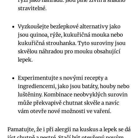
rýži jako náhradu. Jsou plné živin a snadno
stravitelné.
Vyzkoušejte bezlepkové alternativy jako
jsou quinoa, rýže, kukuřičná mouka nebo
kukuřičná strouhanka. Tyto suroviny jsou
skvělou náhradou pro mouku obsahující
lepek.
Experimentujte s novými recepty a
ingrediencemi, jako jsou batáty, houby nebo
luštěniny. Kombinace neobvyklých surovin
může překvapivě chutnat skvěle a navíc
vám otevře nové možnosti ve vaření.
Pamatujte, že i při alergii na kuskus a lepek se dá
jíst chutně a pestré. Stačí být otevřený novým