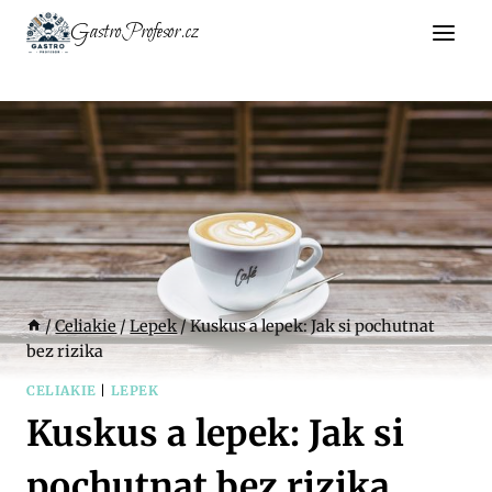
Přeskočit
GastroProfesor.cz
na
obsah
/
Celiakie
/
Lepek
/
Kuskus a lepek: Jak si pochutnat
bez rizika
CELIAKIE
|
LEPEK
Kuskus a lepek: Jak si
pochutnat bez rizika