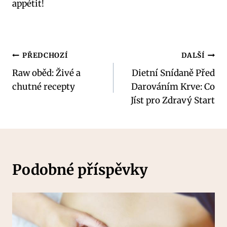
appétit!
Navigace
PŘEDCHOZÍ
DALŠÍ
Raw oběd: Živé a
Dietní Snídaně Před
pro
chutné recepty
Darováním Krve: Co
příspěvek
Jíst pro Zdravý Start
Podobné příspěvky