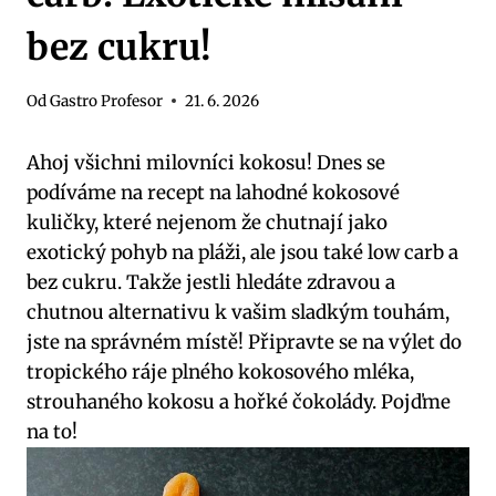
bez cukru!
Od
Gastro Profesor
21. 6. 2026
Ahoj všichni milovníci kokosu! Dnes se
podíváme na recept na lahodné kokosové
kuličky, které nejenom že chutnají jako
exotický pohyb na pláži, ale jsou také low carb a
bez cukru. Takže jestli hledáte zdravou a
chutnou alternativu k vašim sladkým touhám,
jste na správném místě! Připravte se na výlet do
tropického ráje plného kokosového mléka,
strouhaného kokosu a hořké čokolády. Pojďme
na to!