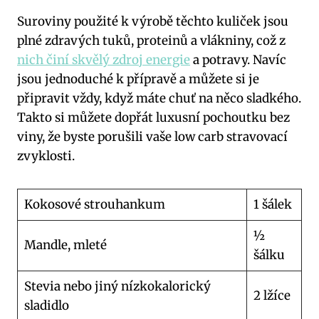
Suroviny použité k výrobě těchto kuliček jsou
plné zdravých tuků, proteinů a vlákniny, což z
nich činí skvělý zdroj energie
a potravy. Navíc
jsou jednoduché k přípravě a můžete si je
připravit vždy, když máte chuť na něco sladkého.
Takto si můžete dopřát luxusní pochoutku bez
viny, že byste porušili vaše low carb stravovací
zvyklosti.
Kokosové strouhankum
1 šálek
½
Mandle, mleté
šálku
Stevia nebo jiný nízkokalorický
2 lžíce
sladidlo