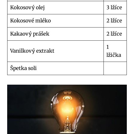
Kokosový olej
3 lžíce
Kokosové mléko
2 lžíce
Kakaový prášek
2 lžíce
1
Vanilkový extrakt
lžička
Špetka soli