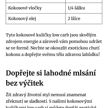
Kokosové vločky
1/4 šálku
Kokosový olej
2 lžíce
Tyto kokosové kuličky low carb jsou skvělým
zdrojem energie a zároveň vám pomohou udržet
se ve formě. Nechte se okouzlit exotickou chutí
kokosu a dopřejte svému tělu zdravou lahůdku!
Dopřejte si lahodné mlsání
bez výčitek
Žít zdravý životní styl nemusí znamenat
zřeknutí se sladkostí. S našimi kokosovými
kuličkami low carb si můžete dopřát exotické