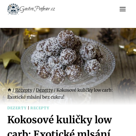
Přeskočit
GastroProfesor.cz
na
obsah
/
Recepty
/
Dezerty
/
Kokosové kuličky low carb:
Exotické mlsání bez cukru!
DEZERTY
|
RECEPTY
Kokosové kuličky low
carb: Exotické mlsání