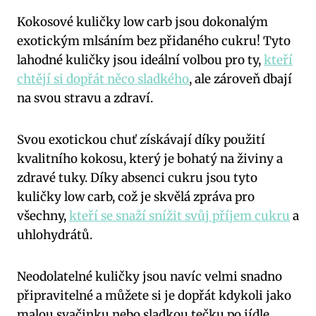
Kokosové kuličky low carb jsou dokonalým
exotickým mlsáním bez přidaného cukru! Tyto
lahodné kuličky jsou ideální volbou pro ty,
kteří
chtějí si dopřát něco sladkého
, ale zároveň dbají
na svou stravu a zdraví.
Svou exotickou chuť získávají díky použití
kvalitního kokosu, který je bohatý na živiny a
zdravé tuky. Díky absenci cukru jsou tyto
kuličky low carb, což je skvělá zpráva pro
všechny,
kteří se snaží snížit svůj příjem cukru
a
uhlohydrátů.
Neodolatelné kuličky jsou navíc velmi snadno
připravitelné a můžete si je dopřát kdykoli jako
malou svačinku nebo sladkou tečku po jídle.