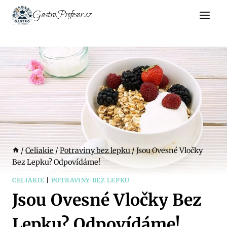
Přeskočit
GastroProfesor.cz
na
obsah
/
Celiakie
/
Potraviny bez lepku
/
Jsou Ovesné Vločky
Bez Lepku? Odpovídáme!
CELIAKIE
|
POTRAVINY BEZ LEPKU
Jsou Ovesné Vločky Bez
Lepku? Odpovídáme!