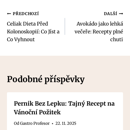
Navigace
PŘEDCHOZÍ
DALŠÍ
Celiak Dieta Před
Avokádo jako lehká
pro
Kolonoskopií: Co Jíst a
večeře: Recepty plné
příspěvek
Co Vyhnout
chuti
Podobné příspěvky
Pernik Bez Lepku: Tajný Recept na
Vánoční Požitek
Od
Gastro Profesor
22. 11. 2025