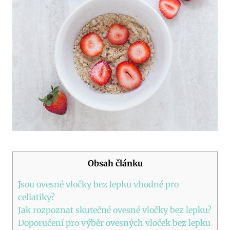
Obsah článku
Jsou ovesné vločky bez lepku vhodné pro
celiatiky?
Jak rozpoznat skutečné ovesné vločky bez lepku?
Doporučení pro výběr ovesných vloček bez lepku