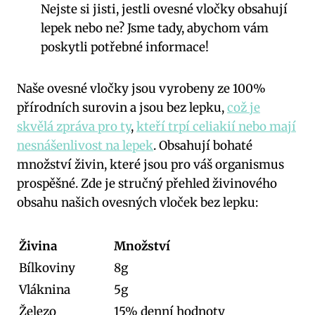
Nejste si jisti, jestli ovesné vločky obsahují
lepek nebo ne? Jsme tady, abychom vám
poskytli potřebné informace!
Naše ovesné vločky jsou vyrobeny ze 100%
přírodních surovin a jsou bez lepku,
což je
skvělá zpráva pro ty
,
kteří trpí celiakií nebo mají
nesnášenlivost na lepek
. Obsahují bohaté
množství živin, které jsou pro váš organismus
prospěšné. Zde je stručný přehled živinového
obsahu našich ovesných vloček bez lepku:
Živina
Množství
Bílkoviny
8g
Vláknina
5g
Železo
15% denní hodnoty