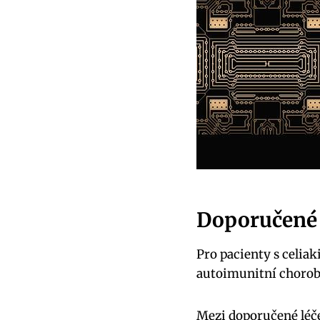
Doporučené l
Pro pacienty s celia
autoimunitní chorob
Mezi doporučené léče