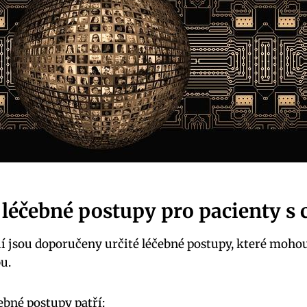
éčebné postupy pro pacienty s c
kií jsou doporučeny určité léčebné postupy, které moho
u.
bné postupy patří: