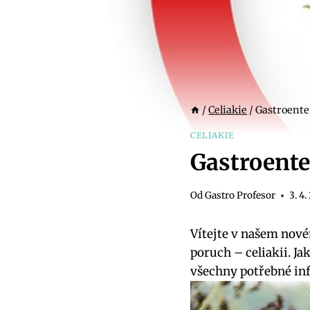
/
Celiakie
/
Gastroenter
CELIAKIE
Gastroente
Od
Gastro Profesor
3. 4
Vítejte v našem nové
poruch – celiakii. Ja
všechny potřebné in