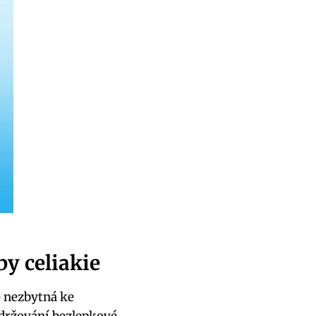
by celiakie
e nezbytná ke