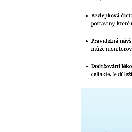
Bezlepková diet
potraviny, které 
Pravidelná návš
může monitorova
Dodržování léko
celiakie. Je důl