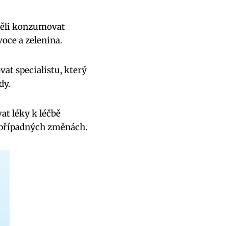
 měli konzumovat
voce a zelenina.
vat specialistu, který
dy.
t léky k léčbě
o případných změnách.