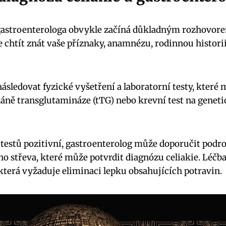
 gastroenterologa obvykle začíná důkladným rozhovore
 chtít znát vaše příznaky, anamnézu, rodinnou histor
sledovat fyzické vyšetření a laboratorní testy, které
tkáně transglutamináze (tTG) nebo krevní test na genet
testů pozitivní, gastroenterolog může doporučit podro
ho střeva, které může potvrdit diagnózu celiakie. Léčba
 která vyžaduje eliminaci lepku obsahujících potravin.