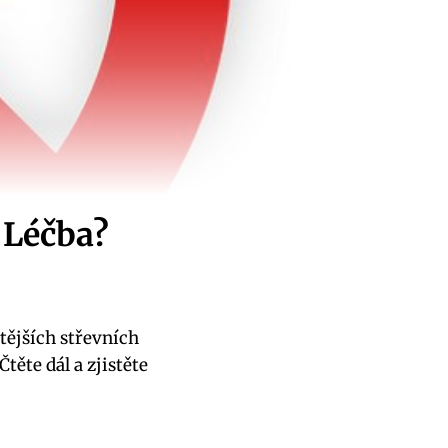
 Léčba?
tějších střevních
těte dál a zjistěte