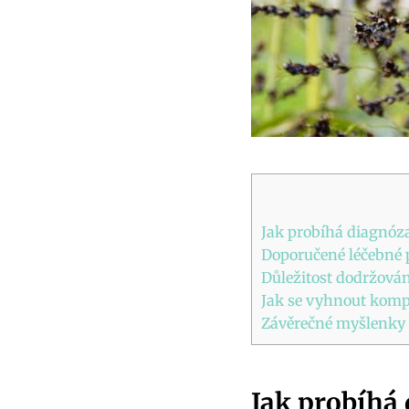
Jak probíhá diagnóza
Doporučené léčebné p
Důležitost dodržování
Jak se vyhnout kompl
Závěrečné myšlenky
Jak probíhá 