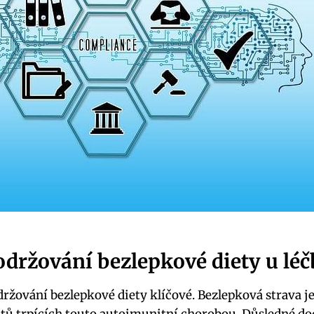
održování bezlepkové diety u léč
održování bezlepkové diety klíčové. Bezlepková strava j