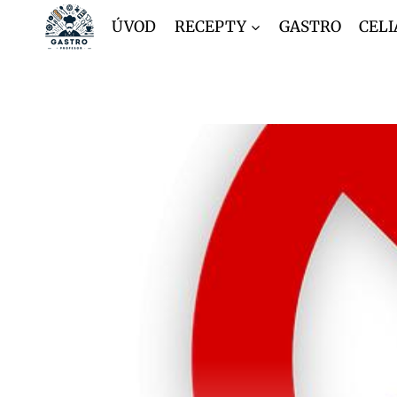
Přeskočit
ÚVOD
RECEPTY
GASTRO
CELI
na
obsah