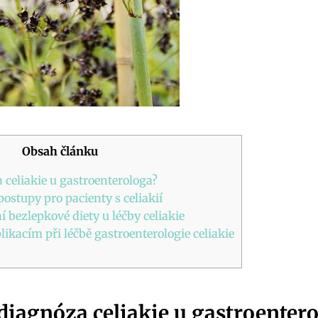
Obsah článku
 celiakie u gastroenterologa?
ostupy pro pacienty s celiakií
 bezlepkové diety u léčby celiakie
ikacím při léčbě gastroenterologie celiakie
diagnóza celiakie u gastroenter