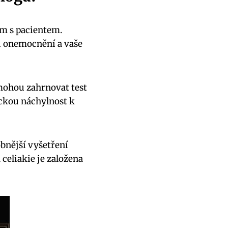
m s pacientem.
ii onemocnění a vaše
 mohou zahrnovat test
ickou náchylnost k
bnější vyšetření
 celiakie je založena