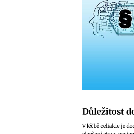
Důležitost d
V léčbě celiakie je d