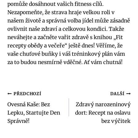
pomůže dosáhnout vašich fitness cílů.
Nezapomeňte, že strava hraje velkou roli v
našem životě a správná volba jídel může zásadně
ovlivnit naše zdraví a celkovou kondici. Takže
neváhejte a začněte vařit zdravě s knihou „Fit
recepty obědy a večeře“ ještě dnes! Věříme, že
vaše chuťové buňky i váš tréninkový plán vám
za to budou nesmírně vděčné. Ať vám chutná!
Navigace
PŘEDCHOZÍ
DALŠÍ
Ovesná Kaše: Bez
Zdravý narozeninový
pro
Lepku, Startujte Den
dort: Recept na oslavu
příspěvek
Správně!
bez výčitek