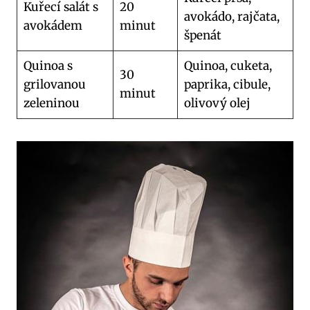
Kuřecí salát s
20
avokádo, rajčata,
avokádem
minut
špenát
Quinoa s
Quinoa, cuketa,
30
grilovanou
paprika, cibule,
minut
zeleninou
olivový olej