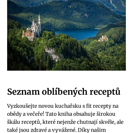
Seznam oblíbených receptů
Vyzkoušejte novou kuchařsku s fit recepty na
obědy a večeře! Tato kniha obsahuje širokou
škálu receptů, které nejenže chutnají skvěle, ale
také jsou zdravé a vyvážené. Díky našim