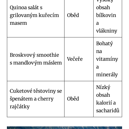
Quinoa salát s
obsah
grilovaným kuřecím
Oběd
bílkovin
masem
a
vlákniny
Bohatý
na
Broskvový smoothie
Večeře
vitamíny
s mandlovým máslem
a
minerály
Nízký
Cuketové těstoviny se
obsah
špenátem a cherry
Oběd
kalorií a
rajčátky
sacharidů