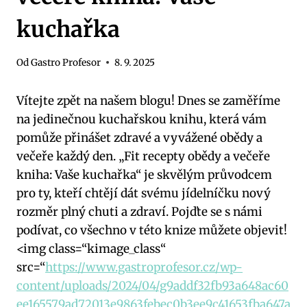
kuchařka
Od
Gastro Profesor
8. 9. 2025
Vítejte zpět na našem blogu! Dnes se zaměříme
na jedinečnou kuchařskou knihu, která vám
pomůže přinášet zdravé a vyvážené obědy a
večeře každý den. „Fit recepty obědy a večeře
kniha: Vaše kuchařka“ je skvělým průvodcem
pro ty, kteří chtějí dát svému jídelníčku nový
rozměr plný chuti a zdraví. Pojďte se s námi
podívat, co všechno v této knize můžete objevit!
<img class=“kimage_class“
src=“
https://www.gastroprofesor.cz/wp-
content/uploads/2024/04/g9addf32fb93a648ac60
ee165579ad72013e9863febec0b3ee9c41653fba647a