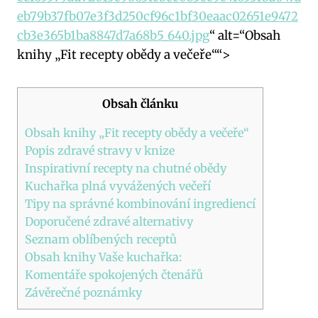
eb79b37fb07e3f3d250cf96c1bf30eaac02651e9472
cb3e365b1ba8847d7a68b5_640.jpg
“ alt=“Obsah
knihy „Fit recepty obědy a večeře““>
Obsah článku
Obsah knihy „Fit recepty obědy a večeře“
Popis zdravé stravy v knize
Inspirativní recepty na chutné obědy
Kuchařka plná vyvážených večeří
Tipy na správné kombinování ingrediencí
Doporučené zdravé alternativy
Seznam oblíbených receptů
Obsah knihy Vaše kuchařka:
Komentáře spokojených čtenářů
Závěrečné poznámky