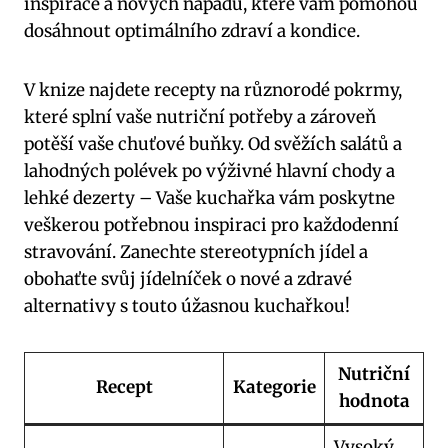
inspirace a nových nápadů, které vám pomohou
dosáhnout optimálního zdraví a kondice.
V knize najdete recepty na různorodé pokrmy,
které splní vaše nutriční potřeby a zároveň
potěší vaše chuťové buňky. Od svěžích salátů a
lahodných polévek po výživné hlavní chody a
lehké dezerty – Vaše kuchařka vám poskytne
veškerou potřebnou inspiraci pro každodenní
stravování. Zanechte stereotypních jídel a
obohaťte svůj jídelníček o nové a zdravé
alternativy s touto úžasnou kuchařkou!
Nutriční
Recept
Kategorie
hodnota
Vysoký