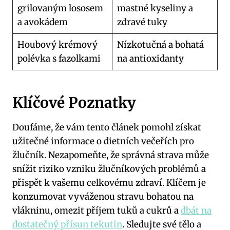
grilovaným lososem
mastné kyseliny a
a avokádem
zdravé tuky
Houbový krémový
Nízkotučná a bohatá
polévka s fazolkami
na antioxidanty
Klíčové Poznatky
Doufáme, že vám tento článek pomohl získat
užitečné informace o dietních večeřích pro
žlučník. Nezapomeňte, že správná strava může
snížit riziko vzniku žlučníkových problémů a
přispět k vašemu celkovému zdraví. Klíčem je
konzumovat vyváženou stravu bohatou na
vlákninu, omezit příjem tuků a cukrů a
dbát na
dostatečný přísun tekutin
. Sledujte své tělo a