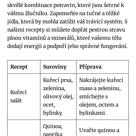
skvělé kombinace potravin, které jsou šetrné k
vášmu žlučníku. Zapomeňte na tučné a těžké
jídla, která by mohla zatížit váš trávicí systém. S
našimi recepty si můžete dopřát pestrou stravu
plnou vitamínů a minerálů, které vašemu tělu
dodají energii a podpoří jeho správné fungování.
Recept
Suroviny
Příprava
Kuřecí prsa,
Nakrájejte kuřecí
zelenina,
maso a zeleninu,
Kuřecí
olivový olej,
smíchejte s
salát
ocet,
olejem, octem a
bylinky
bylinkami.
Quinoa,
Uvařte quinou a
paprika,