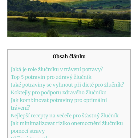
Obsah článku
Jaká je role žlučníku v trávení potravy?
Top 5 potravin pro zdravý žlučník
Jaké potraviny se vyhnout při dietě pro žlučník?
Koktejly pro podporu zdravého žlučníku
Jak kombinovat potraviny pro optimální
trávení?
Nejlepší recepty na večeře pro šťastný žlučník
Jak minimalizovat riziko onemocnění žlučníku
pomocí stravy