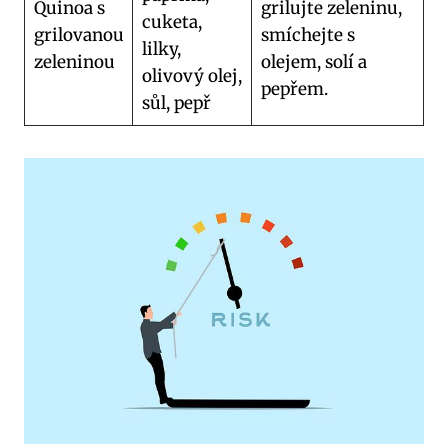
Quinoa s
grilujte zeleninu,
cuketa,
grilovanou
smíchejte s
lilky,
zeleninou
olejem, solí a
olivový olej,
pepřem.
sůl, pepř