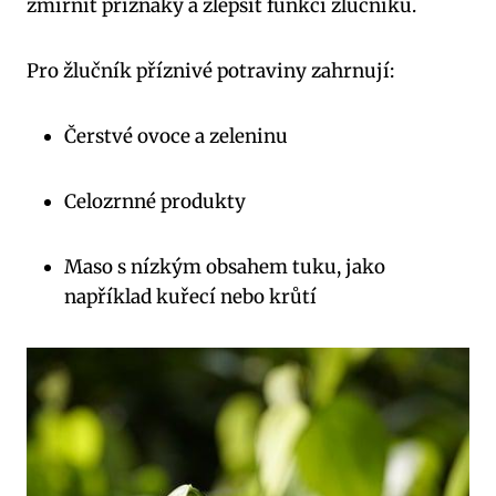
zmírnit příznaky a zlepšit funkci žlučníku.
Pro žlučník příznivé potraviny zahrnují:
Čerstvé ovoce a zeleninu
Celozrnné produkty
Maso s nízkým obsahem tuku, jako
například kuřecí nebo krůtí