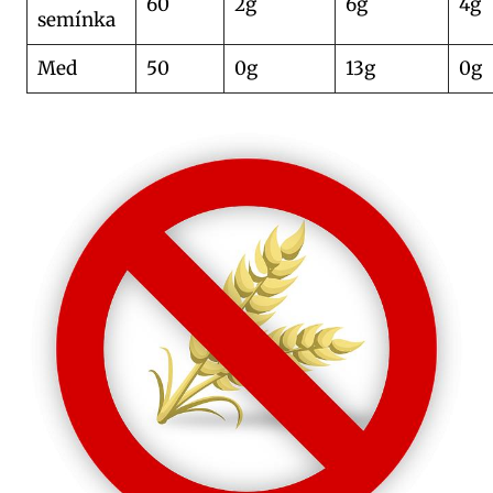
60
2g
6g
4g
semínka
Med
50
0g
13g
0g