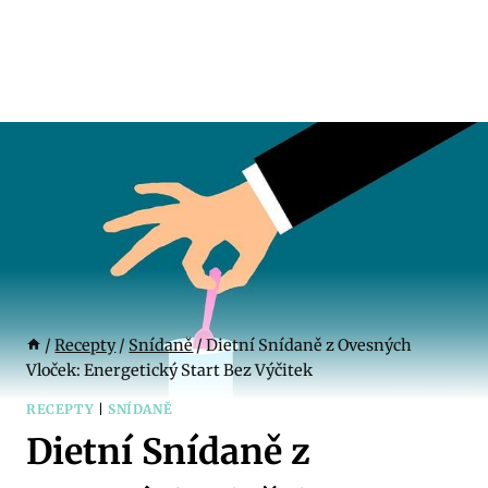
/
Recepty
/
Snídaně
/
Dietní Snídaně z Ovesných
Vloček: Energetický Start Bez Výčitek
RECEPTY
|
SNÍDANĚ
Dietní Snídaně z