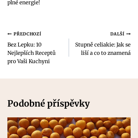
plné energie!
Navigace
PŘEDCHOZÍ
DALŠÍ
Bez Lepku: 10
Stupně celiakie: Jak se
pro
Nejlepších Receptů
liší a co to znamená
příspěvek
pro Vaši Kuchyni
Podobné příspěvky