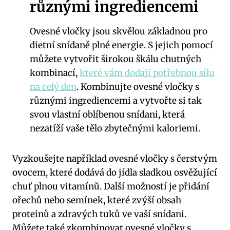
různými ingrediencemi
Ovesné vločky jsou skvělou základnou pro
dietní snídaně plné energie. S jejich pomocí
můžete vytvořit širokou škálu chutných
kombinací,
které vám dodají potřebnou sílu
na celý den
. Kombinujte ovesné vločky s
různými ingrediencemi a vytvořte si tak
svou vlastní oblíbenou snídani, která
nezatíží vaše tělo zbytečnými kaloriemi.
Vyzkoušejte například ovesné vločky s čerstvým
ovocem, které dodává do jídla sladkou osvěžující
chuť plnou vitamínů. Další možností je přidání
ořechů nebo semínek, které zvýší obsah
proteinů a zdravých tuků ve vaší snídani.
Můžete také zkombinovat ovesné vločky s