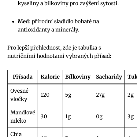
kyseliny a bílkoviny pro zvýšení sytosti.
Med:
přírodní sladidlo bohaté na
antioxidanty a minerály.
Pro lepší přehlednost, zde je tabulka s
nutričními hodnotami vybraných přísad:
Přísada
Kalorie
Bílkoviny
Sacharidy
Tu
Ovesné
120
5g
27g
2g
vločky
Mandlové
30
1g
0g
3g
mléko
Chia