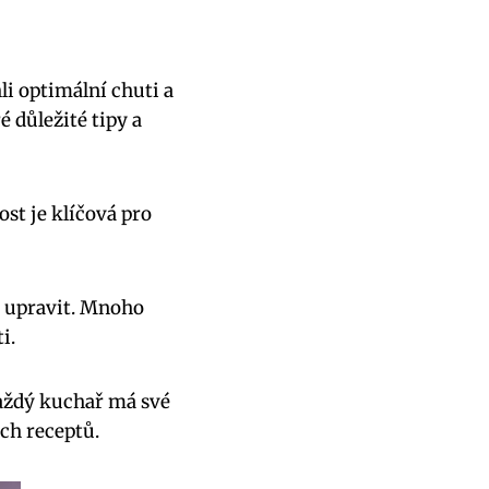
li optimální chuti a
 důležité tipy a
ost je klíčová pro
ně upravit. Mnoho
i.
Každý kuchař má své
ich receptů.