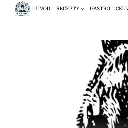
Přeskočit
ÚVOD
RECEPTY
GASTRO
CELI
na
obsah