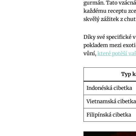
gurmán. Tato vzácná
každému receptu zce
skvělý zážitek z chut
Díky své specifické 
pokladem mezi exotic
vůní,
které potěší v
Typ 
Indonéská cibetka
Vietnamská cibetka
Filipínská cibetka