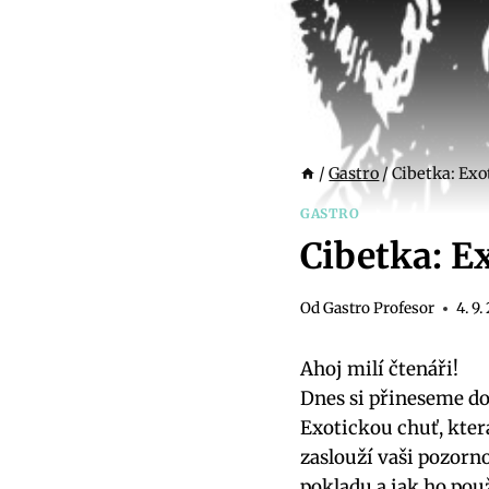
/
Gastro
/
Cibetka: Exo
GASTRO
Cibetka: E
Od
Gastro Profesor
4. 9.
Ahoj milí čtenáři!
Dnes si přineseme d
Exotickou chuť, kter
zaslouží vaši pozorn
pokladu a jak ho pou