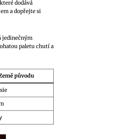
které dodává
em a dopřejte si
vá jedinečným
ohatou paletu chutí a
Země původu
sie
am
y