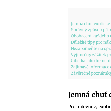
Jemná chuť exotické
Správný způsob příp
Obohacení každého 
Důležité tipy pro nák
Nezapomeňte na spr
Výjimečný zážitek p
Cibetka jako luxusn
Zajímavé informace o
Závěrečné poznámk
Jemná chuť 
Pro milovníky exoti