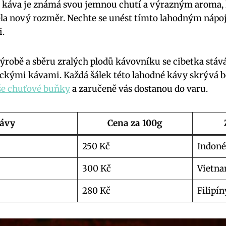
 káva je známá svou jemnou chutí a výrazným aroma, 
la nový rozměr. Nechte se unést tímto lahodným nápoj
i.
výrobě a sběru zralých plodů kávovníku se cibetka stá
kými kávami. Každá šálek této lahodné kávy skrývá b
aše chuťové buňky
a zaručeně vás dostanou do varu.
kávy
Cena za 100g
250 Kč
Indoné
300 Kč
Vietn
280 Kč
Filipín