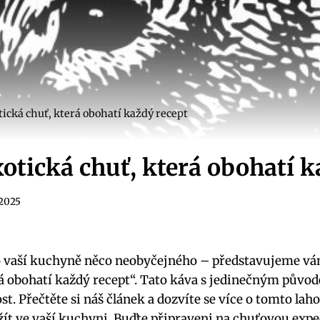
tická chuť, která obohatí každý recept
xotická chuť, která obohatí k
 2025
o vaší kuchyně něco neobyčejného – představujeme vá
á obohatí každý recept“. Tato káva s jedinečným původ
ost. Přečtěte si náš článek a dozvíte se více o tomto 
žít ve vaší kuchyni. Buďte připraveni na chuťovou expe