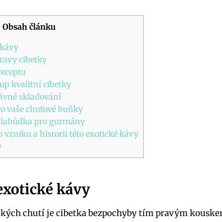
Obsah článku
 kávy
ravy cibetky
receptu
up kvalitní cibetky
ávné skladování
ro vaše chuťové buňky
í lahůdka pro gurmány
 vzniku a historii této exotické kávy
y
exotické kávy
ckých chutí je cibetka bezpochyby tím pravým kouske