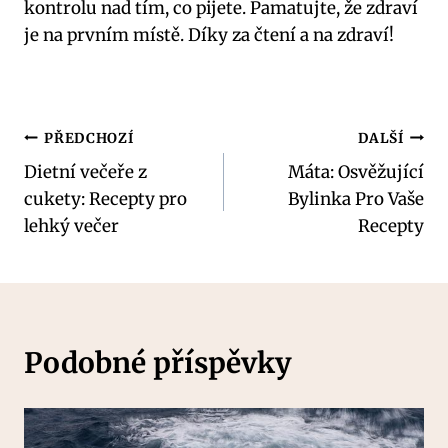
kontrolu nad tím, co pijete. Pamatujte, že zdraví
je na prvním místě. Díky za čtení a na zdraví!
Navigace
PŘEDCHOZÍ
DALŠÍ
Dietní večeře z
Máta: Osvěžující
pro
cukety: Recepty pro
Bylinka Pro Vaše
příspěvek
lehký večer
Recepty
Podobné příspěvky