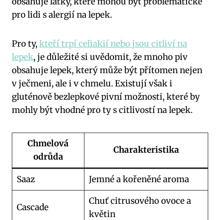
obsahuje látky, které mohou být problematické
pro lidi s alergií na lepek.
Pro ty,
kteří trpí celiakií nebo jsou citliví na
lepek
, je důležité si uvědomit, že mnoho piv
obsahuje lepek, který může být přítomen nejen
v ječmeni, ale i v chmelu. Existují však i
gluténově bezlepkové pivní možnosti, které by
mohly být vhodné pro ty s citlivostí na lepek.
Chmelová
Charakteristika
odrůda
Saaz
Jemné a kořeněné aroma
Chuť citrusového ovoce a
Cascade
květin