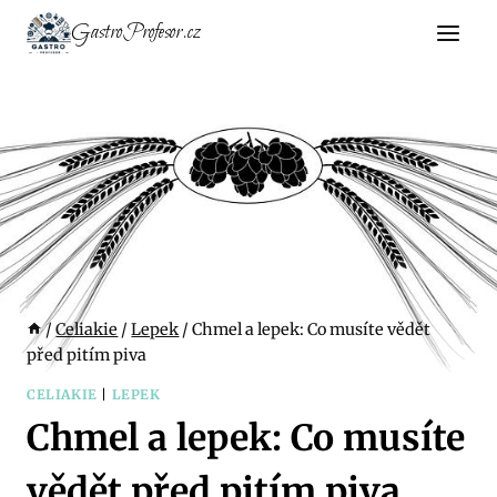
Přeskočit
GastroProfesor.cz
na
obsah
/
Celiakie
/
Lepek
/
Chmel a lepek: Co musíte vědět
před pitím piva
CELIAKIE
|
LEPEK
Chmel a lepek: Co musíte
vědět před pitím piva